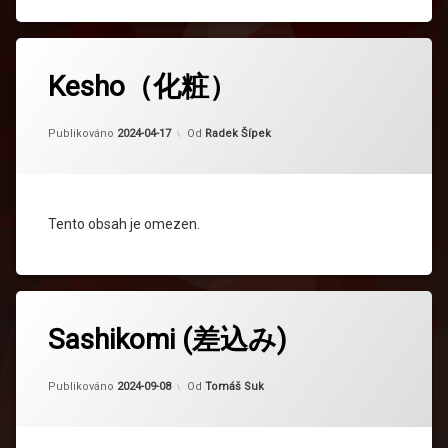
Kesho（化粧）
Aktualizováno
2024-09-08
Publikováno
2024-04-17
Od
Radek Šípek
Tento obsah je omezen.
Sashikomi (差込み)
Aktualizováno
2024-10-24
Publikováno
2024-09-08
Od
Tomáš Suk