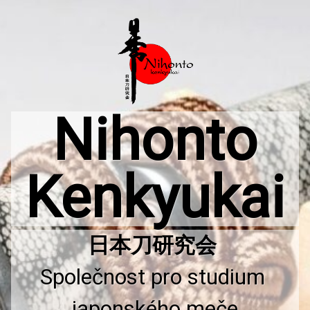
Přejít
k
obsahu
webu
Nihonto
Kenkyukai
Společnost pro studium 
japonského meče