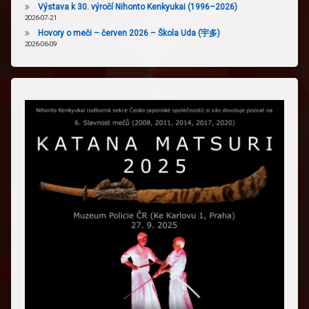
Výstava k 30. výročí Nihonto Kenkyukai (1996–2026)
2026-07-21
Hovory o meči – červen 2026 – Škola Uda (宇多)
2026-06-09