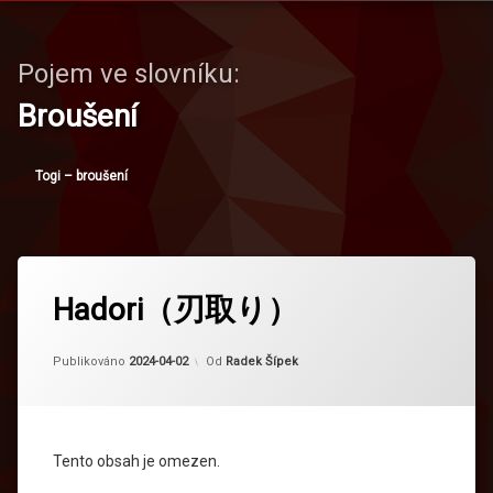
Pojem ve slovníku:
Broušení
Togi – broušení
Hadori（刃取り）
Aktualizováno
2024-09-08
Publikováno
2024-04-02
Od
Radek Šípek
Tento obsah je omezen.