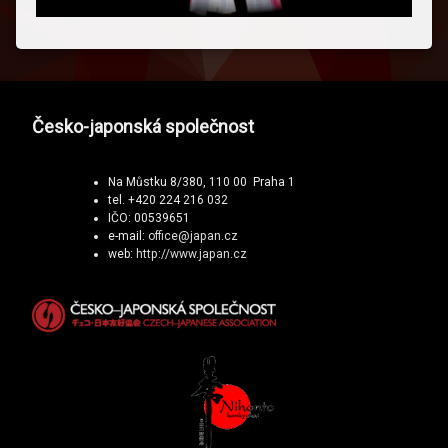
Česko-japonská společnost
Na Můstku 8/380, 110 00 Praha 1
tel. +420 224 216 032
IČO: 00539651
e-mail:
office@japan.cz
web:
http://www.japan.cz