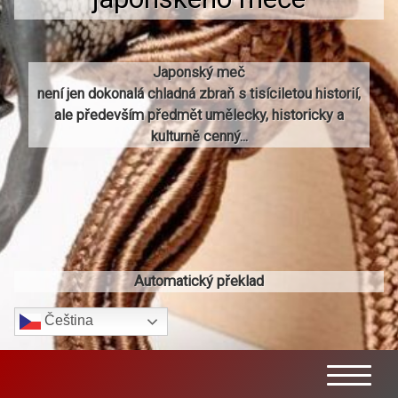
Japonský meč
není jen dokonalá chladná zbraň s tisíciletou historií,
ale především předmět umělecky, historicky a
kulturně cenný...
Automatický překlad
Čeština‎