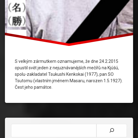
S velkým zármutkem oznamujeme, že dne 24.2.2015
opustil svět jeden z nejuznávanějších mečířů na Kjúšú,
spolu-zakladatel Tsukushi Kenkokai (1977), pan SO
Tsutomu (vlastním jménem Masaru, narozen 1.5.1927).
Čest jeho památce.
Hledat