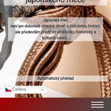
Japonský meč
není jen dokonalá chladná zbraň s tisíciletou historií,
ale především předmět umělecky, historicky a
kulturně cenný...
Automatický překlad
Čeština‎