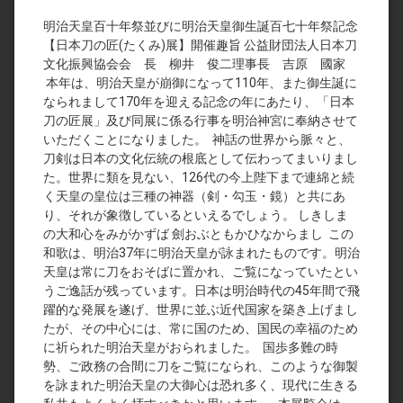
明治天皇百十年祭並びに明治天皇御生誕百七十年祭記念
【日本刀の匠(たくみ)展】開催趣旨 公益財団法人日本刀
文化振興協会会 長 柳井 俊二理事長 吉原 國家
本年は、明治天皇が崩御になって110年、また御生誕に
なられまして170年を迎える記念の年にあたり、「日本
刀の匠展」及び同展に係る行事を明治神宮に奉納させて
いただくことになりました。 神話の世界から脈々と、
刀剣は日本の文化伝統の根底として伝わってまいりまし
た。世界に類を見ない、126代の今上陛下まで連綿と続
く天皇の皇位は三種の神器（剣・勾玉・鏡）と共にあ
り、それが象徴しているといえるでしょう。 しきしま
の大和心をみがかずば 劍おぶともかひなからまし この
和歌は、明治37年に明治天皇が詠まれたものです。明治
天皇は常に刀をおそばに置かれ、ご覧になっていたとい
うご逸話が残っています。日本は明治時代の45年間で飛
躍的な発展を遂げ、世界に並ぶ近代国家を築き上げまし
たが、その中心には、常に国のため、国民の幸福のため
に祈られた明治天皇がおられました。 国歩多難の時
勢、ご政務の合間に刀をご覧になられ、このような御製
を詠まれた明治天皇の大御心は恐れ多く、現代に生きる