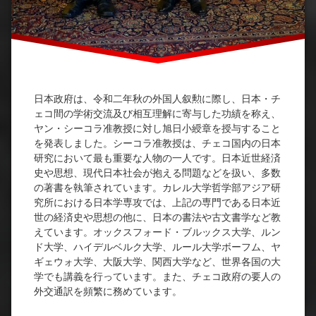
日本政府は、令和二年秋の外国人叙勲に際し、日本・チ
ェコ間の学術交流及び相互理解に寄与した功績を称え、
ヤン・シーコラ准教授に対し旭日小綬章を授与すること
を発表しました。シーコラ准教授は、チェコ国内の日本
研究において最も重要な人物の一人です。日本近世経済
史や思想、現代日本社会が抱える問題などを扱い、多数
の著書を執筆されています。カレル大学哲学部アジア研
究所における日本学専攻では、上記の専門である日本近
世の経済史や思想の他に、日本の書法や古文書学など教
えています。オックスフォード・ブルックス大学、ルン
ド大学、ハイデルベルク大学、ルール大学ボーフム、ヤ
ギェウォ大学、大阪大学、関西大学など、世界各国の大
学でも講義を行っています。また、チェコ政府の要人の
外交通訳を頻繁に務めています。