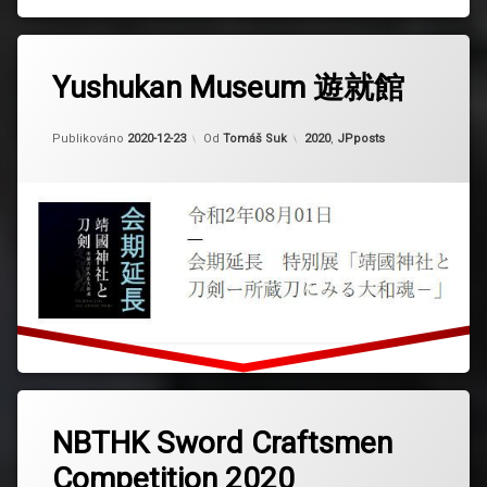
Yushukan Museum 遊就館
Aktualizováno
2024-03-11
Kategorie:
Publikováno
2020-12-23
Od
Tomáš Suk
2020
,
JPposts
NBTHK Sword Craftsmen
Competition 2020