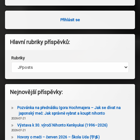
Přihlásit se
Hlavní rubriky příspěvků:
Rubriky
Nejnovější příspěvky:
Pozvánka na přednášku Igora Hochmajera – Jak se dívat na
japonský meč: Jak správně vybrat a koupit nihonto
2026-07-21
Výstava k 30. výročí Nihonto Kenkyukai (1996–2026)
2026-07-21
Hovory o meči – červen 2026 – Škola Uda (宇多)