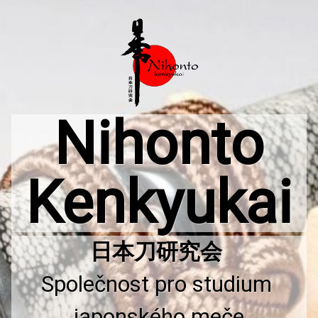
Přejít
k
obsahu
webu
Nihonto
Kenkyukai
Společnost pro studium 
japonského meče