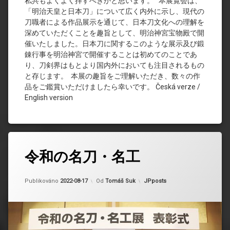
私共もよくよく拝すべきかと思います。 本展覧会は、
「明治天皇と日本刀」について広く内外に示し、現代の
刀職者による作品展示を通じて、日本刀文化への理解を
深めていただくことを趣旨として、明治神宮宝物殿で開
催いたしました。日本刀に関するこのような展示及び鍛
錬行事を明治神宮で開催することは初めてのことであ
り、刀剣界はもとより国内外においても注目されるもの
と存じます。 本展の趣旨をご理解いただき、数々の作
品をご鑑賞いただけましたら幸いです。 Česká verze /
English version
令和の名刀・名工
Aktualizováno
2024-03-13
Kategorie:
Publikováno
2022-08-17
Od
Tomáš Suk
JPposts