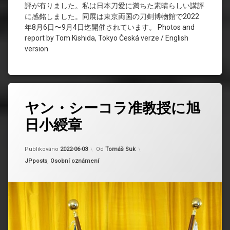
評が有りました。私は日本刀愛に満ちた素晴らしい講評
に感銘しました。同展は東京両国の刀剣博物館で2022
年8月6日〜9月4日迄開催されています。 Photos and
report by Tom Kishida, Tokyo Česká verze / English
version
ヤン・シーコラ准教授に旭
日小綬章
Aktualizováno
2024-03-13
Publikováno
2022-06-03
Od
Tomáš Suk
Kategorie:
JPposts
,
Osobní oznámení