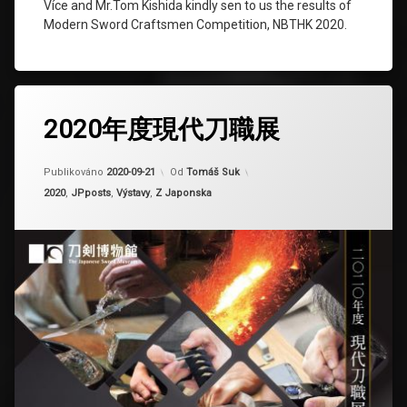
Více and Mr.Tom Kishida kindly sen to us the results of
Modern Sword Craftsmen Competition, NBTHK 2020.
2020年度現代刀職展
Aktualizováno
2024-03-30
Publikováno
2020-09-21
Od
Tomáš Suk
Kategorie:
2020
,
JPposts
,
Výstavy
,
Z Japonska