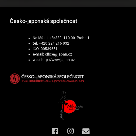
Česko-japonská společnost
Na Můstku 8/380, 110 00 Praha 1
tel. +420 224 216 032
IČO: 00539651
e-mail:
office@japan.cz
web:
http://www.japan.cz
Facebook
Instagram
E-mail