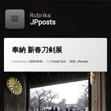
Rubrika:
JPposts
奉納 新春刀剣展
Aktualizováno
2024-03-09
Kategorie:
Publikováno
2023-02-02
Od
Tomáš Suk
2023
,
JPposts