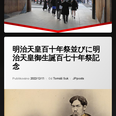
明治天皇百十年祭並びに明
治天皇御生誕百七十年祭記
念
Aktualizováno
2024-03-13
Kategorie:
Publikováno
2022-12-11
Od
Tomáš Suk
JPposts