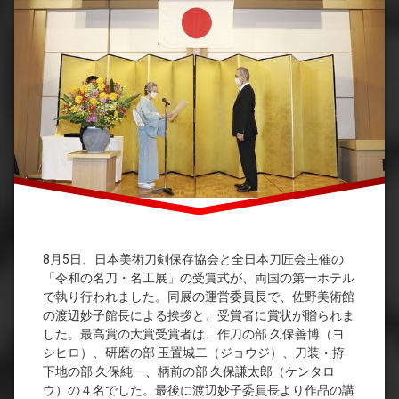
8月5日、日本美術刀剣保存協会と全日本刀匠会主催の
「令和の名刀・名工展」の受賞式が、両国の第一ホテル
で執り行われました。同展の運営委員長で、佐野美術館
の渡辺妙子館長による挨拶と、受賞者に賞状が贈られま
した。最高賞の大賞受賞者は、作刀の部 久保善博（ヨ
シヒロ）、研磨の部 玉置城二（ジョウジ）、刀装・拵
下地の部 久保純一、柄前の部 久保謙太郎（ケンタロ
ウ）の４名でした。最後に渡辺妙子委員長より作品の講