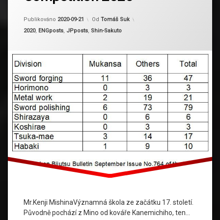
Aktualizováno
2024-03-09
Publikováno
2020-09-21
Od
Tomáš Suk
Kategorie:
2020
,
ENGposts
,
JPposts
,
Shin-Sakuto
Mr.Kenji MishinaVýznamná škola ze začátku 17. století.
Původně pochází z Mino od kováře Kanemichiho, ten…