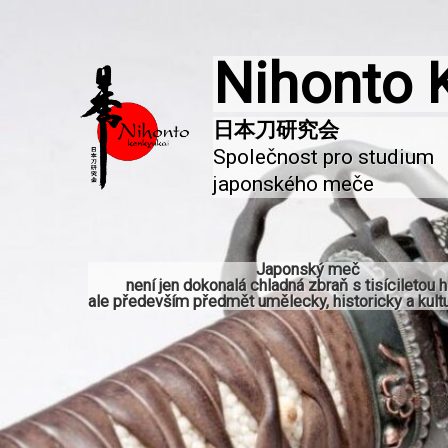
Nihonto 
Společnost pro studium 
japonského meče
Japonský meč
není jen dokonalá chladná zbraň s tisíciletou hi
ale především předmět umělecky, historicky a kultu