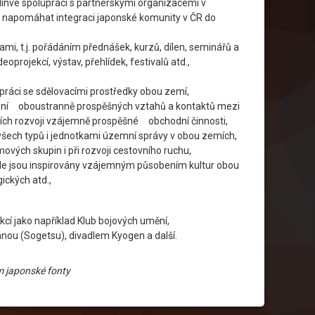
plínve spolupráci s partnerskými organizacemi v
 napomáhat integraci japonské komunity v ČR do
mi, t.j. pořádáním přednášek, kurzů, dílen, seminářů a
projekcí, výstav, přehlídek, festivalů atd.,
upráci se sdělovacími prostředky obou zemí,
ubení oboustranně prospěšných vztahů a kontaktů mezi
cích rozvoji vzájemně prospěšné obchodní činnosti,
šech typů i jednotkami územní správy v obou zemích,
vých skupin i při rozvoji cestovního ruchu,
 cíle jsou inspirovány vzájemným působením kultur obou
ických atd.,
ekcí jako například Klub bojových umění,
anou (Sogetsu), divadlem Kyogen a další.
m japonské fonty