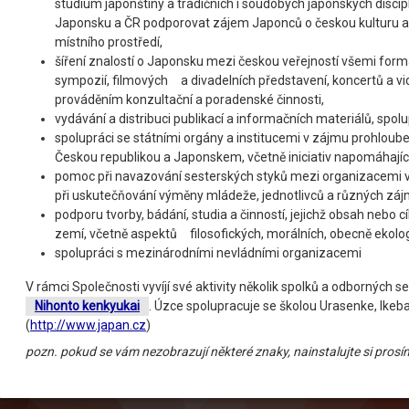
studium japonštiny a tradičních i soudobých japonských disci
Japonsku a ČR podporovat zájem Japonců o českou kulturu a
místního prostředí,
šíření znalostí o Japonsku mezi českou veřejností všemi forma
sympozií, filmových a divadelních představení, koncertů a video
prováděním konzultační a poradenské činnosti,
vydávání a distribuci publikací a informačních materiálů, spol
spolupráci se státními orgány a institucemi v zájmu prohlo
Českou republikou a Japonskem, včetně iniciativ napomáhají
pomoc při navazování sesterských styků mezi organizacemi v
při uskutečňování výměny mládeže, jednotlivců a různých zájmo
podporu tvorby, bádání, studia a činností, jejichž obsah nebo
zemí, včetně aspektů filosofických, morálních, obecně ekolog
spolupráci s mezinárodními nevládními organizacemi
V rámci Společnosti vyvíjí své aktivity několik spolků a odborných s
Nihonto kenkyukai
. Úzce spolupracuje se školou Urasenke, Ikeb
(
http://www.japan.cz
)
pozn. pokud se vám nezobrazují některé znaky, nainstalujte si prosí