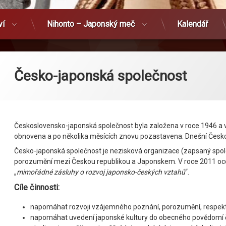
ví
Nihonto – Japonský meč
Kalendář
Česko-japonská společnost
Československo-japonská společnost byla založena v roce 1946 a v 
obnovena a po několika měsících znovu pozastavena. Dnešní Česko
Česko-japonská společnost je nezisková organizace (zapsaný spo
porozumění mezi Českou republikou a Japonskem. V roce 2011 oc
„
mimořádné zásluhy o rozvoj japonsko-českých vztahů
“.
Cíle činnosti:
napomáhat rozvoji vzájemného poznání, porozumění, respektu
napomáhat uvedení japonské kultury do obecného povědomí če