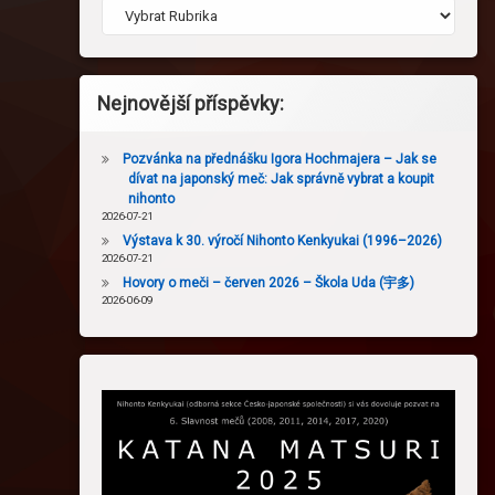
Nejnovější příspěvky:
Pozvánka na přednášku Igora Hochmajera – Jak se
dívat na japonský meč: Jak správně vybrat a koupit
nihonto
2026-07-21
Výstava k 30. výročí Nihonto Kenkyukai (1996–2026)
2026-07-21
Hovory o meči – červen 2026 – Škola Uda (宇多)
2026-06-09