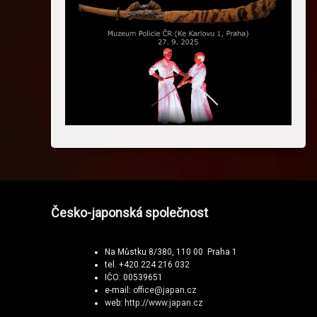
Česko-japonská společnost
Na Můstku 8/380, 110 00 Praha 1
tel. +420 224 216 032
IČO: 00539651
e-mail:
office@japan.cz
web:
http://www.japan.cz