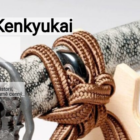
Kenkyukai
storií,
rně cenný...