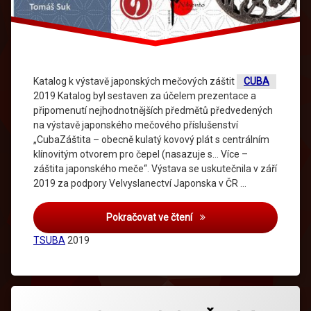
Katalog k výstavě japonských mečových záštit
CUBA
2019 Katalog byl sestaven za účelem prezentace a
připomenutí nejhodnotnějších předmětů předvedených
na výstavě japonského mečového příslušenství
„CubaZáštita – obecně kulatý kovový plát s centrálním
klínovitým otvorem pro čepel (nasazuje s… Více –
záštita japonského meče“. Výstava se uskutečnila v září
2019 za podpory Velvyslanectví Japonska v ČR …
Katalog
Pokračovat ve čtení
TSUBA
2019