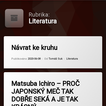
Rubrika:
Literatura
Návrat ke kruhu
Kategorie:
Publikováno
2020-06-08
Od
Tomáš Suk
Literatura
Označeno
tagem
Matsuba Ichiro – PROČ
matsuba
JAPONSKÝ MEČ TAK
DOBŘE SEKÁ A JE TAK