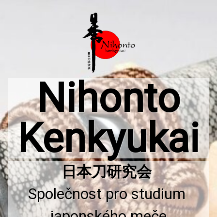
Přejít
k
obsahu
webu
Nihonto
Kenkyukai
Společnost pro studium 
japonského meče