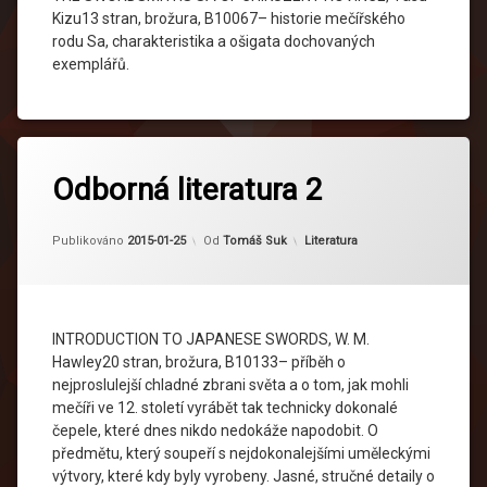
Kizu13 stran, brožura, B10067– historie mečířského
rodu Sa, charakteristika a ošigata dochovaných
exemplářů.
Odborná literatura 2
Kategorie:
Publikováno
2015-01-25
Od
Tomáš Suk
Literatura
INTRODUCTION TO JAPANESE SWORDS, W. M.
Hawley20 stran, brožura, B10133– příběh o
nejproslulejší chladné zbrani světa a o tom, jak mohli
mečíři ve 12. století vyrábět tak technicky dokonalé
čepele, které dnes nikdo nedokáže napodobit. O
předmětu, který soupeří s nejdokonalejšími uměleckými
výtvory, které kdy byly vyrobeny. Jasné, stručné detaily o