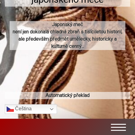
Japonský meč
není jen dokonalá chladná zbraň s tisíciletou historií,
ale především předmět umělecky, historicky a
kulturně cenný...
Automatický překlad
Čeština‎