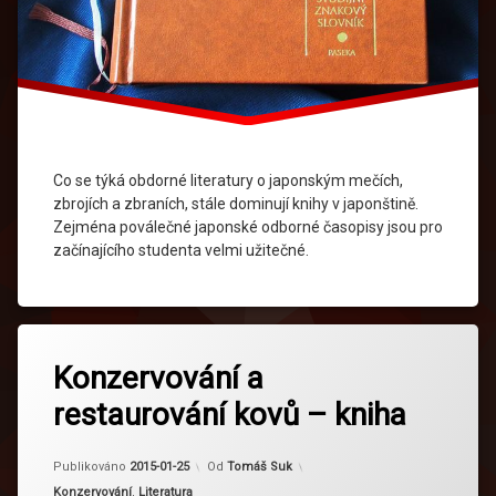
Co se týká obdorné literatury o japonským mečích,
zbrojích a zbraních, stále dominují knihy v japonštině.
Zejména poválečné japonské odborné časopisy jsou pro
začínajícího studenta velmi užitečné.
Konzervování a
restaurování kovů – kniha
Aktualizováno
2024-02-21
Publikováno
2015-01-25
Od
Tomáš Suk
Kategorie:
Konzervování
,
Literatura