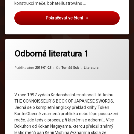
konstrukci meče, bohatě ilustrováno …
Odborná literatura 2
Pokračovat ve čtení
Odborná literatura 1
Kategorie:
Publikováno
2015-01-25
Od
Tomáš Suk
Literatura
V roce 1997 vydala Kodansha International Ltd. knihu
THE CONNOISSEUR´S BOOK OF JAPANESE SWORDS.
Jedná se o kompletní anglický překlad knihy Token
KanteiObecně znamená prohlídka nebo lépe posouzení
meče. Jde tedy o proces, při kterém se odborní… Více
Dokuhon od Kokan Nagayama, kterou přeložil známý
leštič mečů pan Kenji MishinaVýznamná škola ze