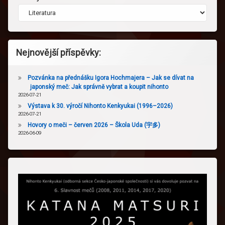
Nejnovější příspěvky:
Pozvánka na přednášku Igora Hochmajera – Jak se dívat na
japonský meč: Jak správně vybrat a koupit nihonto
2026-07-21
Výstava k 30. výročí Nihonto Kenkyukai (1996–2026)
2026-07-21
Hovory o meči – červen 2026 – Škola Uda (宇多)
2026-06-09