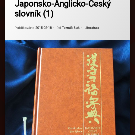
Japonsko-Anglicko-Český
slovník (1)
Aktualizováno
2024-02-23
Kategorie:
Publikováno
2015-02-18
Od
Tomáš Suk
Literatura