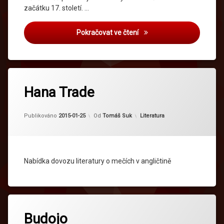
začátku 17. století. …
Odborná literatura 1
Pokračovat ve čtení
Hana Trade
Kategorie:
Publikováno
2015-01-25
Od
Tomáš Suk
Literatura
Nabídka dovozu literatury o mečích v angličtině
Budojo