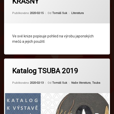
KRÁSNÝ
Aktualizováno
2024-02-23
Kategorie:
Publikováno
2020-02-15
Od
Tomáš Suk
Literatura
Ve své knize popisuje pohled na výrobu japonských
mečů a jejich použití.
Katalog TSUBA 2019
Aktualizováno
2024-03-20
Kategorie:
Publikováno
2020-02-13
Od
Tomáš Suk
Naše literatura
,
Tsuba