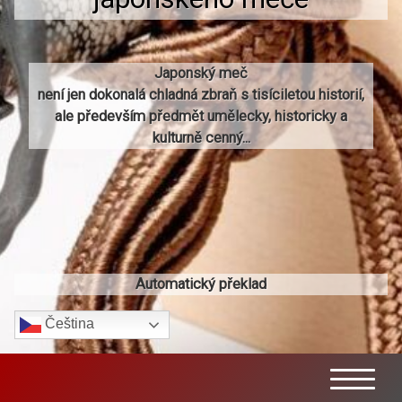
Japonský meč
není jen dokonalá chladná zbraň s tisíciletou historií,
ale především předmět umělecky, historicky a
kulturně cenný...
Automatický překlad
Čeština‎