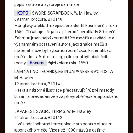
popis výstroje a výzbroje samuraje.
KOTO
SWORD SCRAPBOOK, W. M. Hawley
68 stran, brožura, B10140
– anglický překlad rukopisu pro identifikaci mečů z roku
1550. Obsahuje ošigata a písemné certifikáty 80 mečů.
Zahrnutí jmen nejvýznamnějších mečířů nasvědčuje o
významném postavení autora jako znalce mečů a
materiál může být výbornou pomůckou k identifikaci
mečů i dnes. Autorem originálu mohl být příslušník
rodiny
Honami
žijící kolem roku 1550.
LAMINATING TECHNIQUES IN JAPANESE SWORDS, W.
M. Hawley
12 stran, brožura, B10141
– text a názorné ilustrace představující různé metody
kování a překládání železa při výrobě čepele japonského
meče.
JAPANESE SWORD TERMS, W. M. Hawley
21 stran, brožura, B10142
– základní odborná terminologie pro popis a studium
japonského meče. Více než 1000 názvů a definic.