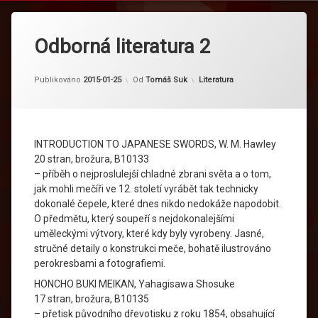
Odborná literatura 2
Kategorie:
Publikováno
2015-01-25
Od
Tomáš Suk
Literatura
INTRODUCTION TO JAPANESE SWORDS, W. M. Hawley
20 stran, brožura, B10133
– příběh o nejproslulejší chladné zbrani světa a o tom,
jak mohli mečíři ve 12. století vyrábět tak technicky
dokonalé čepele, které dnes nikdo nedokáže napodobit.
O předmětu, který soupeří s nejdokonalejšími
uměleckými výtvory, které kdy byly vyrobeny. Jasné,
stručné detaily o konstrukci meče, bohatě ilustrováno
perokresbami a fotografiemi.
HONCHO BUKI MEIKAN, Yahagisawa Shosuke
17 stran, brožura, B10135
– přetisk původního dřevotisku z roku 1854, obsahující