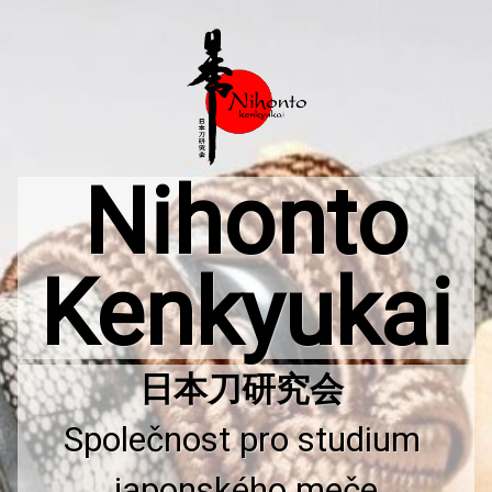
Přejít
k
obsahu
webu
Nihonto
Kenkyukai
Společnost pro studium 
japonského meče