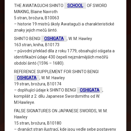
THE AWATAGUCHI SHINTO
SCHOOL
OF SWORD
MAKING, Blaine Navroth
5 stran, brožura, B10063
– historie 19 mistrů školy Awataguči a charakteristické
znaky jejich mečů šintó.
SHINTO BENGI
OSHIGATA
, W. M. Hawley
163 stran, kniha, B10173
– původní překlad díla z roku 1779, obsahující ošigata a
identifikační údaje 430 čepelí nejznámějších mečířů
období šintó (1596 – 1680).
REFERENCE SUPPLEMENT FOR SHINTO BENGI
OSHIGATA
, W. M. Hawley
19 stran, brožura, B10174
– doplňující údaje k SHINTO BENGI
OSHIGATA
,
kompilát z 2. dílu Japanese Swordsmiths od W.
M.Hawleye.
FALSE SIGNATURES ON JAPANESE SWORDS, W. M.
Hawley
15 stran, brožura, B10180
– dvanáct stran ilustrací, kde jsou vedle sebe postaveny