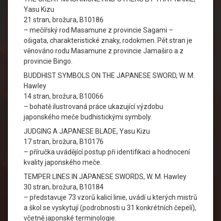
Yasu Kizu
21 stran, brožura, B10186
– mečířský rod Masamune z provincie Sagami –
ošigata, charakteristické znaky, rodokmen. Pět stran je
věnováno rodu Masamune z provincie Jamaširo a z
provincie Bingo.
BUDDHIST SYMBOLS ON THE JAPANESE SWORD, W. M.
Hawley
14 stran, brožura, B10066
– bohatě ilustrovaná práce ukazující výzdobu
japonského meče budhistickými symboly.
JUDGING A JAPANESE BLADE, Yasu Kizu
17 stran, brožura, B10176
– příručka uvádějící postup při identifikaci a hodnocení
kvality japonského meče.
TEMPER LINES IN JAPANESE SWORDS, W. M. Hawley
30 stran, brožura, B10184
– představuje 73 vzorů kalicí linie, uvádí u kterých mistrů
a škol se vyskytují (podrobnosti u 31 konkrétních čepelí),
včetně japonské terminologie.