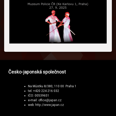
Česko-japonská společnost
Na Můstku 8/380, 110 00 Praha 1
tel. +420 224 216 032
IČO: 00539651
e-mail:
office@japan.cz
web:
http://www.japan.cz