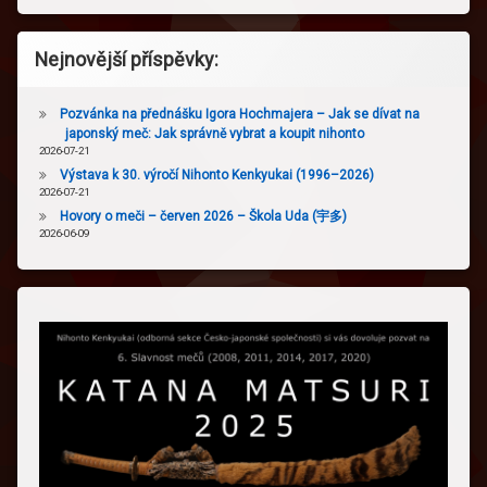
Nejnovější příspěvky:
Pozvánka na přednášku Igora Hochmajera – Jak se dívat na
japonský meč: Jak správně vybrat a koupit nihonto
2026-07-21
Výstava k 30. výročí Nihonto Kenkyukai (1996–2026)
2026-07-21
Hovory o meči – červen 2026 – Škola Uda (宇多)
2026-06-09