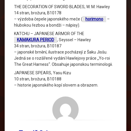
THE DECORATION OF SWORD BLADES, W. M. Hawley
14 stran, brožura, B10178
– výzdoba čepele japonského meče (
horimono
–
hlubokou řezbou a bondži – nápisy).
KATCHU – JAPANESE ARMOR OF THE
KAMAKURA PERIOD
, Seyssel – Hawley
34 stran, brožura, B10187
– japonské brnění, ilustrace pocházejí z Šaku Jisšu.
Jedná se o rozšířené vydání Hawlejovy práce „Yo-roi
The Great Harness“. Obsahuje japonskou terminologii.
JAPANESE SPEARS, Yasu Kizu
10 stran, brožura, B10188
– historie japonského kopí slovem a obrazem.