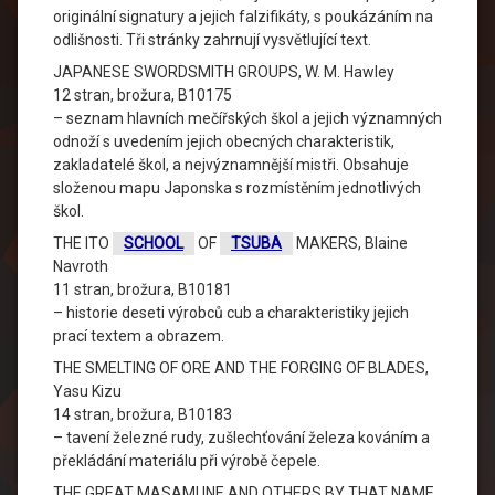
originální signatury a jejich falzifikáty, s poukázáním na
odlišnosti. Tři stránky zahrnují vysvětlující text.
JAPANESE SWORDSMITH GROUPS, W. M. Hawley
12 stran, brožura, B10175
– seznam hlavních mečířských škol a jejich významných
odnoží s uvedením jejich obecných charakteristik,
zakladatelé škol, a nejvýznamnější mistři. Obsahuje
složenou mapu Japonska s rozmístěním jednotlivých
škol.
THE ITO
SCHOOL
OF
TSUBA
MAKERS, Blaine
Navroth
11 stran, brožura, B10181
– historie deseti výrobců cub a charakteristiky jejich
prací textem a obrazem.
THE SMELTING OF ORE AND THE FORGING OF BLADES,
Yasu Kizu
14 stran, brožura, B10183
– tavení železné rudy, zušlechťování železa kováním a
překládání materiálu při výrobě čepele.
THE GREAT MASAMUNE AND OTHERS BY THAT NAME,