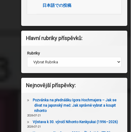
日本語での投稿
Hlavní rubriky příspěvků:
Rubriky
Nejnovější příspěvky:
Pozvánka na přednášku Igora Hochmajera – Jak se
dívat na japonský meč: Jak správně vybrat a koupit
nihonto
2026-07-21
Výstava k 30. výročí Nihonto Kenkyukai (1996–2026)
2026-07-21