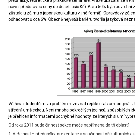
přednášky, teoretické a praktické semináře. Praxe ukázala, že 99
naivní představou ceny do deseti tisíc Kč). Asi u 50% byla povrchn
zůstalo u zájmu o japonskou kulturu v jiné formě). Opravdový zájem
odhadovat u cca 6%. Obecně největší bariéru tvořila jazyková neznal
Většina studentů mívá problém rozeznat repliku-falzum-originál. J
střední-uměleckou. Není mnoho pokročilých jedinců, způsobilých ide
je přehlcen informacemi pochybné hodnoty, ze kterých si umí vybra
Od roku 2011 bude činnost sekce meče napřímena do tří oblastí:
1. Veřejnost – přednášky, prezentace a součinnost při kulturních a