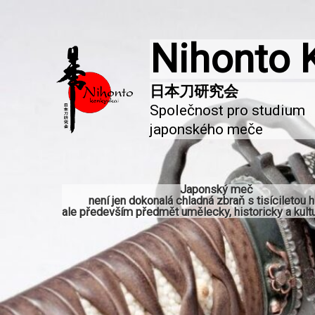
Nihonto 
Společnost pro studium 
japonského meče
Japonský meč
není jen dokonalá chladná zbraň s tisíciletou hi
ale především předmět umělecky, historicky a kultu