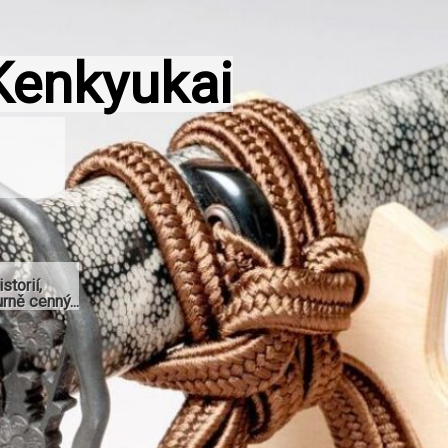
Kenkyukai
storií,
rně cenný...