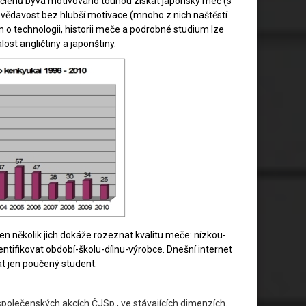
% členů bývá motivováno touhou získat japonský meč (s
í zvědavost bez hlubší motivace (mnoho z nich naštěstí
 o technologii, historii meče a podrobné studium lze
ost angličtiny a japonštiny.
en několik jich dokáže rozeznat kvalitu meče: nízkou-
ntifikovat období-školu-dílnu-výrobce. Dnešní internet
t jen poučený student.
 společenských akcích ČJSp., ve stávajících dimenzích.