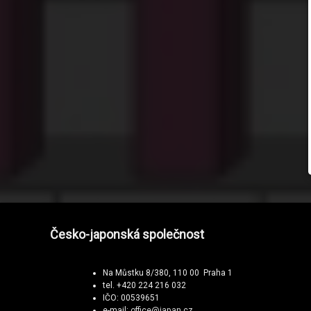
Česko-japonská společnost
Na Můstku 8/380, 110 00 Praha 1
tel. +420 224 216 032
IČO: 00539651
e-mail:
office@japan.cz