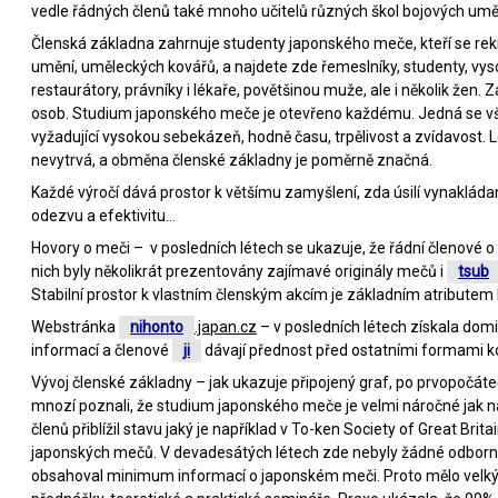
vedle řádných členů také mnoho učitelů různých škol bojových umění 
Členská základna zahrnuje studenty japonského meče, kteří se rekru
umění, uměleckých kovářů, a najdete zde řemeslníky, studenty, vy
restaurátory, právníky i lékaře, povětšinou muže, ale i několik žen. 
osob. Studium japonského meče je otevřeno každému. Jedná se vša
vyžadující vysokou sebekázeň, hodně času, trpělivost a zvídavost.
nevytrvá, a obměna členské základny je poměrně značná.
Každé výročí dává prostor k většímu zamyšlení, zda úsilí vynakláda
odezvu a efektivitu…
Hovory o meči – v posledních létech se ukazuje, že řádní členové o 
nich byly několikrát prezentovány zajímavé originály mečů i
tsub
Stabilní prostor k vlastním členským akcím je základním atributem k
Webstránka
nihonto
.japan.cz
– v posledních létech získala dom
informací a členové
ji
dávají přednost před ostatními formami 
Vývoj členské základny – jak ukazuje připojený graf, po prvopočát
mnozí poznali, že studium japonského meče je velmi náročné jak na
členů přiblížil stavu jaký je například v To-ken Society of Great Brita
japonských mečů. V devadesátých létech zde nebyly žádné odborn
obsahoval minimum informací o japonském meči. Proto mělo velký 