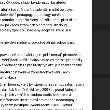
v ČR (judo, aikido, kendo, iaido, karatedo).
tují z řad sběratelů, studentů i mistrů bojových
sokoškolské pedagogy, japanology, umělce,
Za patnáct let prošlo členskou základnou přes tři sta
k po všech stránkách o náročnou disciplínu,
 Leckterý zpočátku nadšený adept ve svém úsilí
né několika nadšenci pokaždé přináší odpovídající
pravidelné setkávání zájem příliš nemají, přestože na
. Větší podíl tvořili návštěvníci se zájmem o přednášky.
aždého spolku a pro určitý typ akcí je nenahraditelný.
inantní postavení ve zprostředkovávání všech
komunikace.
ečním boomu, který byl spojen s hladem po informacích,
 čas, tak finančně. Od roku 2007 se počet řádných
in a jiných zemích s dlouhou tradicí sběratelství
é informace, internet byl pro mnohé nedostupný a
význam postupné vydání sedmi čísel Bulletinu,