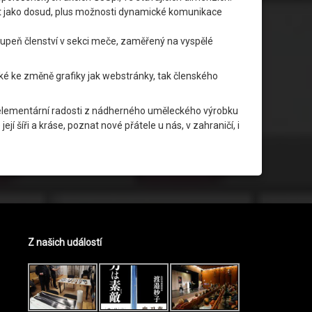
vit jako dosud, plus možnosti dynamické komunikace
tupeň členství v sekci meče, zaměřený na vyspělé
é ke změně grafiky jak webstránky, tak členského
 elementární radosti z nádherného uměleckého výrobku
jí šíři a kráse, poznat nové přátele u nás, v zahraničí, i
Z našich událostí