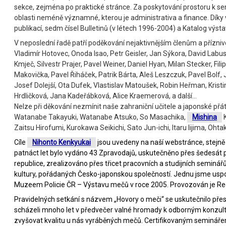
sekce, zejména po praktické stránce. Za poskytování prostoru k se
oblasti neméně významné, kterou je administrativa a finance. Dík
publikací, sedm čísel Bulletinů (v létech 1996-2004) a Katalog výs
V neposlední řadě patří poděkování nejaktivnějším členům a přízniv
Vladimír Hotovec, Onoda Isao, Petr Geisler, Jan Sýkora, David Lab
Kmječ, Silvestr Prajer, Pavel Weiner, Daniel Hyan, Milan Stecker, Fi
Makovička, Pavel Řiháček, Patrik Bárta, Aleš Leszczuk, Pavel Bolf,
Josef Dolejší, Ota Dufek, Vlastislav Matoušek, Robin Heřman, Kris
Hrdličková, Jana Kadeřábková, Alice Kraemerová, a další…
Nelze při děkování nezmínit naše zahraniční učitele a japonské př
Watanabe Takayuki, Watanabe Atsuko, So Masachika,
Mishina
K
Zaitsu Hirofumi, Kurokawa Seikichi, Sato Jun-ichi, Itaru Iijima, Oht
Cíle
Nihonto Kenkyukai
jsou uvedeny na naší webstránce, stejně 
patnáct let bylo vydáno 43 Zpravodajů, uskutečněno přes šedesát 
republice, zrealizováno přes třicet pracovních a studijních seminář
kultury, pořádaných Česko-japonskou společností. Jednu jsme us
Muzeem Policie ČR – Výstavu mečů v roce 2005. Provozován je R
Pravidelných setkání s názvem „Hovory o meči“ se uskutečnilo přes
scházeli mnoho let v předvečer valné hromady k odborným konzul
zvyšovat kvalitu u nás vyráběných mečů. Certifikovaným seminář