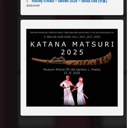
Hovory o meči – červen 2026 – Škola Uda (宇多)
2026-06-09