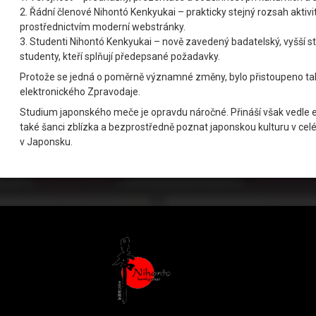
2. Řádní členové Nihontó Kenkyukai – prakticky stejný rozsah akti
prostřednictvím moderní webstránky.
3. Studenti Nihontó Kenkyukai – nově zavedený badatelský, vyšší s
studenty, kteří splňují předepsané požadavky.
Protože se jedná o poměrně významné změny, bylo přistoupeno tak
elektronického Zpravodaje.
Studium japonského meče je opravdu náročné. Přináší však vedle
také šanci zblízka a bezprostředně poznat japonskou kulturu v celé je
v Japonsku.