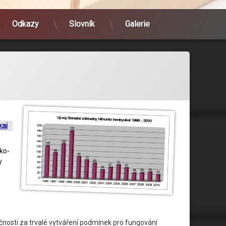
Odkazy
Slovník
Galerie
kai
ko-
y
nosti za trvalé vytváření podmínek pro fungování