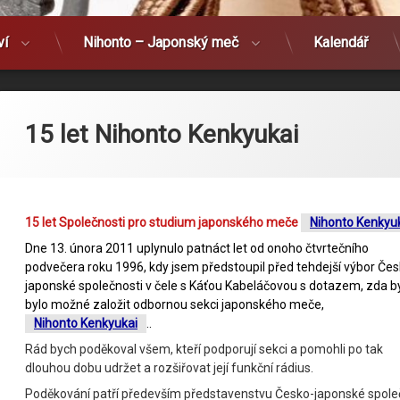
ví
Nihonto – Japonský meč
Kalendář
15 let Nihonto Kenkyukai
15 let Společnosti pro studium japonského meče
Nihonto Kenkyu
Dne 13. února 2011 uplynulo patnáct let od onoho čtvrtečního
podvečera roku 1996, kdy jsem předstoupil před tehdejší výbor Čes
japonské společnosti v čele s Káťou Kabeláčovou s dotazem, zda b
bylo možné založit odbornou sekci japonského meče,
Nihonto Kenkyukai
..
Rád bych poděkoval všem, kteří podporují sekci a pomohli po tak
dlouhou dobu udržet a rozšiřovat její funkční rádius.
Poděkování patří především představenstvu Česko-japonské společ