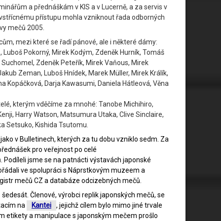
minářům a přednáškám v KIS a v Lucerně, a za servis v
y vstřícnému přístupu mohla vzniknout řada odborných
tavy mečů 2005.
cům, mezi které se řadí pánové, ale i některé dámy:
us, Luboš Pokorný, Mirek Kodým, Zdeněk Hurník, Tomáš
lip Suchomel, Zdeněk Peteřík, Mirek Vaňous, Mirek
 Jakub Zeman, Luboš Hnídek, Marek Müller, Mirek Králík,
tina Kopáčková, Darja Kawasumi, Daniela Hátleová, Věna
átelé, kterým vděčíme za mnohé: Tanobe Michihiro,
enji, Harry Watson, Matsumura Utaka, Clive Sinclaire,
aka Setsuko, Kishida Tsutomu.
jako v Bulletinech, kterých za tu dobu vzniklo sedm. Za
přednášek pro veřejnost po celé
ů. Podíleli jsme se na patnácti výstavách japonské
pořádali ve spolupráci s Náprstkovým muzeem a
egistr mečů CZ a databáze odcizebných mečů.
 šedesát. Členové, výrobci replik japonských mečů, se
tacím na
Kantei
, jejichž cílem bylo mimo jiné trvale
em etikety a manipulace s japonským mečem prošlo