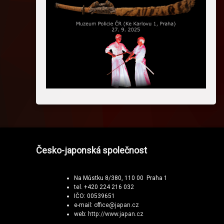
Česko-japonská společnost
Na Můstku 8/380, 110 00 Praha 1
tel. +420 224 216 032
IČO: 00539651
e-mail:
office@japan.cz
web:
http://www.japan.cz