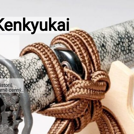
Kenkyukai
storií,
rně cenný...