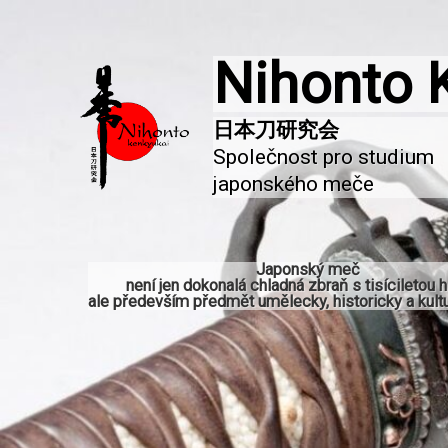
Nihonto 
Společnost pro studium 
japonského meče
Japonský meč
není jen dokonalá chladná zbraň s tisíciletou hi
ale především předmět umělecky, historicky a kultu