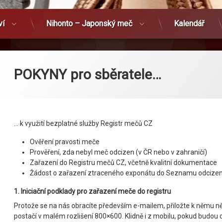
ví
Nihonto – Japonský meč
Kalendář
POKYNY pro sběratele…
… k využití bezplatné služby Registr mečů CZ
Ověření pravosti meče
Prověření, zda nebyl meč odcizen (v ČR nebo v zahraničí)
Zařazení do Registru mečů CZ, včetně kvalitní dokumentace
Žádost o zařazení ztraceného exponátu do Seznamu odcize
1. Iniciační podklady pro zařazení meče do registru
Protože se na nás obracíte především e-mailem, přiložte k němu ně
postačí v malém rozlišení 800×600. Klidně i z mobilu, pokud budou o