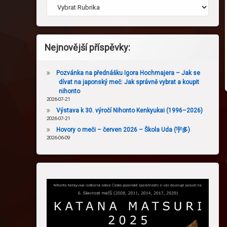
Nejnovější příspěvky:
Pozvánka na přednášku Igora Hochmajera – Jak se
dívat na japonský meč: Jak správně vybrat a koupit
nihonto
2026-07-21
Výstava k 30. výročí Nihonto Kenkyukai (1996–2026)
2026-07-21
Hovory o meči – červen 2026 – Škola Uda (宇多)
2026-06-09