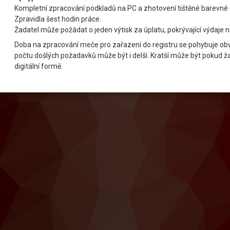
Kompletní zpracování podkladů na PC a zhotovení tištěné barevn
Zpravidla šest hodin práce.
Žadatel může požádat o jeden výtisk za úplatu, pokrývající výdaje 
Doba na zpracování meče pro zařazení do registru se pohybuje obv
počtu došlých požadavků může být i delší. Kratší může být pokud žad
digitální formě.