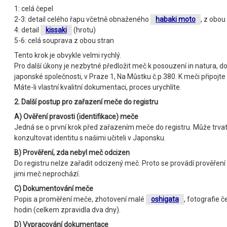
1: celá čepel
2-3: detail celého řapu včetně obnaženého
habaki moto
, z obou
4: detail
kissaki
(hrotu)
5-6: celá souprava z obou stran
Tento krok je obvykle velmi rychlý.
Pro další úkony je nezbytné předložit meč k posouzení in natura, d
japonské společnosti, v Praze 1, Na Můstku č.p.380. K meči připojte 
Máte-li vlastní kvalitní dokumentaci, proces urychlíte.
2. Další postup pro zařazení meče do registru
A) Ověření pravosti (identifikace) meče
Jedná se o první krok před zařazením meče do registru. Může trvat 
konzultovat identitu s našimi učiteli v Japonsku.
B) Prověření, zda nebyl meč odcizen
Do registru nelze zařadit odcizený meč. Proto se provádí prověře
jimi meč neprochází.
C) Dokumentování meče
Popis a proměření meče, zhotovení malé
oshigata
, fotografie 
hodin (celkem zpravidla dva dny).
D) Vypracování dokumentace