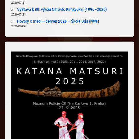
2026-07-21
Výstava k 30. výročí Nihonto Kenkyukai (1996–2026)
2026-07-21
Hovory o meči – červen 2026 – Škola Uda (宇多)
2026-06-09