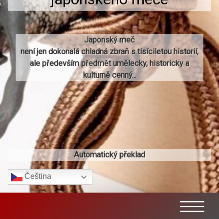
Japonský meč
není jen dokonalá chladná zbraň s tisíciletou historií,
ale především předmět umělecky, historicky a
kulturně cenný...
Automatický překlad
Čeština‎