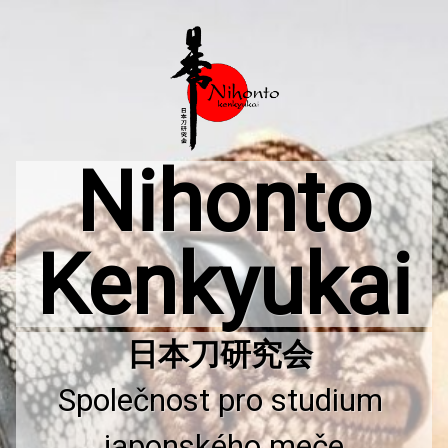
Přejít
k
obsahu
webu
Nihonto
Kenkyukai
Společnost pro studium 
japonského meče