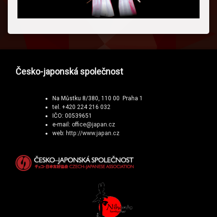
Česko-japonská společnost
Na Můstku 8/380, 110 00 Praha 1
tel. +420 224 216 032
IČO: 00539651
e-mail:
office@japan.cz
web:
http://www.japan.cz