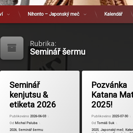
ví
Nihonto – Japonský meč
Kalendář
Rubrika:
Seminář šermu
Označeno
tagem
Seminář
Pozvánka
Aikido Kenkyukai
kenjutsu &
Katana Mat
Kashima no Tachi
Kodym
etiketa 2026
2025!
Aktualizováno
2026-06-03
Publikováno
2026-06-03
Publikováno
2025-07-30
Od
Michal Paluba
Od
Tomáš Suk
Kategorie:
Kategorie:
2026
,
Seminář šermu
2025
,
Japonský meč
,
Kata