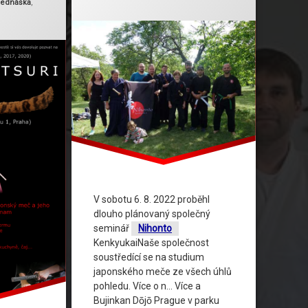
řednáška
,
V sobotu 6. 8. 2022 proběhl
dlouho plánovaný společný
seminář
Nihonto
KenkyukaiNaše společnost
soustředící se na studium
japonského meče ze všech úhlů
pohledu. Více o n… Více a
Bujinkan Dōjō Prague v parku