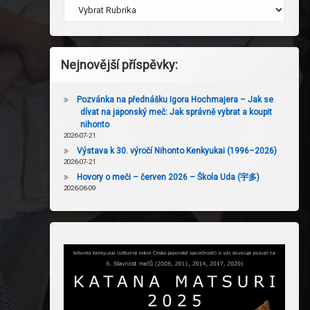
Nejnovější příspěvky:
Pozvánka na přednášku Igora Hochmajera – Jak se
dívat na japonský meč: Jak správně vybrat a koupit
nihonto
2026-07-21
Výstava k 30. výročí Nihonto Kenkyukai (1996–2026)
2026-07-21
Hovory o meči – červen 2026 – Škola Uda (宇多)
2026-06-09