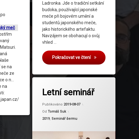
Ladronka. Jde o tradiční setkání
budoka, používající japonské
 po
meče při bojovém umění a
studentů japonského meče,
ský meč
jako historického artefaktu.
ostřím
Navzájem se obohacují o svůj
ovaný
vhled …
 Matsuri.
daná
Seminář kenjutsu & ekit
Pokračovat ve čtení
Naše
 se na
meče ze
íce o n…
Označeno
 na
tagem
Letní seminář
ti:
Slavík
.japan.cz/
Aktualizováno
2024-03-04
Publikováno
2019-08-07
Od
Tomáš Suk
Kategorie:
2019
,
Seminář šermu