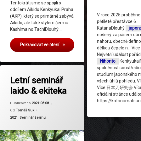
Tentokrát jsme se spojili s
oddílem Aikido Kenkyukai Praha
V roce 2025 proběhne
(AKP), který se primárně zabývá
pětileté přestávce 6.
Aikido, ale také stylem šermu
KatanaDlouhý
japon
Kashima no TachiDlouhý …
nošený za pásem obi 
nahoru, obecně defin
Seminář kenjutsu & etiketa 2026
Pokračovat ve čtení
délkou čepele n… Více
Největší událost pořá
Nihonto
Kenkyukai
společnost soustředící
studium japonského 
Letní seminář
všech úhlů pohledu. V
Více 日本刀研究会 Více
Iaido & ekiteka
oficiální stránce událos
https://katanamatsuri
Aktualizováno
2024-02-23
Publikováno
2021-08-08
Od
Tomáš Suk
Kategorie:
2021
,
Seminář šermu