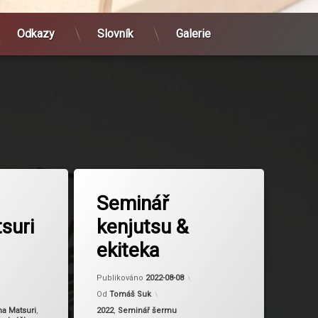
Odkazy
Slovník
Galerie
Označeno
tagem
Seminář
Bujinkan
suri
kenjutsu &
ekiteka
Aktualizováno
2025-07-30
Aktualizováno
2024-03-13
Publikováno
2022-08-08
Od
Tomáš Suk
Kategorie:
na Matsuri
,
2022
,
Seminář šermu