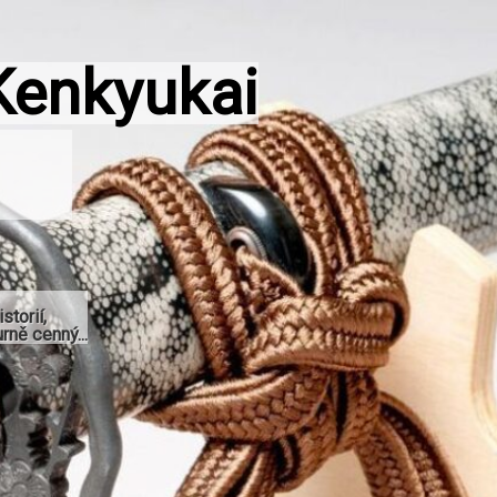
Kenkyukai
storií,
rně cenný...