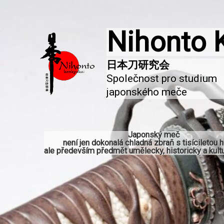
Nihonto 
Společnost pro studium 
japonského meče
Japonský meč
není jen dokonalá chladná zbraň s tisíciletou hi
ale především předmět umělecky, historicky a kultu