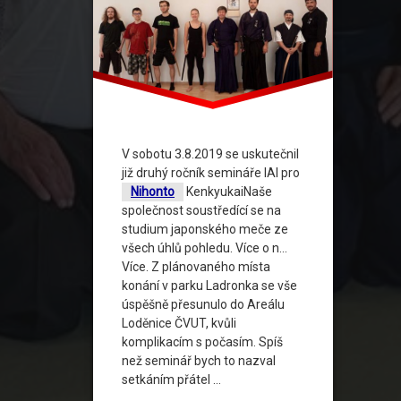
V sobotu 3.8.2019 se uskutečnil
již druhý ročník semináře IAI pro
Nihonto
KenkyukaiNaše
společnost soustředící se na
studium japonského meče ze
všech úhlů pohledu. Více o n…
Více. Z plánovaného místa
konání v parku Ladronka se vše
úspěšně přesunulo do Areálu
Loděnice ČVUT, kvůli
komplikacím s počasím. Spíš
než seminář bych to nazval
setkáním přátel …