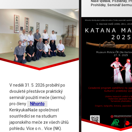
Naše výstava
,
Pozvánky
,
P
Prohlídky
,
Seminář šermu
V neděli 31. 5. 2026 proběhl po
dvouleté přestávce praktický
seminář použití meče (šermu)
pro členy
Nihonto
KenkyukaiNaše společnost
soustředící se na studium
japonského meče ze všech úhlů
pohledu. Více o n… Více (NK).