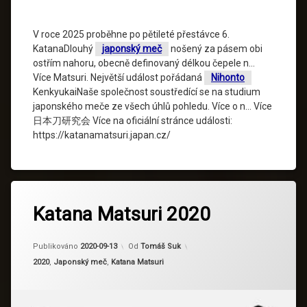
V roce 2025 proběhne po pětileté přestávce 6.
KatanaDlouhý
japonský meč
nošený za pásem obi
ostřím nahoru, obecně definovaný délkou čepele n…
Více Matsuri. Největší událost pořádaná
Nihonto
KenkyukaiNaše společnost soustředící se na studium
japonského meče ze všech úhlů pohledu. Více o n… Více
日本刀研究会 Více na oficiální stránce události:
https://katanamatsuri.japan.cz/
Katana Matsuri 2020
Aktualizováno
2024-03-04
Publikováno
2020-09-13
Od
Tomáš Suk
Kategorie:
2020
,
Japonský meč
,
Katana Matsuri