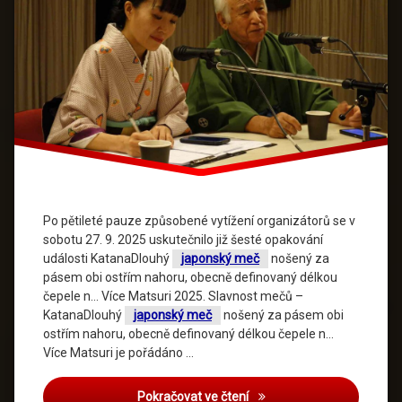
Po pětileté pauze způsobené vytížení organizátorů se v
sobotu 27. 9. 2025 uskutečnilo již šesté opakování
události KatanaDlouhý
japonský meč
nošený za
pásem obi ostřím nahoru, obecně definovaný délkou
čepele n… Více Matsuri 2025. Slavnost mečů –
KatanaDlouhý
japonský meč
nošený za pásem obi
ostřím nahoru, obecně definovaný délkou čepele n…
Více Matsuri je pořádáno …
Pokračovat ve čtení