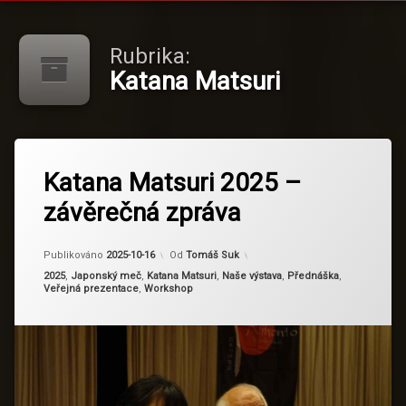
Rubrika:
Katana Matsuri
Katana Matsuri 2025 –
závěrečná zpráva
Aktualizováno
2026-01-06
Publikováno
2025-10-16
Od
Tomáš Suk
Kategorie:
2025
,
Japonský meč
,
Katana Matsuri
,
Naše výstava
,
Přednáška
,
Veřejná prezentace
,
Workshop