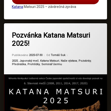
Katana
Matsuri 2025 – závěrečná zpráva
Pozvánka Katana Matsuri
2025!
Aktualizováno
2025-07-30
Publikováno
2025-07-30
Od
Tomáš Suk
Kategorie:
2025
,
Japonský meč
,
Katana Matsuri
,
Naše výstava
,
Pozvánky
,
Přednáška
,
Prohlídky
,
Seminář šermu