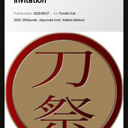
invitation
Aktualizováno
2024-03-06
Publikováno
2020-08-27
Od
Tomáš Suk
Kategorie:
2020
,
ENGposts
,
Japonský meč
,
Katana Matsuri