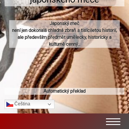
Japonský meč
není jen dokonalá chladná zbraň s tisíciletou historií,
ale především předmět umělecky, historicky a
kulturně cenný...
Automatický překlad
Čeština‎