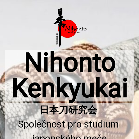
Přejít
k
obsahu
webu
Nihonto
Kenkyukai
Společnost pro studium 
japonského meče