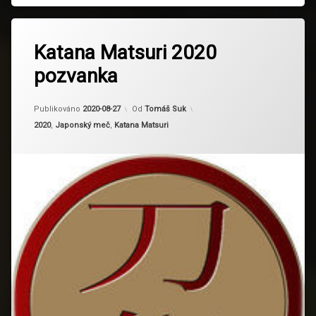
Katana Matsuri 2020
pozvanka
Aktualizováno
2024-03-04
Publikováno
2020-08-27
Od
Tomáš Suk
Kategorie:
2020
,
Japonský meč
,
Katana Matsuri