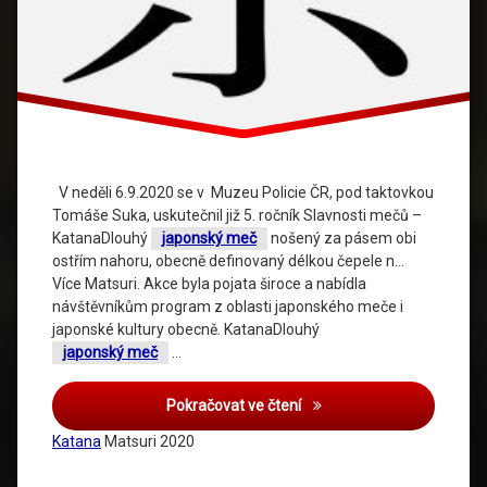
V neděli 6.9.2020 se v Muzeu Policie ČR, pod taktovkou
Tomáše Suka, uskutečnil již 5. ročník Slavnosti mečů –
KatanaDlouhý
japonský meč
nošený za pásem obi
ostřím nahoru, obecně definovaný délkou čepele n…
Více Matsuri. Akce byla pojata široce a nabídla
návštěvníkům program z oblasti japonského meče i
japonské kultury obecně. KatanaDlouhý
japonský meč
…
Pokračovat ve čtení
Katana
Matsuri 2020