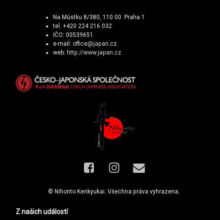
Na Můstku 8/380, 110 00 Praha 1
tel. +420 224 216 032
IČO: 00539651
e-mail:
office@japan.cz
web:
http://www.japan.cz
Facebook
Instagram
E-mail
© Nihonto Kenkyukai. Všechna práva vyhrazena.
Z našich událostí