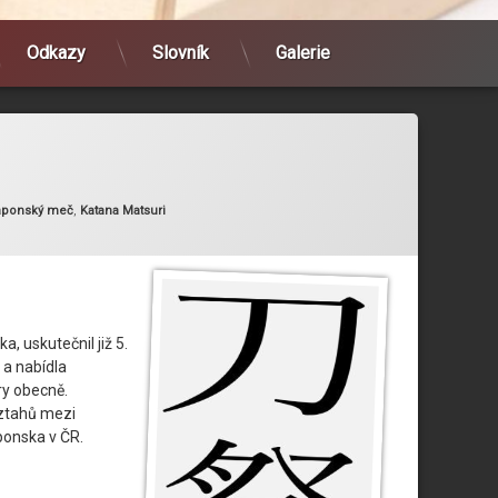
Odkazy
Slovník
Galerie
ie:
aponský meč
,
Katana Matsuri
, uskutečnil již 5.
 a nabídla
ry obecně.
vztahů mezi
onska v ČR.