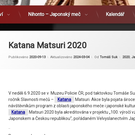
ví
Nihonto – Japonský meč
Kalendář
Katana Matsuri 2020
Kategor
Publikováno
2020-09-13
Aktualizováno
2024-03-04
Od
Tomáš Suk
2020
,
J
V neděli 6.9.2020 se v Muzeu Policie ČR, pod taktovkou Tomáše Suka
ročník Slavnosti mečů –
Katana
Matsuri. Akce byla pojata široce
návštěvníkům program z oblasti japonského meče i japonské kultu
Katana
Matsuri 2020 byla akreditována v projektu „100. výročí 
Japonskem a Českou republikou“, pořádaném Velvyslanectvím Jap
..