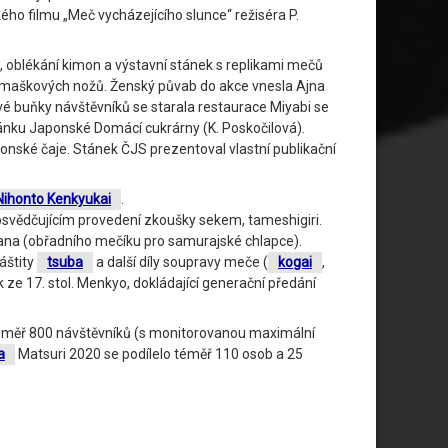
ho filmu „Meč vycházejícího slunce“ režiséra P.
oblékání kimon a výstavní stánek s replikami mečů
amaškových nožů. Ženský půvab do akce vnesla Ajna
 buňky návštěvníků se starala restaurace Miyabi se
tánku Japonské Domácí cukrárny (K. Poskočilová).
onské čaje. Stánek ČJS prezentoval vlastní publikační
Nihonto Kenkyukai
.
svědčujícím provedení zkoušky sekem, tameshigiri.
tana (obřadního mečíku pro samurajské chlapce).
áštity
tsuba
a další díly soupravy meče (
kogai
,
ek ze 17. stol. Menkyo, dokládající generační předání
o téměř 800 návštěvníků (s monitorovanou maximální
a
Matsuri 2020 se podílelo téměř 110 osob a 25