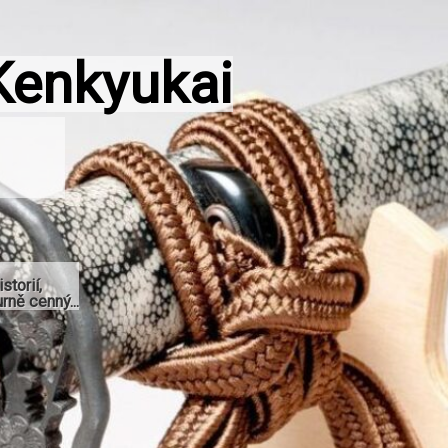
Kenkyukai
storií,
rně cenný...