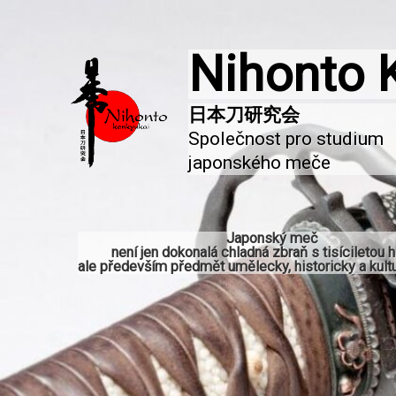
Nihonto 
Společnost pro studium 
japonského meče
Japonský meč
není jen dokonalá chladná zbraň s tisíciletou hi
ale především předmět umělecky, historicky a kultu