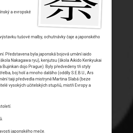
čínský a evropské
 výstavku tušové malby, ochutnávky čaje a japonského
í. Představena byla japonská bojová umění iaido
 (škola Nakagawa ryu), kenjutsu (škola Aikido Kenkyukai
a Bujinkan dojo Prague). Byly předvedeny tři styly
elba, boj holí a mnoho dalšího (oddíly S.E.B.U., Ars
ění taiji předvedla mistryně Martina Slabá (beze
itelé vysokých učitelských stupňů, mistři Evropy a
oletí.
ů.
ravosti japonského meče.