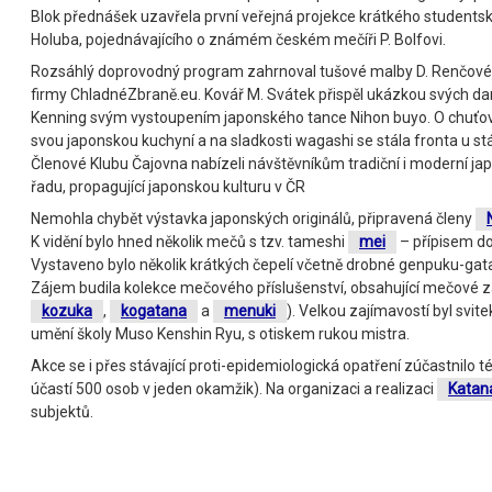
Blok přednášek uzavřela první veřejná projekce krátkého studentské
Holuba, pojednávajícího o známém českém mečíři P. Bolfovi.
Rozsáhlý doprovodný program zahrnoval tušové malby D. Renčové, 
firmy ChladnéZbraně.eu. Kovář M. Svátek přispěl ukázkou svých d
Kenning svým vystoupením japonského tance Nihon buyo. O chuťové
svou japonskou kuchyní a na sladkosti wagashi se stála fronta u s
Členové Klubu Čajovna nabízeli návštěvníkům tradiční i moderní jap
řadu, propagující japonskou kulturu v ČR
Nemohla chybět výstavka japonských originálů, připravená členy
K vidění bylo hned několik mečů s tzv. tameshi
mei
– přípisem do
Vystaveno bylo několik krátkých čepelí včetně drobné genpuku-ga
Zájem budila kolekce mečového příslušenství, obsahující mečové z
kozuka
,
kogatana
a
menuki
). Velkou zajímavostí byl svit
umění školy Muso Kenshin Ryu, s otiskem rukou mistra.
Akce se i přes stávající proti-epidemiologická opatření zúčastnil
účastí 500 osob v jeden okamžik). Na organizaci a realizaci
Katan
subjektů.