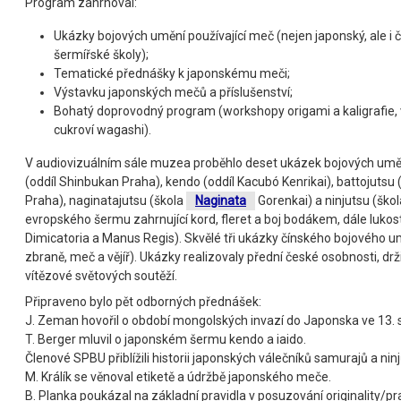
Program zahrnoval:
Ukázky bojových umění používající meč (nejen japonský, ale i 
šermířské školy);
Tematické přednášky k japonskému meči;
Výstavku japonských mečů a příslušenství;
Bohatý doprovodný program (workshopy origami a kaligrafie,
cukroví wagashi).
V audiovizuálním sále muzea proběhlo deset ukázek bojových uměn
(oddíl Shinbukan Praha), kendo (oddíl Kacubó Kenrikai), battojutsu
Praha), naginatajutsu (škola
Naginata
Gorenkai) a ninjutsu (škol
evropského šermu zahrnující kord, fleret a boj bodákem, dále lukostř
Dimicatoria a Manus Regis). Skvělé tři ukázky čínského bojového um
zbraně, meč a vějíř). Ukázky realizovaly přední české osobnosti, drž
vítězové světových soutěží.
Připraveno bylo pět odborných přednášek:
J. Zeman hovořil o období mongolských invazí do Japonska ve 13. st
T. Berger mluvil o japonském šermu kendo a iaido.
Členové SPBU přiblížili historii japonských válečníků samurajů a ninj
M. Králík se věnoval etiketě a údržbě japonského meče.
B. Planka poukázal na základní pravidla v posuzování originality/p