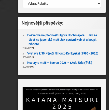
Nejnovější příspěvky:
Pozvánka na přednášku Igora Hochmajera – Jak se
dívat na japonský meč: Jak správně vybrat a koupit
nihonto
2026-07-21
Výstava k 30. výročí Nihonto Kenkyukai (1996–2026)
2026-07-21
Hovory o meči – červen 2026 – Škola Uda (宇多)
2026-06-09