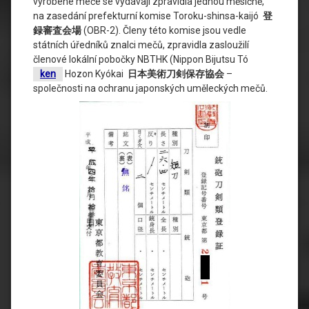
vyrobené meče se vydávají zpravidla jednou měsíčně,
na zasedání prefekturní komise Toroku-shinsa-kaijó
登
録審査会場
(OBR-2). Členy této komise jsou vedle
státních úředníků znalci mečů, zpravidla zasloužilí
členové lokální pobočky NBTHK (Nippon Bijutsu Tó
ken
Hozon Kyókai
日本美術刀剣保存協会
–
společnosti na ochranu japonských uměleckých mečů.