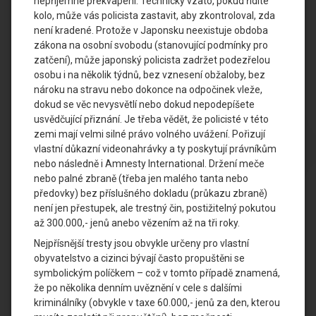
nepříjemné překvapení. Technicky vzato, pokud řídíte
kolo, může vás policista zastavit, aby zkontroloval, zda
není kradené. Protože v Japonsku neexistuje obdoba
zákona na osobní svobodu (stanovující podmínky pro
zatčení), může japonský policista zadržet podezřelou
osobu i na několik týdnů, bez vznesení obžaloby, bez
nároku na stravu nebo dokonce na odpočinek vleže,
dokud se věc nevysvětlí nebo dokud nepodepíšete
usvědčující přiznání. Je třeba vědět, že policisté v této
zemi mají velmi silné právo volného uvážení. Pořizují
vlastní důkazní videonahrávky a ty poskytují právníkům
nebo následně i Amnesty International. Držení meče
nebo palné zbraně (třeba jen malého tanta nebo
předovky) bez příslušného dokladu (průkazu zbraně)
není jen přestupek, ale trestný čin, postižitelný pokutou
až 300.000,- jenů anebo vězením až na tři roky.
Nejpřísnější tresty jsou obvykle určeny pro vlastní
obyvatelstvo a cizinci bývají často propuštěni se
symbolickým políčkem – což v tomto případě znamená,
že po několika denním uvěznění v cele s dalšími
kriminálníky (obvykle v taxe 60.000,- jenů za den, kterou