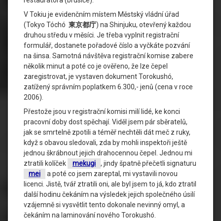
V Tokiu je evidenčním místem Městský vládní úřad
(Tokyo Tóchó
東京都庁
) na Shinjuku, otevřený každou
druhou středu v měsíci. Je třeba vyplnit registrační
formulář, dostanete pořadové číslo a vyčkáte pozvání
na šinsa. Samotná návštěva registrační komise zabere
několik minut a poté co je ověřeno, že lze čepel
zaregistrovat, je vystaven dokument Torokushó,
zatížený správním poplatkem 6.300,- jenů (cena v roce
2006).
Přestože jsou v registrační komisi milí lidé, ke konci
pracovní doby dost spěchají. Viděl jsem pár sběratelů,
jak se smrtelně zpotili a téměř nechtěli dát meč z ruky,
když s obavou sledovali, zda by mohli inspektoři ještě
jednou škrábnout jejich drahocennou čepel. Jednou mi
ztratili kolíček
mekugi
, jindy špatně přečetli signaturu
mei
a poté co jsem zareptal, mi vystavili novou
licenci. Jistě, tvář ztratili oni, ale byl jsem to já, kdo ztratil
další hodinu čekáním na výsledek jejich společného úsilí
vzájemně si vysvětlit tento dokonale nevinný omyl, a
čekáním na laminování nového Torokushó.