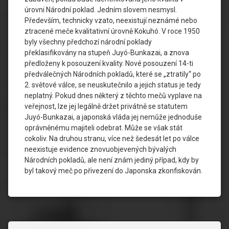
úrovni Národní poklad. Jedním slovem nesmysl.
Především, technicky vzato, neexistují neznámé nebo
ztracené meče kvalitativní úrovně Kokuhó. V roce 1950
byly všechny předchozí národní poklady
překlasifikovány na stupeň Juyó-Bunkazai, a znova
předloženy k posouzení kvality. Nové posouzení 14-ti
předválečných Národních pokladů, které se „ztratily“ po
2. světové válce, se neuskutečnilo a jejich status je tedy
neplatný. Pokud dnes některý z těchto mečů vyplave na
veřejnost, lze jej legálně držet privátně se statutem
Juyó-Bunkazai, a japonská vláda jej nemůže jednoduše
oprávněnému majiteli odebrat. Může se však stát
cokoliv. Na druhou stranu, více než šedesát let po válce
neexistuje evidence znovuobjevených bývalých
Národních pokladů, ale není znám jediný případ, kdy by
byl takový meč po přivezení do Japonska zkonfiskován.