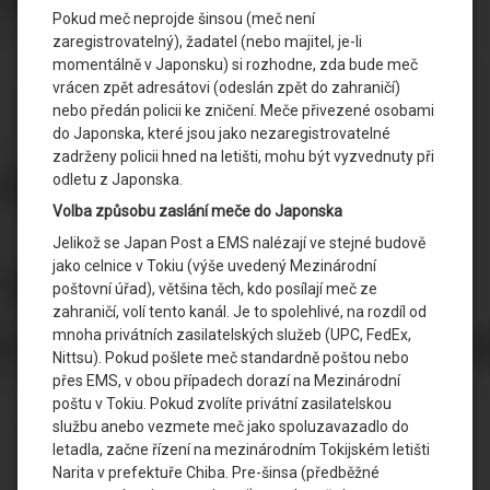
Pokud meč neprojde šinsou (meč není
zaregistrovatelný), žadatel (nebo majitel, je-li
momentálně v Japonsku) si rozhodne, zda bude meč
vrácen zpět adresátovi (odeslán zpět do zahraničí)
nebo předán policii ke zničení. Meče přivezené osobami
do Japonska, které jsou jako nezaregistrovatelné
zadrženy policii hned na letišti, mohu být vyzvednuty při
odletu z Japonska.
Volba způsobu zaslání meče do Japonska
Jelikož se Japan Post a EMS nalézají ve stejné budově
jako celnice v Tokiu (výše uvedený Mezinárodní
poštovní úřad), většina těch, kdo posílají meč ze
zahraničí, volí tento kanál. Je to spolehlivé, na rozdíl od
mnoha privátních zasilatelských služeb (UPC, FedEx,
Nittsu). Pokud pošlete meč standardně poštou nebo
přes EMS, v obou případech dorazí na Mezinárodní
poštu v Tokiu. Pokud zvolíte privátní zasilatelskou
službu anebo vezmete meč jako spoluzavazadlo do
letadla, začne řízení na mezinárodním Tokijském letišti
Narita v prefektuře Chiba. Pre-šinsa (předběžné