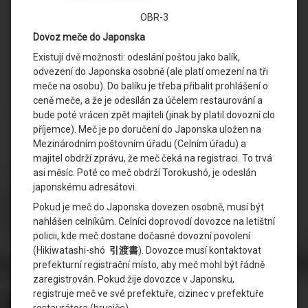
OBR-3
Dovoz meče do Japonska
Existují dvě možnosti: odeslání poštou jako balík,
odvezení do Japonska osobně (ale platí omezení na tři
meče na osobu). Do balíku je třeba přibalit prohlášení o
ceně meče, a že je odesílán za účelem restaurování a
bude poté vrácen zpět majiteli (jinak by platil dovozní clo
příjemce). Meč je po doručení do Japonska uložen na
Mezinárodním poštovním úřadu (Celním úřadu) a
majitel obdrží zprávu, že meč čeká na registraci. To trvá
asi měsíc. Poté co meč obdrží Torokushó, je odeslán
japonskému adresátovi.
Pokud je meč do Japonska dovezen osobně, musí být
nahlášen celníkům. Celníci doprovodí dovozce na letištní
policii, kde meč dostane dočasné dovozní povolení
(Hikiwatashi-shó
引渡書
). Dovozce musí kontaktovat
prefekturní registrační místo, aby meč mohl být řádně
zaregistrován. Pokud žije dovozce v Japonsku,
registruje meč ve své prefektuře, cizinec v prefektuře
restaurátora (brusiče).