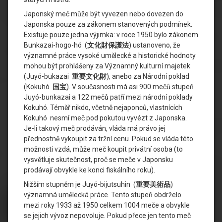
Japonský meč může být vyvezen nebo dovezen do
Japonska pouze za zákonem stanovených podmínek.
Existuje pouze jedna výjimka: v roce 1950 bylo zákonem
Bunkazai-hogo-hó (
文化財保護法
) ustanoveno, že
významné práce vysoké umělecké a historické hodnoty
mohou být prohlášeny za Významný kulturní majetek
(Juyó-bukazai
重要文化財
), anebo za Národní poklad
(Kokuhó
国宝
). V současnosti má asi 900 mečů stupeň
Juyó-bunkazai a 122 mečů patří mezi národní poklady
Kokuhó. Téměř nikdo, včetně nejaponců, vlastnících
Kokuhó nesmí meč pod pokutou vyvézt z Japonska.
Je-li takový meč prodáván, vláda má právo jej
přednostně vykoupit za tržní cenu. Pokud se vláda této
možnosti vzdá, může meč koupit privátní osoba (to
vysvětluje skutečnost, proč se meče v Japonsku
prodávají obvykle ke konci fiskálního roku).
Nižším stupněm je Juyó-bijutsuhin (
重要美術品
)
významná umělecká práce. Tento stupeň obdrželo
mezi roky 1933 až 1950 celkem 1004 meče a obvykle
se jejich vývoz nepovoluje. Pokud přece jen tento meč