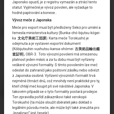
Japonsko opustí, je z registru vymazán a ztrácí tento
statut. Vyjímečně je vývoz povolen, ale vyžaduje to
hodně papírování a konexe…
Vývoz meče z Japonska
Meče pro export musí být předloženy Sekci pro umění a
řemesla ministerstva kultury (Bunka-chó-bijutsu-kógei-
ka
文化庁美術工芸課
). Karta meče Torokushó je
odejmuta a je vystaven exportní dokument
(Kóbijutsuhin-vushutsu-kansa-shómei
古美術品輸出鑑
査証明
), OBR-3. Toto vývozní povolení má omezenou
platnost jeden měsíc a za tu dobu musí být vyřízeny
veškeré vývozní formality. S tímto povolením lze meč
odeslat do zahraničí jako poštovní zásilku nebo odvézt
z Japonska osobně. Vyřízení vývozních formalit trvá
nejméně čtrnáct dnů, což mnohdy není praktické pro ty,
kteří chtějí meč koupit při své návštěvě Japonska. V
takovém případě se o tyto formality postará prodejce.
Ten zpravidla pořídí zákazníkovi také xerokopii
Torokushó (ta může sloužit sběrateli jako doklad o
legálním původu meče, ale může být také zneužita pro
„legalizaci“ jiné čepele).