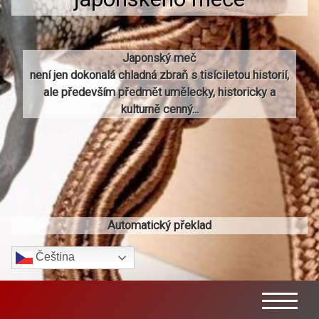
Japonský meč
není jen dokonalá chladná zbraň s tisíciletou historií,
ale především předmět umělecky, historicky a
kulturně cenný...
Automatický překlad
Čeština‎