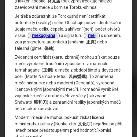
(Hakken-todoke
発見届
) pak zprostředkuje nálezci
zaevidování meče u komise Toroku-shinsa.
Je třeba zdůraznit, že Torokushó není certifikát
autenticity (kvality) meče. Obsahuje pouze identifikační
údaje meče: délku čepele, zakřivení (sori), počet otvorů
v řapu (
mekugi-ana
) a signaturu (
mei
) s určením,
zda je signatura autentická (shóshin
正真
) nebo
falešná (gimei
偽銘
).
Evidenční certifikát (kartu zbraně) mohou získat pouze
meče vyrobené tradičním způsobem z materiálu
tamahagane (
玉鋼
) a meče z období šintó z dovezené
oceli (Motte Namban-tetsu
以南蠻鐵
). To znamená
meče historické nebo moderní (Gendaitó), vyrobené
licencovanými japonskými mečíři. Hromadně vyráběné
vojenské meče z druhé světové války (takzvané
Shówató
昭和刀
) a zahraniční repliky japonských mečů
nelze takto zaevidovat.
Moderní mečíři se mohou pokusit získat licenci
ministerstva kultury (Bunka-chó
文化庁
) nejdříve po pěti
letech praxe předstoupením před hodnotící komisi
starých mistrů.