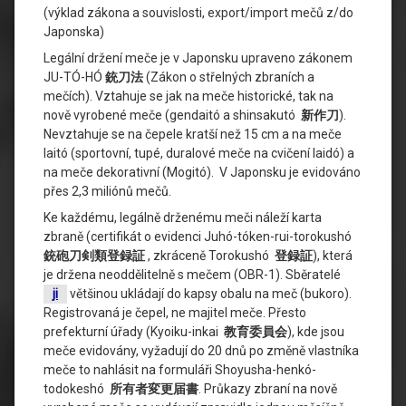
(výklad zákona a souvislosti, export/import mečů z/do
Japonska)
Legální držení meče je v Japonsku upraveno zákonem
JU-TÓ-HÓ
銃刀法
(Zákon o střelných zbraních a
mečích). Vztahuje se jak na meče historické, tak na
nově vyrobené meče (gendaitó a shinsakutó
新作刀
).
Nevztahuje se na čepele kratší než 15 cm a na meče
Iaitó (sportovní, tupé, duralové meče na cvičení Iaidó) a
na meče dekorativní (Mogitó). V Japonsku je evidováno
přes 2,3 miliónů mečů.
Ke každému, legálně drženému meči náleží karta
zbraně (certifikát o evidenci Juhó-tóken-rui-torokushó
銃砲刀剣類登録証
, zkráceně Torokushó
登録証
), která
je držena neoddělitelně s mečem (OBR-1). Sběratelé
ji
většinou ukládají do kapsy obalu na meč (bukoro).
Registrovaná je čepel, ne majitel meče. Přesto
prefekturní úřady (Kyoiku-inkai
教育委員会
), kde jsou
meče evidovány, vyžadují do 20 dnů po změně vlastníka
meče to nahlásit na formuláři Shoyusha-henkó-
todokeshó
所有者変更届書
. Průkazy zbraní na nově