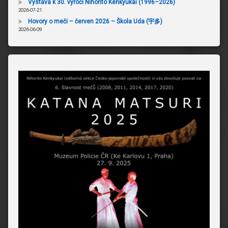
Výstava k 30. výročí Nihonto Kenkyukai (1996–2026)
2026-07-21
Hovory o meči – červen 2026 – Škola Uda (宇多)
2026-06-09