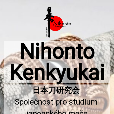
Přejít
k
obsahu
webu
Nihonto
Kenkyukai
Společnost pro studium 
japonského meče