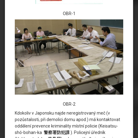
OBR-1
OBR-2
Kdokoliv v Japonsku najde neregistrovaný meč (v
pozůstalosti, při demolici domu apod.) má kontaktovat
oddělení prevence kriminality místní policie (Keisatsu-
shó-bohan-ka
警察署防犯課
). Policejní úředník