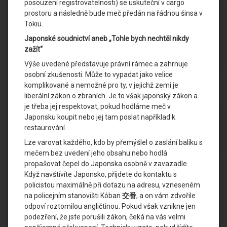
posouzení registrovatelnosti) se uskuteční v cargo
prostoru a následně bude meč předán na řádnou šinsa v
Tokiu.
Japonské soudnictví aneb „Tohle bych nechtěl nikdy
zažít“
Výše uvedené představuje právní rámec a zahrnuje
osobní zkušenosti. Může to vypadat jako velice
komplikované a nemožné pro ty, v jejichž zemi je
liberální zákon o zbraních. Je to však japonský zákon a
je třeba jej respektovat, pokud hodláme meč v
Japonsku koupit nebo jej tam poslat například k
restaurování.
Lze varovat každého, kdo by přemýšlel o zaslání balíku s
mečem bez uvedení jeho obsahu nebo hodlá
propašovat čepel do Japonska osobně v zavazadle.
Když navštívíte Japonsko, přijdete do kontaktu s
policistou maximálně při dotazu na adresu, vzneseném
na policejním stanovišti Kóban
交番
, a on vám zdvořile
odpoví roztomilou angličtinou. Pokud však vznikne jen
podezření, že jste porušili zákon, čeká na vás velmi