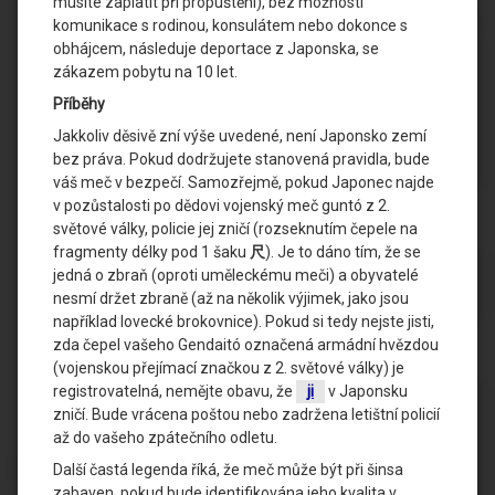
musíte zaplatit při propuštění), bez možnosti
komunikace s rodinou, konsulátem nebo dokonce s
obhájcem, následuje deportace z Japonska, se
zákazem pobytu na 10 let.
Příběhy
Jakkoliv děsivě zní výše uvedené, není Japonsko zemí
bez práva. Pokud dodržujete stanovená pravidla, bude
váš meč v bezpečí. Samozřejmě, pokud Japonec najde
v pozůstalosti po dědovi vojenský meč guntó z 2.
světové války, policie jej zničí (rozseknutím čepele na
fragmenty délky pod 1 šaku
尺
). Je to dáno tím, že se
jedná o zbraň (oproti uměleckému meči) a obyvatelé
nesmí držet zbraně (až na několik výjimek, jako jsou
například lovecké brokovnice). Pokud si tedy nejste jisti,
zda čepel vašeho Gendaitó označená armádní hvězdou
(vojenskou přejímací značkou z 2. světové války) je
registrovatelná, nemějte obavu, že
ji
v Japonsku
zničí. Bude vrácena poštou nebo zadržena letištní policií
až do vašeho zpátečního odletu.
Další častá legenda říká, že meč může být při šinsa
zabaven, pokud bude identifikována jeho kvalita v