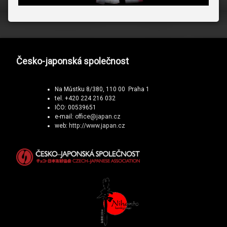
Česko-japonská společnost
Na Můstku 8/380, 110 00 Praha 1
tel. +420 224 216 032
IČO: 00539651
e-mail:
office@japan.cz
web:
http://www.japan.cz