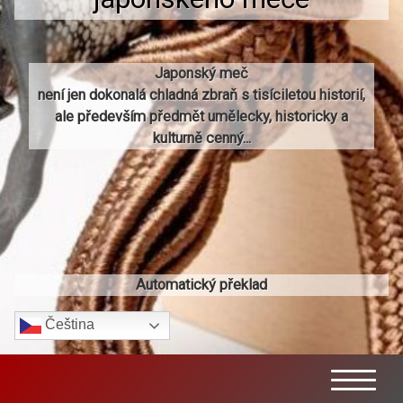
Japonský meč
není jen dokonalá chladná zbraň s tisíciletou historií,
ale především předmět umělecky, historicky a
kulturně cenný...
Automatický překlad
Čeština‎