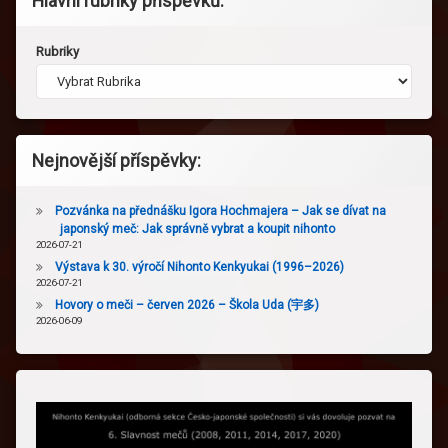
Hlavní rubriky příspěvků:
Rubriky
Nejnovější příspěvky:
Pozvánka na přednášku Igora Hochmajera – Jak se dívat na
japonský meč: Jak správně vybrat a koupit nihonto
2026-07-21
Výstava k 30. výročí Nihonto Kenkyukai (1996–2026)
2026-07-21
Hovory o meči – červen 2026 – Škola Uda (宇多)
2026-06-09