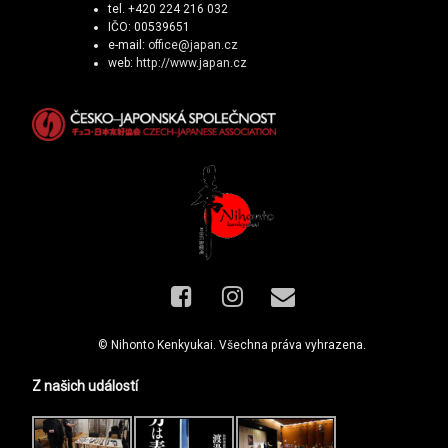
tel. +420 224 216 032
IČO: 00539651
e-mail:
office@japan.cz
web:
http://www.japan.cz
Facebook
Instagram
E-mail
© Nihonto Kenkyukai. Všechna práva vyhrazena.
Z našich událostí