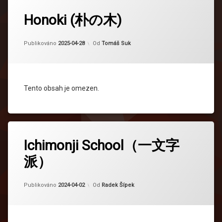
Honoki (朴の木)
Aktualizováno
2025-04-28
Publikováno
2025-04-28
Od
Tomáš Suk
Tento obsah je omezen.
Ichimonji School（一文字
派）
Aktualizováno
2025-10-25
Publikováno
2024-04-02
Od
Radek Šípek