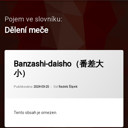
Pojem ve slovníku:
Dělení meče
Banzashi-daisho（番差大
小）
Aktualizováno
2024-04-16
Publikováno
2024-03-25
Od
Radek Šípek
Tento obsah je omezen.