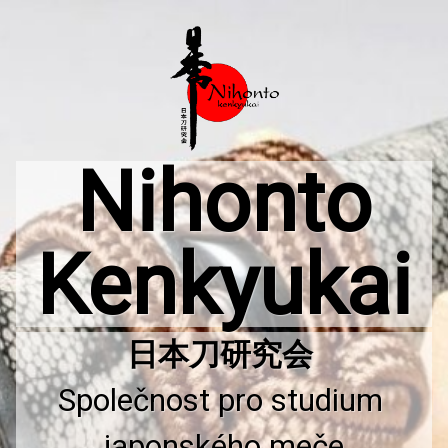
Přejít
k
obsahu
webu
Nihonto
Kenkyukai
Společnost pro studium 
japonského meče