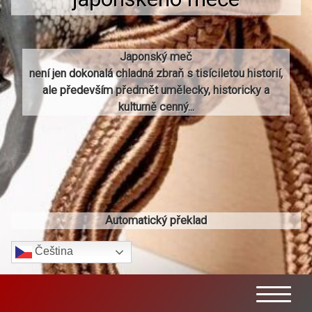
Japonský meč
není jen dokonalá chladná zbraň s tisíciletou historií,
ale především předmět umělecky, historicky a
kulturně cenný...
Automatický překlad
Čeština‎