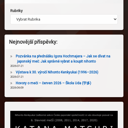
Rubriky
Nejnovější příspěvky:
Pozvánka na přednášku Igora Hochmajera – Jak se dívat na
japonský meč: Jak správně vybrat a koupit nihonto
2026-07-21
Výstava k 30. výročí Nihonto Kenkyukai (1996–2026)
2026-07-21
Hovory o meči – červen 2026 – Škola Uda (宇多)
2026-06-09