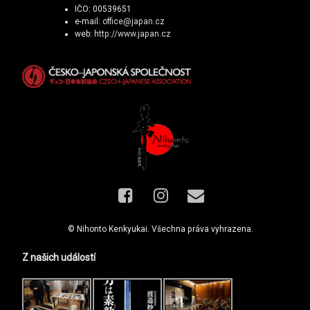
IČO: 00539651
e-mail:
office@japan.cz
web:
http://www.japan.cz
Facebook
Instagram
E-mail
© Nihonto Kenkyukai. Všechna práva vyhrazena.
Z našich událostí