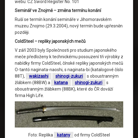
webu: CZ Sword Register No. 101
Seminář ve Znojmě – změna termínu konání
Ruší se termín konání semináře v Jihomoravském
muzeu Znojmo (29.3.2004), nový termín bude upřesněn
později.
ColdSteel – repliky japonských mečů
V září 2003 byly Společnosti pro studium japonského
meče předloženy k technickému posouzení tři výrobky z
nabídky firmy ColdSteel, čínské repliky japonských mečů
O-tantó naginata-naoshi, s naginata-bi (katalogové číslo
88T),
wakizashi
shinogi-zukuri
s oboustranným
žlábkem (88BW) a
katana
shinogi-zukuri
s
oboustranným žlábkem (88BK), které do ČR dováží
firma High Life.
Foto: Replika
katany
od firmy ColdSteel