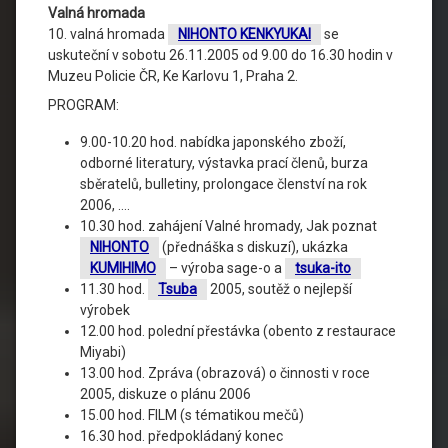
Valná hromada
10. valná hromada
NIHONTO KENKYUKAI
se
uskuteční v sobotu 26.11.2005 od 9.00 do 16.30 hodin v
Muzeu Policie ČR, Ke Karlovu 1, Praha 2.
PROGRAM:
9.00-10.20 hod. nabídka japonského zboží,
odborné literatury, výstavka prací členů, burza
sběratelů, bulletiny, prolongace členství na rok
2006, ….
10.30 hod. zahájení Valné hromady, Jak poznat
NIHONTO
(přednáška s diskuzí), ukázka
KUMIHIMO
– výroba sage-o a
tsuka-ito
11.30 hod.
Tsuba
2005, soutěž o nejlepší
výrobek
12.00 hod. polední přestávka (obento z restaurace
Miyabi)
13.00 hod. Zpráva (obrazová) o činnosti v roce
2005, diskuze o plánu 2006
15.00 hod. FILM (s tématikou mečů)
16.30 hod. předpokládaný konec