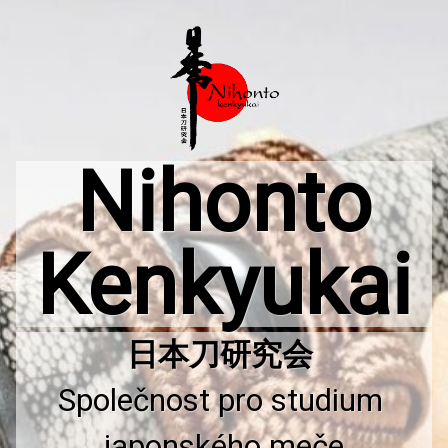
Přejít
k
obsahu
webu
Nihonto
Kenkyukai
Společnost pro studium 
japonského meče