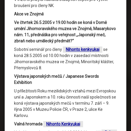
broušení pro členy NK.
Akce ve Znojmě
Ve čtvrtek 26.5.2005 v 19.00 hodin se koná v Domě
umění Jihomoravského muzea ve Znojmě, Masarykovo
nám. 11, přednáška pro veřejnost „Japonský meč,
zbraň nebo umělecký předmět?“
Sobotní seminář pro členy
Nihonto kenkyukai
se
koná 28.5.2005 od 10.00 hodin v zasedací místnosti
Jihomoravského muzea ve Znojmě, Minoritský klášter,
Přemyslovců 8.
Výstava japonských mečů / Japanese Swords
Exhibition
U příležitosti Roku mezilidských vztahů mezi Evropskou
unií a Japonskem a 10. roku činnosti naší společnosti se
koná výstava japonských mečů v termínu 7. září – 9.
října 2005 v Muzeu Policie ČR, v Praze 2, ulice Ke
Karlovu.
Valná hromada
Nihonto Kenkyukai