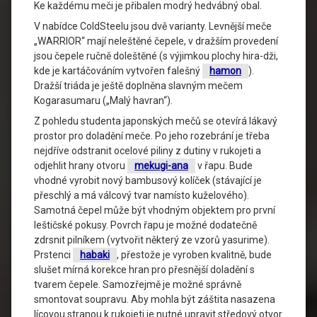
Ke každému meči je přibalen modrý hedvábný obal.
V nabídce ColdSteelu jsou dvě varianty. Levnější meče
„WARRIOR“ mají neleštěné čepele, v dražším provedení
jsou čepele ručně doleštěné (s výjimkou plochy hira-dži,
kde je kartáčováním vytvořen falešný
hamon
).
Dražší triáda je ještě doplněna slavným mečem
Kogarasumaru („Malý havran“).
Z pohledu studenta japonských mečů se otevírá lákavý
prostor pro doladění meče. Po jeho rozebrání je třeba
nejdříve odstranit ocelové piliny z dutiny v rukojeti a
odjehlit hrany otvoru
mekugi-ana
v řapu. Bude
vhodné vyrobit nový bambusový kolíček (stávající je
přeschlý a má válcový tvar namísto kuželového).
Samotná čepel může být vhodným objektem pro první
leštičské pokusy. Povrch řapu je možné dodatečně
zdrsnit pilníkem (vytvořit některý ze vzorů yasurime).
Prstenci
habaki
, přestože je vyroben kvalitně, bude
slušet mírná korekce hran pro přesnější doladění s
tvarem čepele. Samozřejmě je možné správně
smontovat soupravu. Aby mohla být záštita nasazena
lícovou stranou k rukojeti je nutné upravit středový otvor