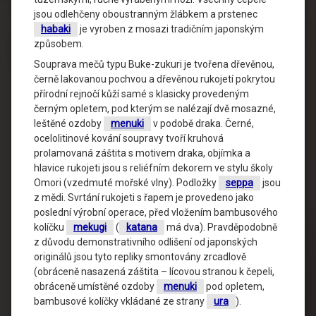
jsou odlehčeny oboustranným žlábkem a prstenec
habaki
je vyroben z mosazi tradičním japonským
způsobem.
Souprava mečů typu Buke-zukuri je tvořena dřevěnou,
černě lakovanou pochvou a dřevěnou rukojetí pokrytou
přírodní rejnočí kůží samé s klasicky provedeným
černým opletem, pod kterým se nalézají dvě mosazné,
leštěné ozdoby
menuki
v podobě draka. Černé,
ocelolitinové kování soupravy tvoří kruhová
prolamovaná záštita s motivem draka, objímka a
hlavice rukojeti jsou s reliéfním dekorem ve stylu školy
Omori (vzedmuté mořské vlny). Podložky
seppa
jsou
z mědi. Svrtání rukojeti s řapem je provedeno jako
poslední výrobní operace, před vložením bambusového
kolíčku
mekugi
(
katana
má dva). Pravděpodobně
z důvodu demonstrativního odlišení od japonských
originálů jsou tyto repliky smontovány zrcadlově
(obráceně nasazená záštita – lícovou stranou k čepeli,
obráceně umístěné ozdoby
menuki
pod opletem,
bambusové kolíčky vkládané ze strany
ura
).