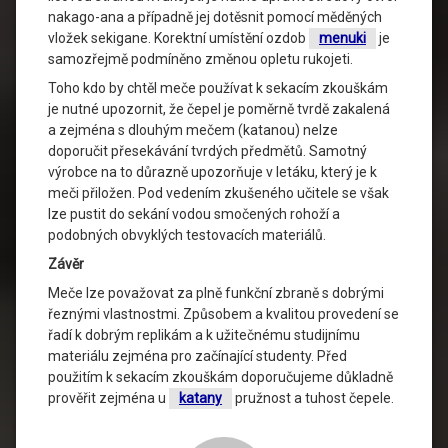
nakago-ana a případně jej dotěsnit pomocí měděných
vložek sekigane. Korektní umístění ozdob
menuki
je
samozřejmě podmíněno změnou opletu rukojeti.
Toho kdo by chtěl meče používat k sekacím zkouškám
je nutné upozornit, že čepel je poměrně tvrdě zakalená
a zejména s dlouhým mečem (katanou) nelze
doporučit přesekávání tvrdých předmětů. Samotný
výrobce na to důrazně upozorňuje v letáku, který je k
meči přiložen. Pod vedením zkušeného učitele se však
lze pustit do sekání vodou smočených rohoží a
podobných obvyklých testovacích materiálů.
Závěr
Meče lze považovat za plně funkční zbraně s dobrými
řeznými vlastnostmi. Způsobem a kvalitou provedení se
řadí k dobrým replikám a k užitečnému studijnímu
materiálu zejména pro začínající studenty. Před
použitím k sekacím zkouškám doporučujeme důkladně
prověřit zejména u
katany
pružnost a tuhost čepele.