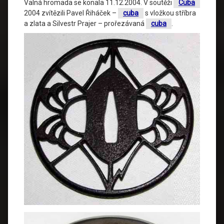
Valná hromada se konala 11.12.2004. V soutěži
Cuba
2004 zvítězili Pavel Řiháček –
cuba
s vložkou stříbra
a zlata a Silvestr Prajer – prořezávaná
cuba
.