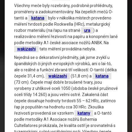
Všechny meče byly rozebrány, podrobně prohlédnuty,
proměřeny a zadokumentovány. Na čepelích mečů O-
tantó a
katana
bylo v několika místech provedeno
měření tvrdosti podle Rockwella (HRc), metalurgický
rozbor materiálu (na řapu na straně
ura
) a
realizováno měření řezivosti na papíru a konopném laně
podle metodiky A1 české asociace nožířů ANBK. Na
wakizashi
tato měření prováděna nebyla.
Nejedná se o dekorativní předměty, jak jsme zvyklí u
španělských či jiných evropských výrobků, ani o Iai-tó,
ale o reálné a funkční zbraně tří velikostí: O-tantó (délka
čepele 31,4 cm),
wakizashi
(51,8 cm) a
katana
(73 cm). Čepele mají dobře broušené tvary, jsou
vyrobeny z uhlíkové oceli 1050 (obdoba české pružinové
oceli třídy 14 260) a jsou velmi ostré. Zakalená část
čepele dosahuje hodnoty tvrdosti 55 – 62 HRc, zatímco
řap je popuštěn na hodnotu cca 30 HRc. Zkouška
řezivosti provedená se vzorkem
katany
a O-tantó
podle metodiky A1 Asociace nožířů Bohemia
Cultellatores prokázala, že kvalita ostří je srovnatelná s
tuzemskými, ručně vyráběnými noži. Všechny čepele