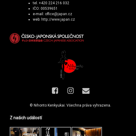
tel. +420 224 216 032
IČO: 00539651
e-mail:
office@japan.cz
web:
http://www.japan.cz
Facebook
Instagram
E-mail
© Nihonto Kenkyukai. Všechna práva vyhrazena.
Z našich událostí