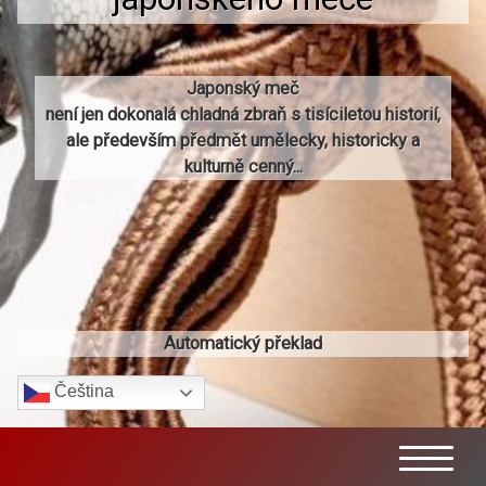
Japonský meč
není jen dokonalá chladná zbraň s tisíciletou historií,
ale především předmět umělecky, historicky a
kulturně cenný...
Automatický překlad
Čeština‎