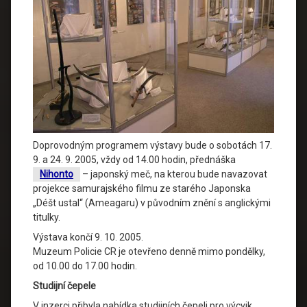
Doprovodným programem výstavy bude o sobotách 17.
9. a 24. 9. 2005, vždy od 14.00 hodin, přednáška
Nihonto
– japonský meč, na kterou bude navazovat
projekce samurajského filmu ze starého Japonska
„Déšt ustal“ (Ameagaru) v původním znění s anglickými
titulky.
Výstava končí 9. 10. 2005.
Muzeum Policie CR je otevřeno denně mimo pondělky,
od 10.00 do 17.00 hodin.
Studijní čepele
V inzerci přibyla nabídka studijních čepeli pro výcvik