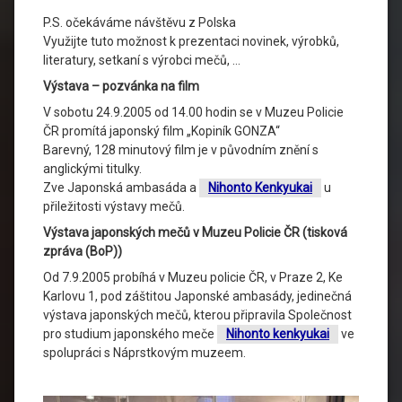
P.S. očekáváme návštěvu z Polska
Využijte tuto možnost k prezentaci novinek, výrobků,
literatury, setkaní s výrobci mečů, …
Výstava – pozvánka na film
V sobotu 24.9.2005 od 14.00 hodin se v Muzeu Policie
ČR promítá japonský film „Kopiník GONZA“
Barevný, 128 minutový film je v původním znění s
anglickými titulky.
Zve Japonská ambasáda a
Nihonto Kenkyukai
u
přiležitosti výstavy mečů.
Výstava japonských mečů v Muzeu Policie ČR (tisková
zpráva (BoP))
Od 7.9.2005 probíhá v Muzeu policie ČR, v Praze 2, Ke
Karlovu 1, pod záštitou Japonské ambasády, jedinečná
výstava japonských mečů, kterou připravila Společnost
pro studium japonského meče
Nihonto kenkyukai
ve
spolupráci s Náprstkovým muzeem.