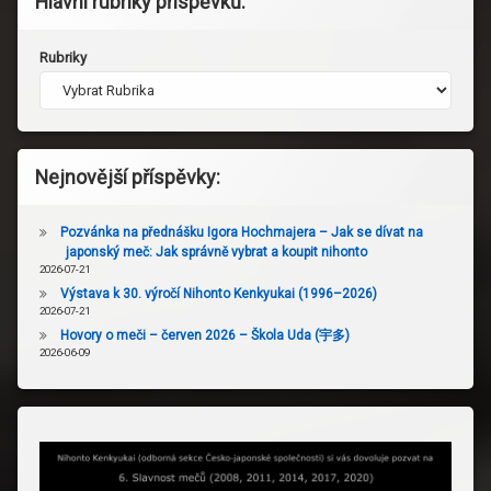
Hlavní rubriky příspěvků:
Rubriky
Nejnovější příspěvky:
Pozvánka na přednášku Igora Hochmajera – Jak se dívat na
japonský meč: Jak správně vybrat a koupit nihonto
2026-07-21
Výstava k 30. výročí Nihonto Kenkyukai (1996–2026)
2026-07-21
Hovory o meči – červen 2026 – Škola Uda (宇多)
2026-06-09