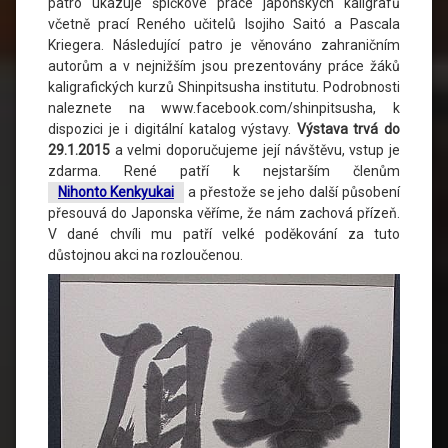
patro ukazuje špičkové práce japonských kaligrafů
včetně prací Reného učitelů Isojiho Saitó a Pascala
Kriegera. Následující patro je věnováno zahraničním
autorům a v nejnižším jsou prezentovány práce žáků
kaligrafických kurzů Shinpitsusha institutu. Podrobnosti
naleznete na www.facebook.com/shinpitsusha, k
dispozici je i digitální katalog výstavy.
Výstava trvá do
29.1.2015
a velmi doporučujeme její návštěvu, vstup je
zdarma. René patří k nejstarším členům
Nihonto Kenkyukai
a přestože se jeho další působení
přesouvá do Japonska věříme, že nám zachová přízeň.
V dané chvíli mu patří velké poděkování za tuto
důstojnou akci na rozloučenou.