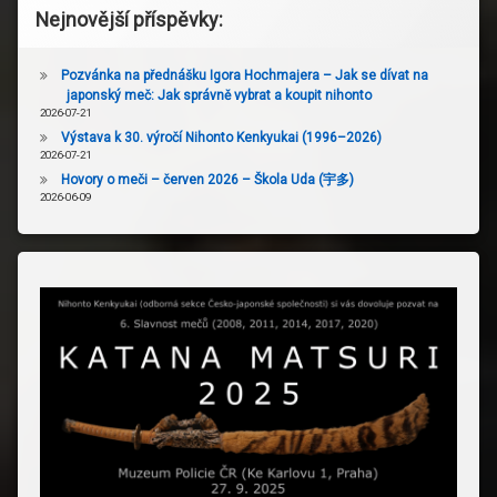
Nejnovější příspěvky:
Pozvánka na přednášku Igora Hochmajera – Jak se dívat na
japonský meč: Jak správně vybrat a koupit nihonto
2026-07-21
Výstava k 30. výročí Nihonto Kenkyukai (1996–2026)
2026-07-21
Hovory o meči – červen 2026 – Škola Uda (宇多)
2026-06-09