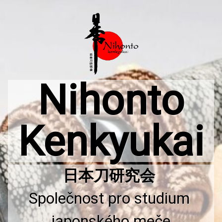
Přejít
k
obsahu
webu
Nihonto
Kenkyukai
Společnost pro studium 
japonského meče