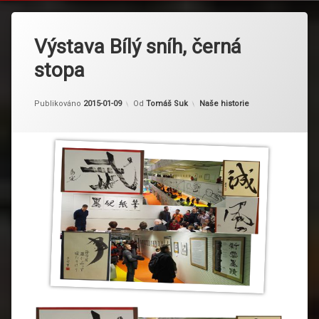
Výstava Bílý sníh, černá
stopa
Kategorie:
Publikováno
2015-01-09
Od
Tomáš Suk
Naše historie