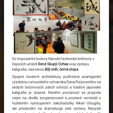
Do impozantní budovy Národní technické knihovny v
Dejvicích umístil
René Skupý-Ochiai
svoji výstavu
kaligrafie, nazvanou
Bílý sníh, černá stopa
.
Spojení moderní architektury, podtržené avantgardní
výzdobou rumunského výtvarníka Dana Perjovschiho na
šedých betonových zdech ochozů a tradiční japonské
kaligrafie je úžasné. Reného preciznost se projevila
nejen na skvěle zorganizované a poutavé vernisáži s
hudebním vystoupením šakuhačistky Hikari Utsugita,
ale především na dramaturgii celé výstavy. Nejvyšší