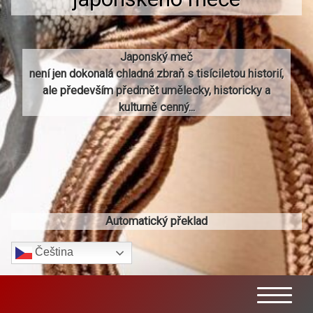
Japonský meč
není jen dokonalá chladná zbraň s tisíciletou historií,
ale především předmět umělecky, historicky a
kulturně cenný...
Automatický překlad
Čeština‎