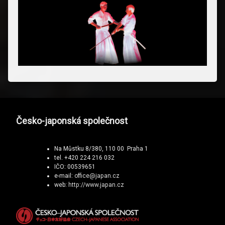
Česko-japonská společnost
Na Můstku 8/380, 110 00 Praha 1
tel. +420 224 216 032
IČO: 00539651
e-mail:
office@japan.cz
web:
http://www.japan.cz