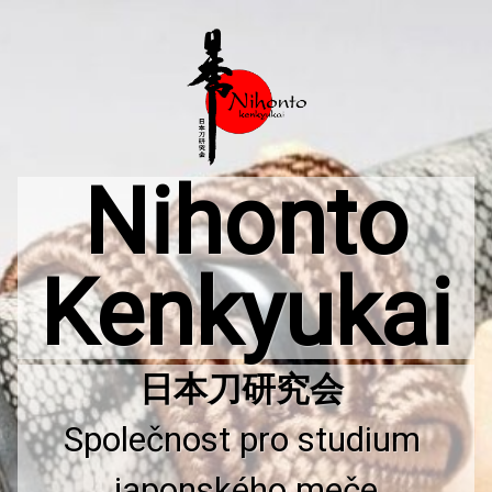
Přejít
k
obsahu
webu
Nihonto
Kenkyukai
Společnost pro studium 
japonského meče