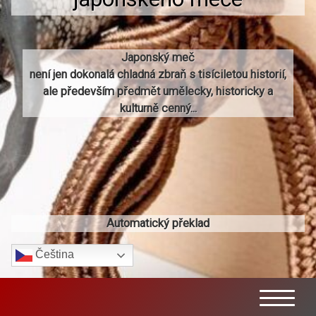
Japonský meč
není jen dokonalá chladná zbraň s tisíciletou historií,
ale především předmět umělecky, historicky a
kulturně cenný...
Automatický překlad
Čeština‎