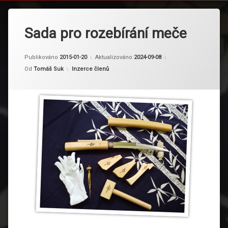
Sada pro rozebírání meče
Publikováno
2015-01-20
Aktualizováno
2024-09-08
Kategorie:
Od
Tomáš Suk
Inzerce členů