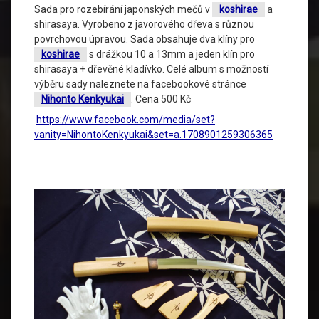
Sada pro rozebírání japonských mečů v
koshirae
a
shirasaya. Vyrobeno z javorového dřeva s různou
povrchovou úpravou. Sada obsahuje dva klíny pro
koshirae
s drážkou 10 a 13mm a jeden klín pro
shirasaya + dřevěné kladívko. Celé album s možností
výběru sady naleznete na facebookové stránce
Nihonto Kenkyukai
. Cena 500 Kč
https://www.facebook.com/media/set?
vanity=NihontoKenkyukai&set=a.1708901259306365