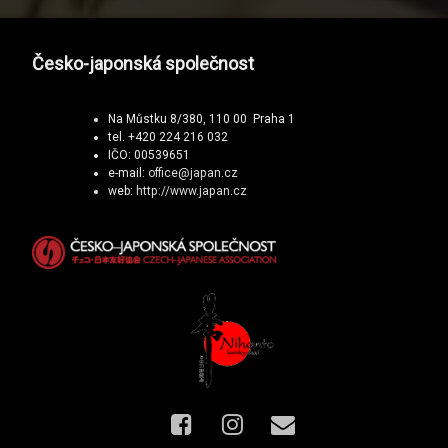
Česko-japonská společnost
Na Můstku 8/380, 110 00 Praha 1
tel. +420 224 216 032
IČO: 00539651
e-mail:
office@japan.cz
web:
http://www.japan.cz
Facebook
Instagram
E-mail