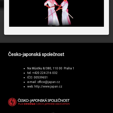
Česko-japonská společnost
Na Můstku 8/380, 110 00 Praha 1
tel. +420 224 216 032
IČO: 00539651
e-mail:
office@japan.cz
web:
http://www.japan.cz