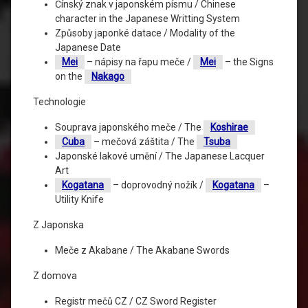
Čínský znak v japonském písmu / Chinese
character in the Japanese Writting System
Způsoby japonké datace / Modality of the
Japanese Date
Mei
– nápisy na řapu meče /
Mei
– the Signs
on the
Nakago
Technologie
Souprava japonského meče / The
Koshirae
Cuba
– mečová záštita / The
Tsuba
Japonské lakové umění / The Japanese Lacquer
Art
Kogatana
– doprovodný nožík /
Kogatana
–
Utility Knife
Z Japonska
Meče z Akabane / The Akabane Swords
Z domova
Registr mečů CZ / CZ Sword Register