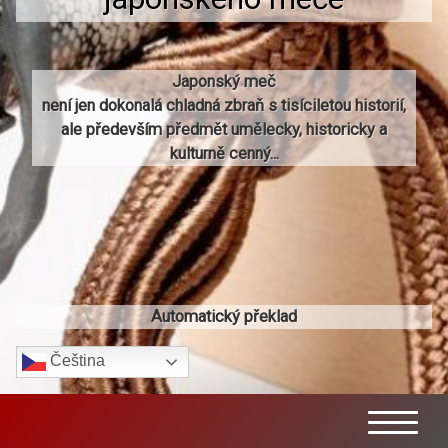
Japonský meč
není jen dokonalá chladná zbraň s tisíciletou historií,
ale především předmět umělecky, historicky a
kulturně cenný...
Automatický překlad
Čeština‎