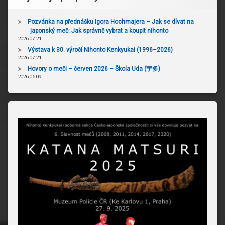
Pozvánka na přednášku Igora Hochmajera – Jak se dívat na
japonský meč: Jak správně vybrat a koupit nihonto
2026-07-21
Výstava k 30. výročí Nihonto Kenkyukai (1996–2026)
2026-07-21
Hovory o meči – červen 2026 – Škola Uda (宇多)
2026-06-09