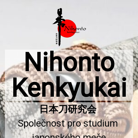
Přejít
k
obsahu
webu
Nihonto
Kenkyukai
Společnost pro studium 
japonského meče