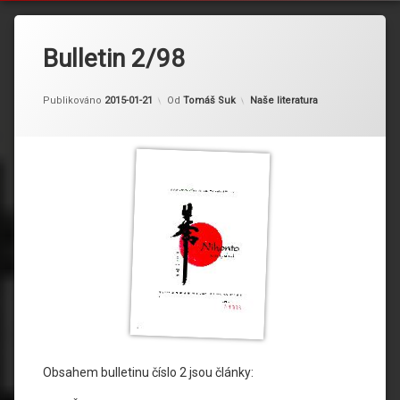
Bulletin 2/98
Kategorie:
Publikováno
2015-01-21
Od
Tomáš Suk
Naše literatura
Obsahem bulletinu číslo 2 jsou články: