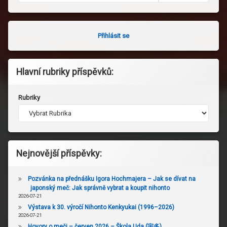
Přihlásit se
Hlavní rubriky příspěvků:
Rubriky
Nejnovější příspěvky:
Pozvánka na přednášku Igora Hochmajera – Jak se dívat na
japonský meč: Jak správně vybrat a koupit nihonto
2026-07-21
Výstava k 30. výročí Nihonto Kenkyukai (1996–2026)
2026-07-21
Hovory o meči – červen 2026 – Škola Uda (宇多)