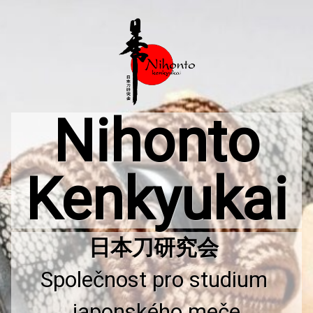
Přejít
k
obsahu
webu
Nihonto
Kenkyukai
Společnost pro studium 
japonského meče