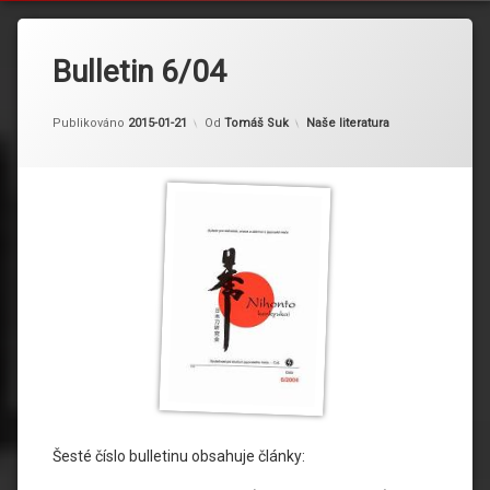
Bulletin 6/04
Kategorie:
Publikováno
2015-01-21
Od
Tomáš Suk
Naše literatura
Šesté číslo bulletinu obsahuje články: