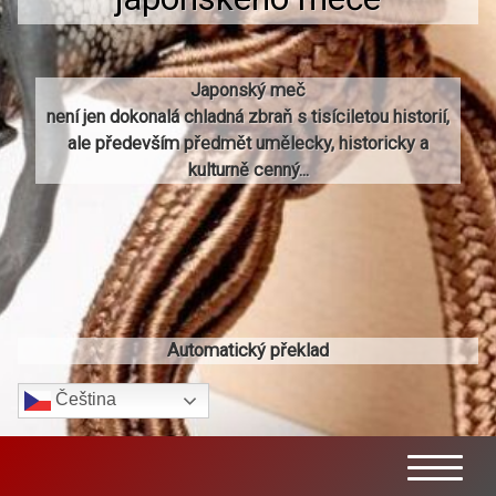
Japonský meč
není jen dokonalá chladná zbraň s tisíciletou historií,
ale především předmět umělecky, historicky a
kulturně cenný...
Automatický překlad
Čeština‎