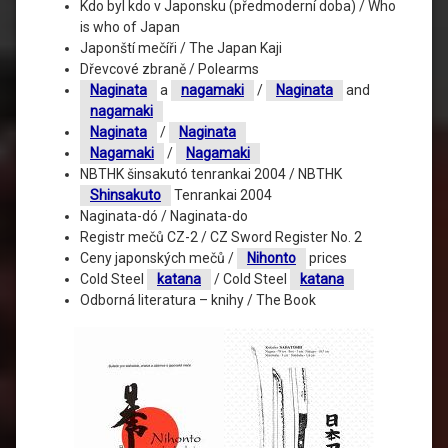
Kdo byl kdo v Japonsku (předmoderní doba) / Who
is who of Japan
Japonští mečíři / The Japan Kaji
Dřevcové zbraně / Polearms
Naginata
a
nagamaki
/
Naginata
and
nagamaki
Naginata
/
Naginata
Nagamaki
/
Nagamaki
NBTHK šinsakutó tenrankai 2004 / NBTHK
Shinsakuto
Tenrankai 2004
Naginata-dó / Naginata-do
Registr mečů CZ-2 / CZ Sword Register No. 2
Ceny japonských mečů /
Nihonto
prices
Cold Steel
katana
/ Cold Steel
katana
Odborná literatura – knihy / The Book