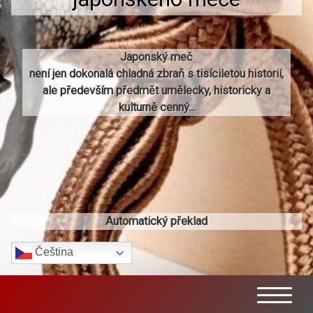
Japonský meč
není jen dokonalá chladná zbraň s tisíciletou historií,
ale především předmět umělecky, historicky a
kulturně cenný...
Automatický překlad
Čeština‎