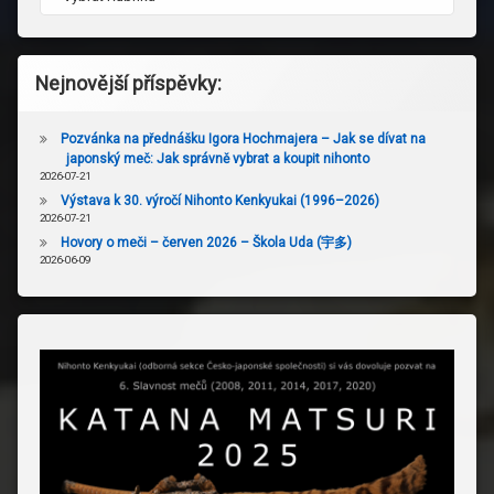
Nejnovější příspěvky:
Pozvánka na přednášku Igora Hochmajera – Jak se dívat na
japonský meč: Jak správně vybrat a koupit nihonto
2026-07-21
Výstava k 30. výročí Nihonto Kenkyukai (1996–2026)
2026-07-21
Hovory o meči – červen 2026 – Škola Uda (宇多)
2026-06-09