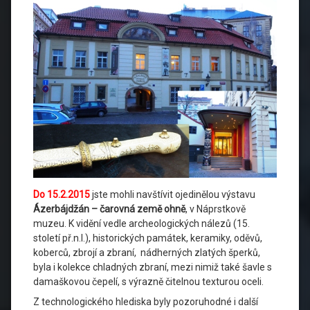
Do 15.2.2015
jste mohli navštívit ojedinělou výstavu
Ázerbájdžán – čarovná země ohně
, v Náprstkově
muzeu. K vidění vedle archeologických nálezů (15.
století př.n.l.), historických památek, keramiky, oděvů,
koberců, zbrojí a zbraní, nádherných zlatých šperků,
byla i kolekce chladných zbraní, mezi nimiž také šavle s
damaškovou čepelí, s výrazně čitelnou texturou oceli.
Z technologického hlediska byly pozoruhodné i další