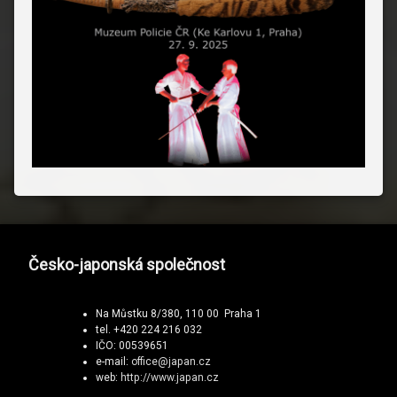
Česko-japonská společnost
Na Můstku 8/380, 110 00 Praha 1
tel. +420 224 216 032
IČO: 00539651
e-mail:
office@japan.cz
web:
http://www.japan.cz