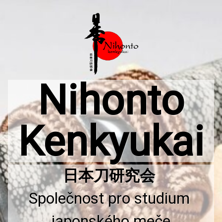
Přejít
k
obsahu
webu
Nihonto
Kenkyukai
Společnost pro studium 
japonského meče