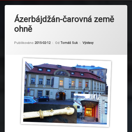
Ázerbájdžán-čarovná země
ohně
Kategorie:
Publikováno
2015-02-12
Od
Tomáš Suk
Výstavy