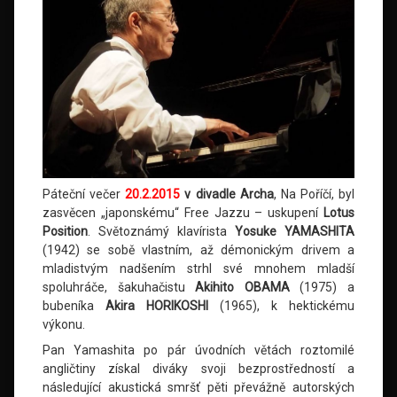
Páteční večer
20.2.2015
v divadle Archa
, Na Poříčí, byl
zasvěcen „japonskému“ Free Jazzu – uskupení
Lotus
Position
. Světoznámý klavírista
Yosuke YAMASHITA
(1942) se sobě vlastním, až démonickým drivem a
mladistvým nadšením strhl své mnohem mladší
spoluhráče, šakuhačistu
Akihito OBAMA
(1975) a
bubeníka
Akira HORIKOSHI
(1965), k hektickému
výkonu.
Pan Yamashita po pár úvodních větách roztomilé
angličtiny získal diváky svoji bezprostředností a
následující akustická smršť pěti převážně autorských