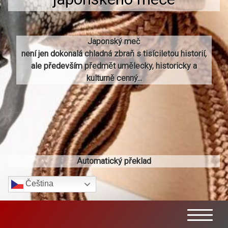
Japonský meč
není jen dokonalá chladná zbraň s tisíciletou historií,
ale především předmět umělecky, historicky a
kulturně cenný...
Automatický překlad
Čeština‎