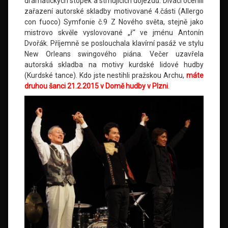
dramatických stopek a strhujících dojezdů. Diváci ocenili
zařazení autorské skladby motivované 4.části (Allergo
con fuoco) Symfonie č.9 Z Nového světa, stejně jako
mistrovo skvěle vyslovované „ř“ ve jménu Antonín
Dvořák. Příjemně se poslouchala klavírní pasáž ve stylu
New Orleans swingového piána. Večer uzavřela
autorská skladba na motivy kurdské lidové hudby
(Kurdské tance). Kdo jste nestihli pražskou Archu,
máte
druhou šanci 21.2.2015 v Domě hudby v Plzni
.