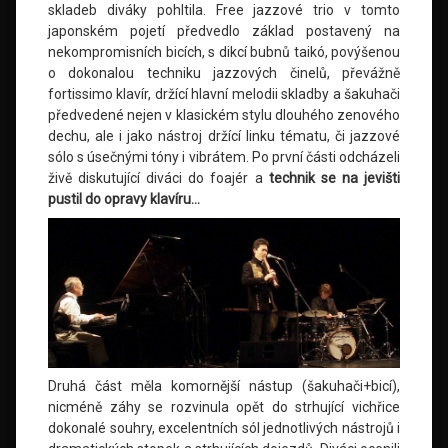
skladeb diváky pohltila. Free jazzové trio v tomto
japonském pojetí předvedlo základ postavený na
nekompromisních bicích, s dikcí bubnů taikó, povýšenou
o dokonalou techniku jazzových činelů, převážně
fortissimo klavír, držící hlavní melodii skladby a šakuhači
předvedené nejen v klasickém stylu dlouhého zenového
dechu, ale i jako nástroj držící linku tématu, či jazzové
sólo s úsečnými tóny i vibrátem. Po první části odcházeli
živě diskutující diváci do foajér a
technik se na jevišti
pustil do opravy klavíru…
Druhá část měla komornější nástup (šakuhači+bicí),
nicméně záhy se rozvinula opět do strhující vichřice
dokonalé souhry, excelentních sól jednotlivých nástrojů i