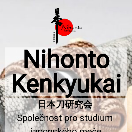
Přejít
k
obsahu
webu
Nihonto
Kenkyukai
Společnost pro studium 
japonského meče