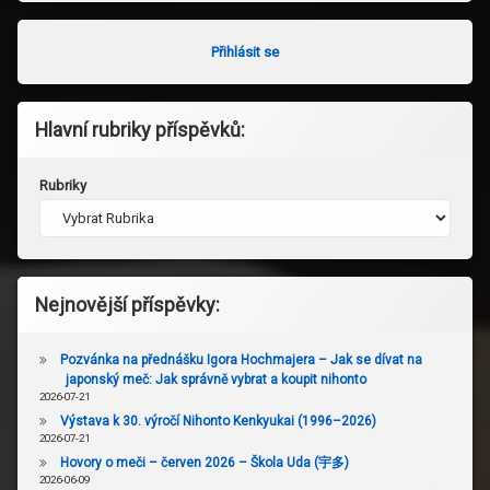
Přihlásit se
Hlavní rubriky příspěvků:
Rubriky
Nejnovější příspěvky:
Pozvánka na přednášku Igora Hochmajera – Jak se dívat na
japonský meč: Jak správně vybrat a koupit nihonto
2026-07-21
Výstava k 30. výročí Nihonto Kenkyukai (1996–2026)
2026-07-21
Hovory o meči – červen 2026 – Škola Uda (宇多)
2026-06-09