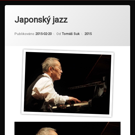
Japonský jazz
Kategorie:
Publikováno
2015-02-20
Od
Tomáš Suk
2015