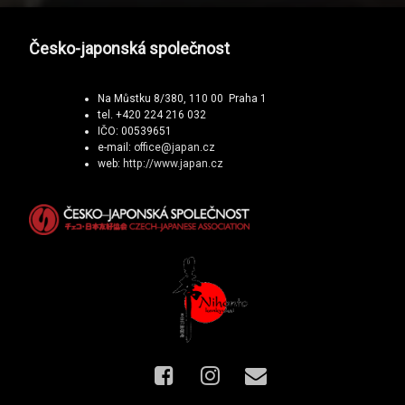
Česko-japonská společnost
Na Můstku 8/380, 110 00 Praha 1
tel. +420 224 216 032
IČO: 00539651
e-mail:
office@japan.cz
web:
http://www.japan.cz
Facebook
Instagram
E-mail