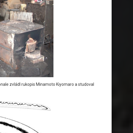
onale zvládl rukopis Minamoto Kiyomaro a studoval