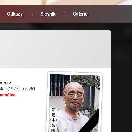
Odkazy
Slovník
Galerie
jeden z
okai (1977), pan
SO
 památce
.