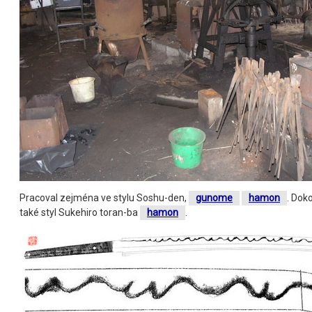
Pracoval zejména ve stylu Soshu-den,
gunome
hamon
. Dok
také styl Sukehiro toran-ba
hamon
.