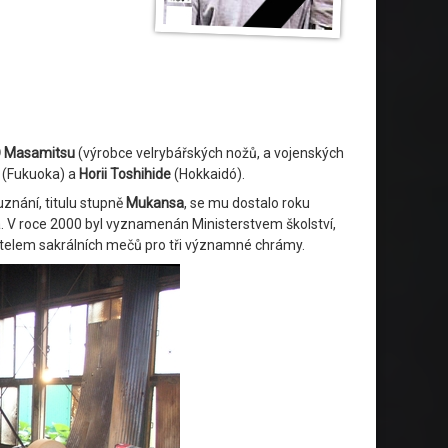
 Masamitsu
(výrobce velrybářských nožů, a vojenských
(Fukuoka) a
Horii Toshihide
(Hokkaidó).
znání, titulu stupně
Mukansa
, se mu dostalo roku
. V roce 2000 byl vyznamenán Ministerstvem školství,
avatelem sakrálních mečů pro tři významné chrámy.