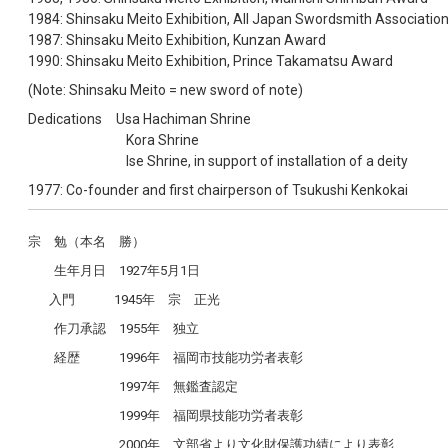
1984: Shinsaku Meito Exhibition, All Japan Swordsmith Associati
1987: Shinsaku Meito Exhibition, Kunzan Award
1990: Shinsaku Meito Exhibition, Prince Takamatsu Award
(Note: Shinsaku Meito = new sword of note)
Dedications Usa Hachiman Shrine
Kora Shrine
Ise Shrine, in support of installation of a deity
1977: Co-founder and first chairperson of Tsukushi Kenkokai
宗 勉（本名 勝）
生年月日
1927
年
5
月
1
日
入門
1945
年 宗 正光
作刀承認
1955
年 独立
経歴
1996
年 福岡市技能功労者表彰
1997
年 無鑑査認定
1999
年 福岡県技能功労者表彰
2000
年 文部省より文化財保護功績により表彰