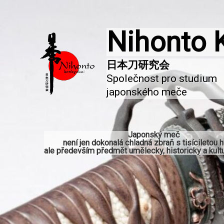
Nihonto 
Společnost pro studium 
japonského meče
Japonský meč
není jen dokonalá chladná zbraň s tisíciletou hi
ale především předmět umělecky, historicky a kultu