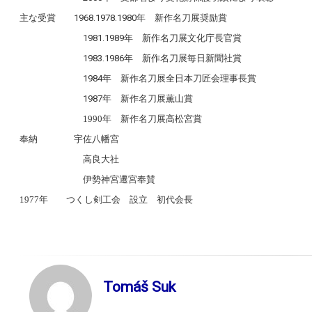
主な受賞
1968.1978.1980
年 新作名刀展奨励賞
1981.1989
年 新作名刀展文化庁長官賞
1983.1986
年 新作名刀展毎日新聞社賞
1984
年 新作名刀展全日本刀匠会理事長賞
1987
年 新作名刀展薫山賞
1990
年 新作名刀展高松宮賞
奉納 宇佐八幡宮
高良大社
伊勢神宮遷宮奉賛
1977
年 つくし剣工会 設立 初代会長
Tomáš Suk