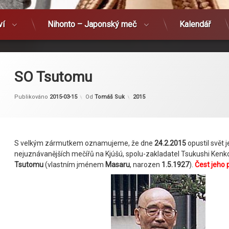
ví
Nihonto – Japonský meč
Kalendář
SO Tsutomu
Kategorie:
Publikováno
2015-03-15
Od
Tomáš Suk
2015
S velkým zármutkem oznamujeme, že dne
24.2.2015
opustil svět 
nejuznávanějších mečířů na Kjúšú, spolu-zakladatel Tsukushi Kenk
Tsutomu
(vlastním jménem
Masaru
, narozen
1.5.1927
).
Čest jeho