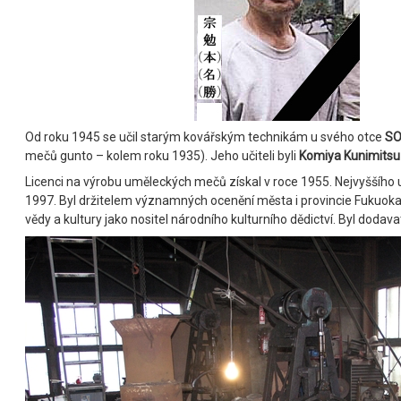
Od roku 1945 se učil starým kovářským technikám u svého otce
SO
mečů gunto – kolem roku 1935). Jeho učiteli byli
Komiya Kunimitsu
Licenci na výrobu uměleckých mečů získal v roce 1955. Nejvyššího u
1997. Byl držitelem významných ocenění města i provincie Fukuoka
vědy a kultury jako nositel národního kulturního dědictví. Byl dod