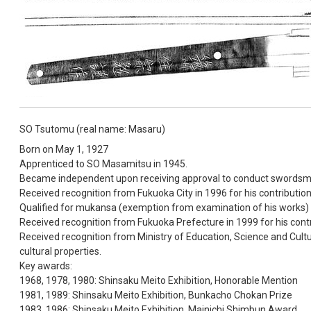
SO Tsutomu (real name: Masaru)
Born on May 1, 1927
Apprenticed to SO Masamitsu in 1945.
Became independent upon receiving approval to conduct swordsmi
Received recognition from Fukuoka City in 1996 for his contributio
Qualified for mukansa (exemption from examination of his works) 
Received recognition from Fukuoka Prefecture in 1999 for his cont
Received recognition from Ministry of Education, Science and Cultur
cultural properties.
Key awards:
1968, 1978, 1980: Shinsaku Meito Exhibition, Honorable Mention
1981, 1989: Shinsaku Meito Exhibition, Bunkacho Chokan Prize
1983, 1986: Shinsaku Meito Exhibition, Mainichi Shimbun Award