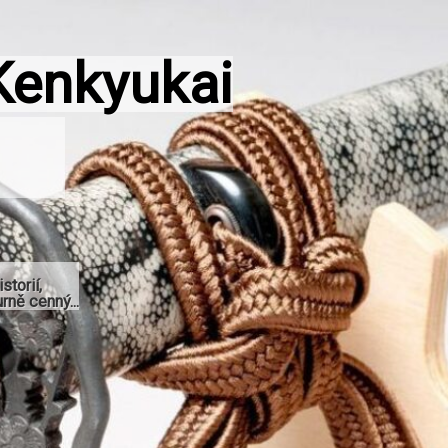
Kenkyukai
storií,
rně cenný...