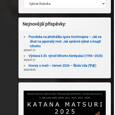
Nejnovější příspěvky:
Pozvánka na přednášku Igora Hochmajera – Jak se
dívat na japonský meč: Jak správně vybrat a koupit
nihonto
2026-07-21
Výstava k 30. výročí Nihonto Kenkyukai (1996–2026)
2026-07-21
Hovory o meči – červen 2026 – Škola Uda (宇多)
2026-06-09