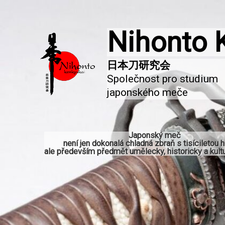
Nihonto 
Společnost pro studium 
japonského meče
Japonský meč
není jen dokonalá chladná zbraň s tisíciletou hi
ale především předmět umělecky, historicky a kultu