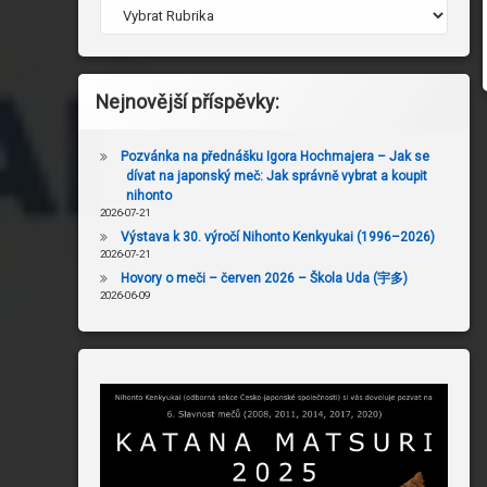
Nejnovější příspěvky:
Pozvánka na přednášku Igora Hochmajera – Jak se
dívat na japonský meč: Jak správně vybrat a koupit
nihonto
2026-07-21
Výstava k 30. výročí Nihonto Kenkyukai (1996–2026)
2026-07-21
Hovory o meči – červen 2026 – Škola Uda (宇多)
2026-06-09