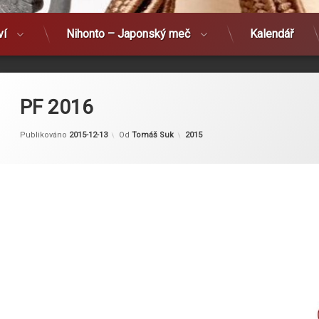
ví
Nihonto – Japonský meč
Kalendář
PF 2016
Kategorie:
Publikováno
2015-12-13
Od
Tomáš Suk
2015