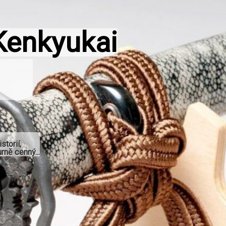
Kenkyukai
storií,
rně cenný...