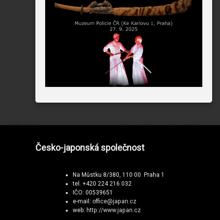
Česko-japonská společnost
Na Můstku 8/380, 110 00 Praha 1
tel. +420 224 216 032
IČO: 00539651
e-mail:
office@japan.cz
web:
http://www.japan.cz