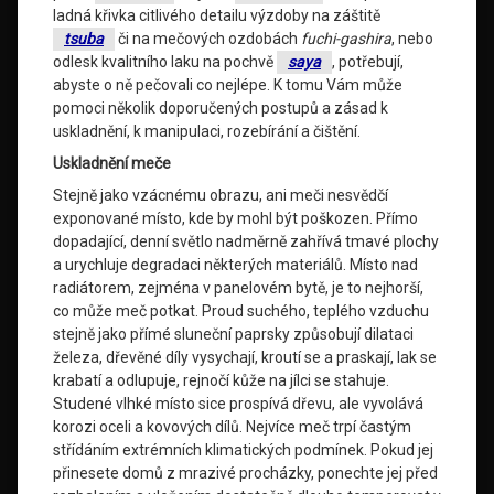
ladná křivka citlivého detailu výzdoby na záštitě
tsuba
či na mečových ozdobách
fuchi-gashira
, nebo
odlesk kvalitního laku na pochvě
saya
, potřebují,
abyste o ně pečovali co nejlépe. K tomu Vám může
pomoci několik doporučených postupů a zásad k
uskladnění, k manipulaci, rozebírání a čištění.
Uskladnění meče
Stejně jako vzácnému obrazu, ani meči nesvědčí
exponované místo, kde by mohl být poškozen. Přímo
dopadající, denní světlo nadměrně zahřívá tmavé plochy
a urychluje degradaci některých materiálů. Místo nad
radiátorem, zejména v panelovém bytě, je to nejhorší,
co může meč potkat. Proud suchého, teplého vzduchu
stejně jako přímé sluneční paprsky způsobují dilataci
železa, dřevěné díly vysychají, kroutí se a praskají, lak se
krabatí a odlupuje, rejnočí kůže na jílci se stahuje.
Studené vlhké místo sice prospívá dřevu, ale vyvolává
korozi oceli a kovových dílů. Nejvíce meč trpí častým
střídáním extrémních klimatických podmínek. Pokud jej
přinesete domů z mrazivé procházky, ponechte jej před