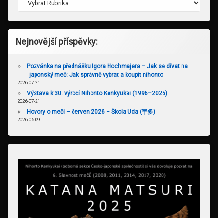
Nejnovější příspěvky:
Pozvánka na přednášku Igora Hochmajera – Jak se dívat na
japonský meč: Jak správně vybrat a koupit nihonto
2026-07-21
Výstava k 30. výročí Nihonto Kenkyukai (1996–2026)
2026-07-21
Hovory o meči – červen 2026 – Škola Uda (宇多)
2026-06-09