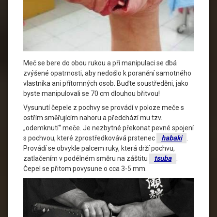
Meč se bere do obou rukou a při manipulaci se dbá
zvýšené opatrnosti, aby nedošlo k poranění samotného
vlastníka ani přítomných osob. Buďte soustředěni, jako
byste manipulovali se 70 cm dlouhou břitvou!
Vysunutí čepele z pochvy se provádí v poloze meče s
ostřím směřujícím nahoru a předchází mu tzv.
„odemknutí“ meče. Je nezbytné překonat pevné spojení
s pochvou, které zprostředkovává prstenec
habaki
.
Provádí se obvykle palcem ruky, která drží pochvu,
zatlačením v podélném směru na záštitu
tsuba
.
Čepel se přitom povysune o cca 3-5 mm.