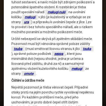
tuhost sestavení, a navíc může být zdrojem poškození a
potenciálně špatného složení. K rozebírání je třeba
použít speciální nářadí
mekugi-nuki
na uvolnění
kolíčku
mekugi
v jílci (je kuželovitý a vytlačuje se ze
strany
ura
) a přípravku k uvolnění čepele z jílce. Lze
to provést i bez tohoto speciálního nářadí, ale s rizikem
možného poranění a možného poškození meče.
Určité nebezpečí se skrývá při zpětném skládání meče.
Pozornost musí být věnována správné poloze záštity
tsuba
(musí směřovat lícovou stranou k jílci
tsuka
), správné poloze podložek
seppa
, které jsou
minimálně dvě (nejsou shodné, jedna je určena a
lícovaná před záštitu, druhá za ní) a samozřejmě
zpětnému vložení kuželovitého kolíčku
mekugi
ze
strany
omote
.
Čištění a údržba meče
Největší pozornost je třeba věnovat čepeli. Případné
otisky prstů na jejím povrchu rychle vyvolávají nepěknou
korozi. Po každém prohlížení meče, před jeho
uschováním, je proto dobré čepel otřít čistým