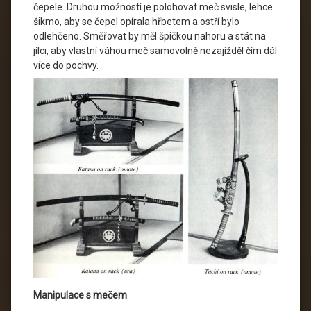
čepele. Druhou možností je polohovat meč svisle, lehce
šikmo, aby se čepel opírala hřbetem a ostří bylo
odlehčeno. Směřovat by měl špičkou nahoru a stát na
jílci, aby vlastní váhou meč samovolně nezajížděl čím dál
více do pochvy.
Manipulace s mečem