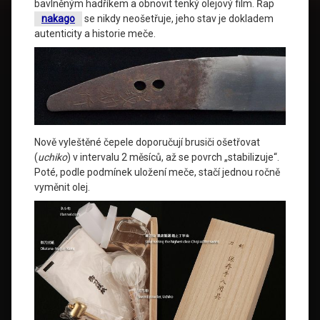
bavlněným hadříkem a obnovit tenký olejový film. Řap
nakago
se nikdy neošetřuje, jeho stav je dokladem
autenticity a historie meče.
Nově vyleštěné čepele doporučují brusiči ošetřovat
(
uchiko
) v intervalu 2 měsíců, až se povrch „stabilizuje“.
Poté, podle podmínek uložení meče, stačí jednou ročně
vyměnit olej.