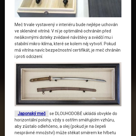
Meč trvale vystavený v interiéru bude nejlépe uchován
ve skleněné vitríně. V ní je optimálně ochráněn před
nešikovnými doteky zvědavé návštěvy a svědčí mu i
stabilní mikro-klíma, které se kolem něj vytvoří. Pokud
má vitrína navíc bezpečnostní certifikát, je meč chráněn
i proti odcizení.
Japonský meč
se DLOUHODOBĚ ukládá obvykle do
horizontální polohy, vždy s ostřím směřujícím vzhůru,
aby zůstalo odlehčeno, a olej (pokud je na čepeli
nesprávné množství) může stékat směrem ke hřbetu