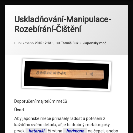
Uskladňování-Manipulace-
Rozebírání-Čištění
Kategorie:
Publikováno
2015-12-13
Od
Tomáš Suk
Japonský meč
Doporučení majitelům mečů
Úvod
Aby japonské meče přinášely radost a potěšení z
každého svého detailu, ať je to drobný metalurgický
prvek
hataraki
či rytina
horimono
na čepeli, anebo