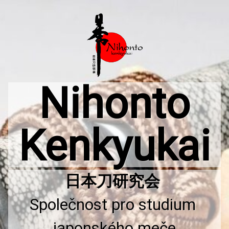
Přejít
k
obsahu
webu
Nihonto
Kenkyukai
Společnost pro studium 
japonského meče