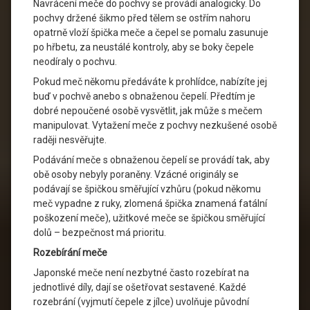
Navrácení meče do pochvy se provádí analogicky. Do
pochvy držené šikmo před tělem se ostřím nahoru
opatrně vloží špička meče a čepel se pomalu zasunuje
po hřbetu, za neustálé kontroly, aby se boky čepele
neodíraly o pochvu.
Pokud meč někomu předáváte k prohlídce, nabízíte jej
buď v pochvě anebo s obnaženou čepelí. Předtím je
dobré nepoučené osobě vysvětlit, jak může s mečem
manipulovat. Vytažení meče z pochvy nezkušené osobě
raději nesvěřujte.
Podávání meče s obnaženou čepelí se provádí tak, aby
obě osoby nebyly poraněny. Vzácné originály se
podávají se špičkou směřující vzhůru (pokud někomu
meč vypadne z ruky, zlomená špička znamená fatální
poškození meče), užitkové meče se špičkou směřující
dolů – bezpečnost má prioritu.
Rozebírání meče
Japonské meče není nezbytné často rozebírat na
jednotlivé díly, dají se ošetřovat sestavené. Každé
rozebrání (vyjmutí čepele z jílce) uvolňuje původní