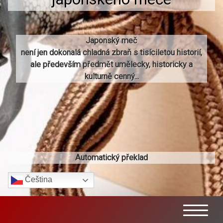
Japonský meč
není jen dokonalá chladná zbraň s tisíciletou historií,
ale především předmět umělecky, historicky a
kulturně cenný...
Automatický překlad
Čeština‎