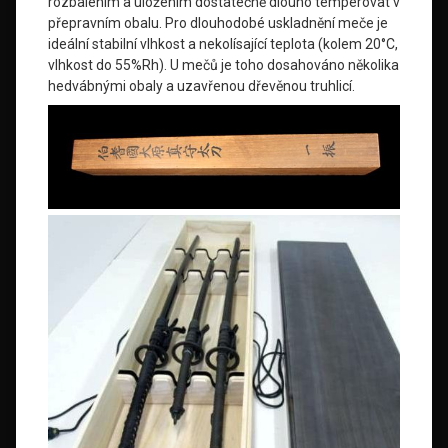
rozbalením a uložením dostatečně dlouho temperovat v
přepravním obalu. Pro dlouhodobé uskladnění meče je
ideální stabilní vlhkost a nekolísající teplota (kolem 20°C,
vlhkost do 55%Rh). U mečů je toho dosahováno několika
hedvábnými obaly a uzavřenou dřevěnou truhlicí.