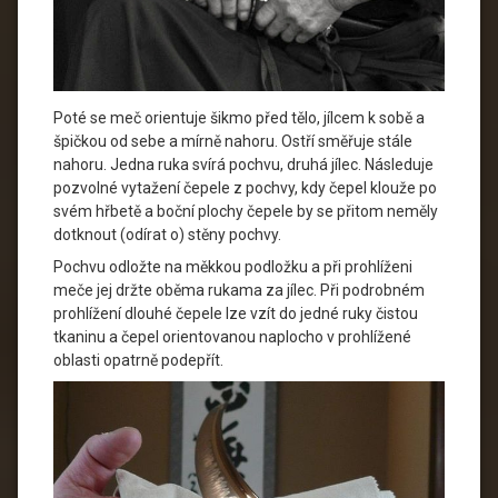
Poté se meč orientuje šikmo před tělo, jílcem k sobě a
špičkou od sebe a mírně nahoru. Ostří směřuje stále
nahoru. Jedna ruka svírá pochvu, druhá jílec. Následuje
pozvolné vytažení čepele z pochvy, kdy čepel klouže po
svém hřbetě a boční plochy čepele by se přitom neměly
dotknout (odírat o) stěny pochvy.
Pochvu odložte na měkkou podložku a při prohlíženi
meče jej držte oběma rukama za jílec. Při podrobném
prohlížení dlouhé čepele lze vzít do jedné ruky čistou
tkaninu a čepel orientovanou naplocho v prohlížené
oblasti opatrně podepřít.