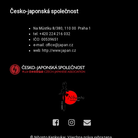
Česko-japonská společnost
Na Můstku 8/380, 110 00 Praha 1
tel. +420 224 216 032
IČO: 00539651
e-mail:
office@japan.cz
web:
http://www.japan.cz
Facebook
Instagram
E-mail
© Nihonto Kenkyukai. Všechna práva vyhrazena.