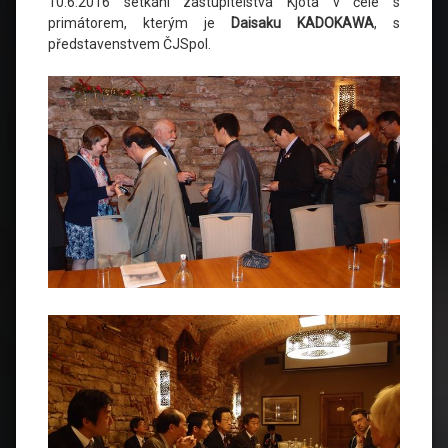
10.6.2016 setkání zastupitelstva Kjóta v čele s
primátorem, kterým je
Daisaku KADOKAWA
, s
představenstvem ČJSpol.