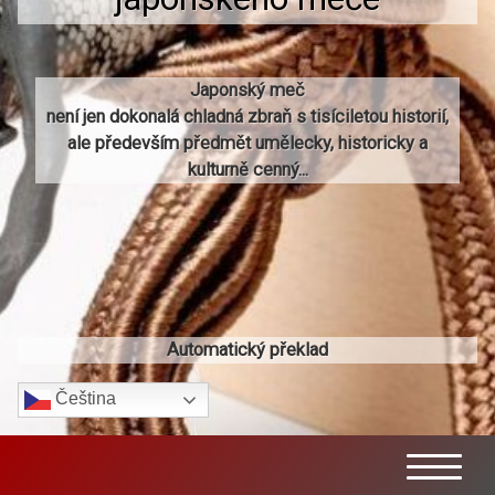
Japonský meč
není jen dokonalá chladná zbraň s tisíciletou historií,
ale především předmět umělecky, historicky a
kulturně cenný...
Automatický překlad
Čeština‎