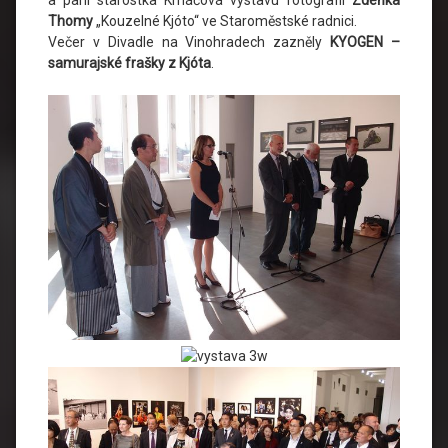
a paní starostka Krnáčová výstavu fotografií
Zdeňka
Thomy
„Kouzelné Kjóto“ ve Staroměstské radnici.
Večer v Divadle na Vinohradech zazněly
KYOGEN –
samurajské frašky z Kjóta
.