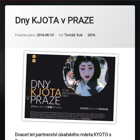
Dny KJOTA v PRAZE
Kategorie:
Publikováno
2016-06-10
Od
Tomáš Suk
2016
Dvacet let partnerství císařského města KYOTO s