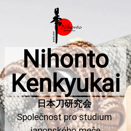
Přejít
k
obsahu
webu
Nihonto
Kenkyukai
Společnost pro studium 
japonského meče