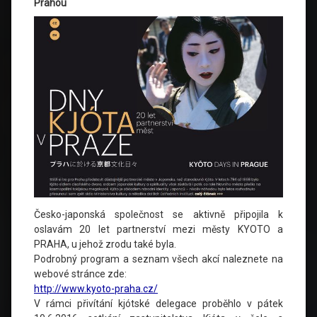
Prahou
Česko-japonská společnost se aktivně připojila k
oslavám 20 let partnerství mezi městy KYOTO a
PRAHA, u jehož zrodu také byla.
Podrobný program a seznam všech akcí naleznete na
webové stránce zde:
http://www.kyoto-praha.cz/
V rámci přivítání kjótské delegace proběhlo v pátek