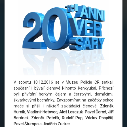
V sobotu 10.12.2016 se v Muzeu Policie ČR setkali
současní i bývalí členové Nihontó Kenkyukai. Příchozí
byli přivítání horkým čajem a čerstvými, domácími,
škvarkovými bochánky. Zavzpomínat na začátky sekce
meče si přišli i někteří zakládající členové:
Zdeněk
Hurník
,
Vladimír Hotovec
,
Aleš Lesczuk
,
Pavel Černý
,
Jiří
Beránek
,
Zdeněk Peteřík
,
Rudolf Pap
,
Václav Pospíšil
,
Pavel Štumpa
a
Jindřich Zucker
.