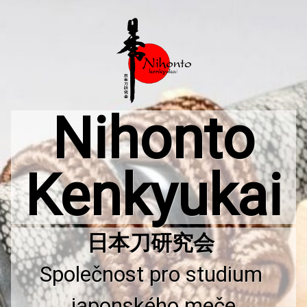
Přejít
k
obsahu
webu
Nihonto
Kenkyukai
Společnost pro studium 
japonského meče