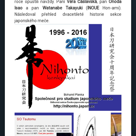
roce opustili navždy. Paní
Věra Čáslavská
, pan
Onoda
Isao
a pan
Watanabe Takayuki
(
INOUE
Hon-ami).
Následoval přehled dvacetileté historie sekce
japonského meče.