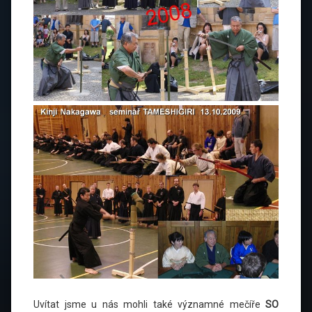
Uvítat jsme u nás mohli také významné mečíře
SO