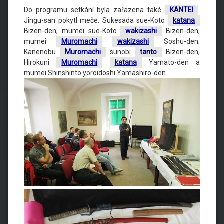
Do programu setkání byla zařazena také
KANTEI
.
Jingu-san pokytl meče: Sukesada sue-Koto
katana
Bizen-den; mumei sue-Koto
wakizashi
Bizen-den;
mumei
Muromachi
wakizashi
Soshu-den;
Kanenobu
Muromachi
sunobi
tanto
Bizen-den,
Hirokuni
Muromachi
katana
Yamato-den a
mumei Shinshinto yoroidoshi Yamashiro-den.