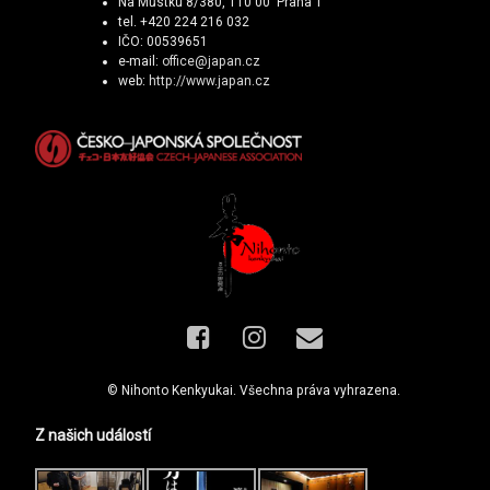
Na Můstku 8/380, 110 00 Praha 1
tel. +420 224 216 032
IČO: 00539651
e-mail:
office@japan.cz
web:
http://www.japan.cz
Facebook
Instagram
E-mail
© Nihonto Kenkyukai. Všechna práva vyhrazena.
Z našich událostí