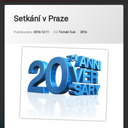
Setkání v Praze
Kategorie:
Publikováno
2016-12-11
Od
Tomáš Suk
2016