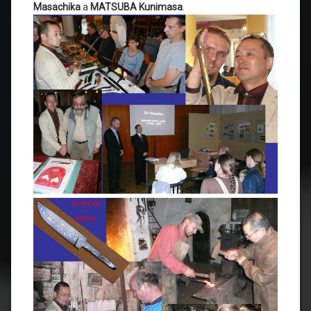
Masachika
a
MATSUBA Kunimasa
.