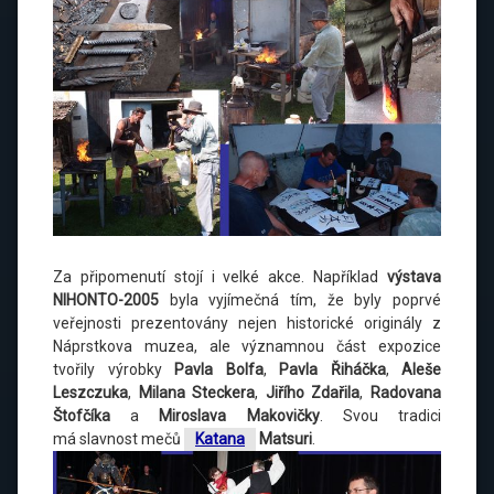
Za připomenutí stojí i velké akce. Například
výstava
NIHONTO-2005
byla vyjímečná tím, že byly poprvé
veřejnosti prezentovány nejen historické originály z
Náprstkova muzea, ale významnou část expozice
tvořily výrobky
Pavla Bolfa
,
Pavla Řiháčka
,
Aleše
Leszczuka
,
Milana Steckera
,
Jiřího Zdařila
,
Radovana
Štofčíka
a
Miroslava Makovičky
. Svou tradici
má slavnost mečů
Katana
Matsuri
.