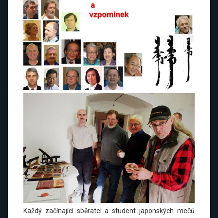
Každý začínající sběratel a student japonských mečů