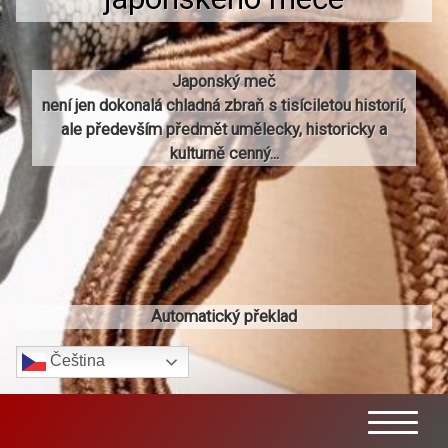
Japonský meč
není jen dokonalá chladná zbraň s tisíciletou historií,
ale především předmět umělecky, historicky a
kulturně cenný...
Automatický překlad
Čeština‎