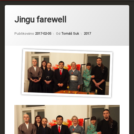
Jingu farewell
Kategorie:
Publikováno
2017-02-05
Od
Tomáš Suk
2017