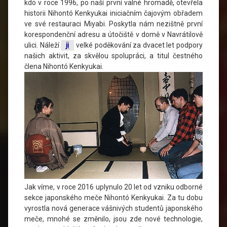
kdo v roce 1996, po naší první valné hromadě, otevřela
historii Nihontó Kenkyukai iniciačním čajovým obřadem
ve své restauraci Miyabi. Poskytla nám nezištně první
korespondenční adresu a útočiště v domě v Navrátilově
ulici. Náleží
ji
velké poděkování za dvacet let podpory
našich aktivit, za skvělou spolupráci, a titul čestného
člena Nihontó Kenkyukai.
Jak víme, v roce 2016 uplynulo 20 let od vzniku odborné
sekce japonského meče Nihontó Kenkyukai. Za tu dobu
vyrostla nová generace vášnivých studentů japonského
meče, mnohé se změnilo, jsou zde nové technologie,