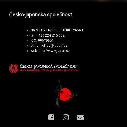
Česko-japonská společnost
Na Můstku 8/380, 110 00 Praha 1
tel. +420 224 216 032
IČO: 00539651
e-mail:
office@japan.cz
web:
http://www.japan.cz
Facebook
Instagram
E-mail