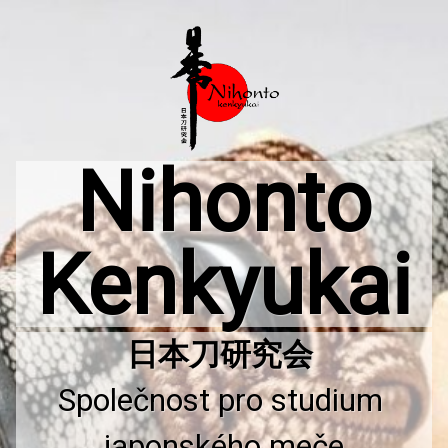
Přejít
k
obsahu
webu
Nihonto
Kenkyukai
Společnost pro studium 
japonského meče