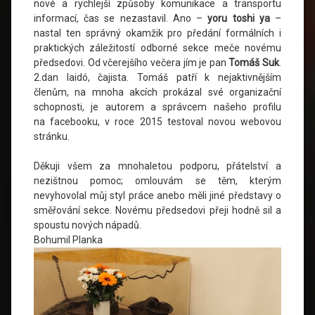
nové a rychlejší způsoby komunikace a transportu
informací, čas se nezastavil. Ano –
yoru toshi ya
–
nastal ten správný okamžik pro předání formálních i
praktických záležitostí odborné sekce meče novému
předsedovi. Od včerejšího večera jím je pan
Tomáš Suk
.
2.dan Iaidó, čajista. Tomáš patří k nejaktivnějším
členům, na mnoha akcích prokázal své organizační
schopnosti, je autorem a správcem našeho profilu
na facebooku, v roce 2015 testoval novou webovou
stránku.
Děkuji všem za mnohaletou podporu, přátelství a
nezištnou pomoc; omlouvám se těm, kterým
nevyhovolal můj styl práce anebo měli jiné představy o
směřování sekce. Novému předsedovi přeji hodně sil a
spoustu nových nápadů.
Bohumil Planka