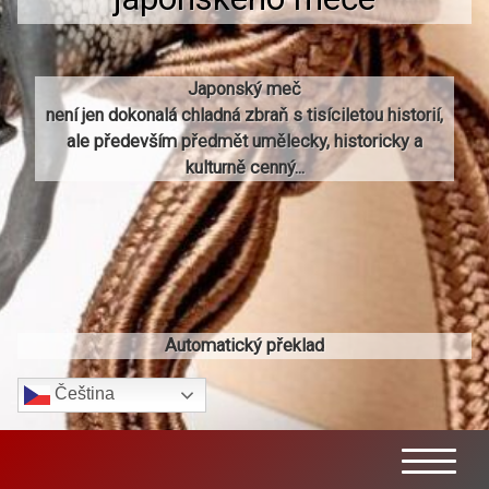
Japonský meč
není jen dokonalá chladná zbraň s tisíciletou historií,
ale především předmět umělecky, historicky a
kulturně cenný...
Automatický překlad
Čeština‎