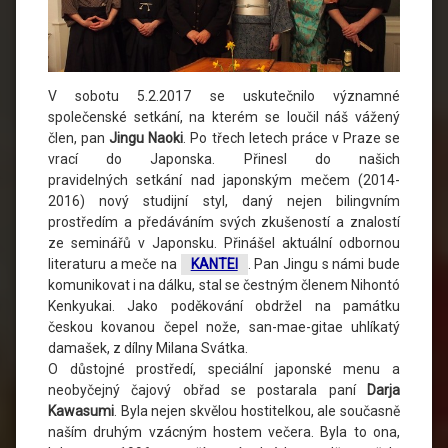
V sobotu 5.2.2017 se uskutečnilo významné
společenské setkání, na kterém se loučil náš vážený
člen, pan
Jingu Naoki
. Po třech letech práce v Praze se
vrací do Japonska. Přinesl do našich
pravidelných setkání nad japonským mečem (2014-
2016) nový studijní styl, daný nejen bilingvním
prostředím a předáváním svých zkušeností a znalostí
ze seminářů v Japonsku. Přinášel aktuální odbornou
literaturu a meče na
KANTEI
. Pan Jingu s námi bude
komunikovat i na dálku, stal se čestným členem Nihontó
Kenkyukai. Jako poděkování obdržel na památku
českou kovanou čepel nože, san-mae-gitae uhlíkatý
damašek, z dílny Milana Svátka.
O důstojné prostředí, speciální japonské menu a
neobyčejný čajový obřad se postarala paní
Darja
Kawasumi
. Byla nejen skvělou hostitelkou, ale současně
naším druhým vzácným hostem večera. Byla to ona,