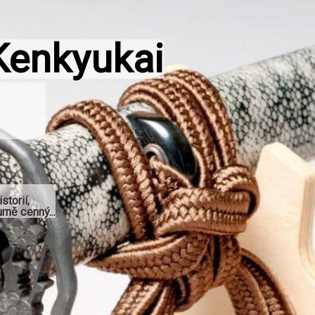
Kenkyukai
storií,
rně cenný...