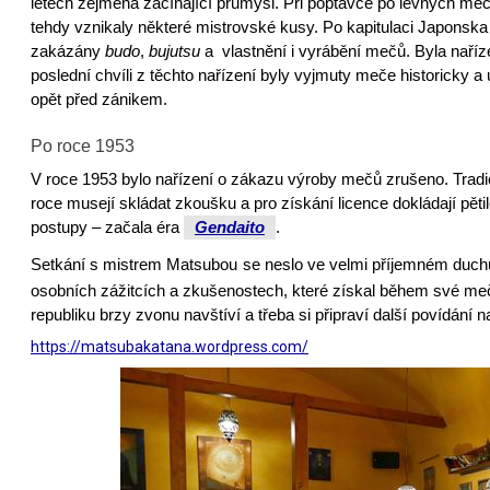
létech zejména začínající průmysl. Při poptávce po levných mečíc
tehdy vznikaly některé mistrovské kusy. Po kapitulaci Japonska 
zakázány
budo
,
bujutsu
a vlastnění i vyrábění mečů. Byla naříz
poslední chvíli z těchto nařízení byly vyjmuty meče historicky 
opět před zánikem.
Po roce 1953
V roce 1953 bylo nařízení o zákazu výroby mečů zrušeno. Tradic
roce musejí
skládat zkoušku a pro získání licence dokládají pěti
postupy – začala éra
Gendaito
.
Setkání s mistrem Matsubou
se neslo ve velmi příjemném duchu
osobních zážitcích a zkušenostech, které získal během své me
republiku brzy zvonu navštíví a třeba si připraví další povídání
https://matsubakatana.wordpress.com/