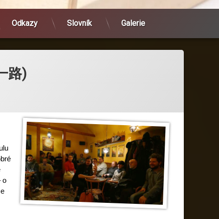
Odkazy
Slovník
Galerie
 一路)
ulu
obré
e
 o
se