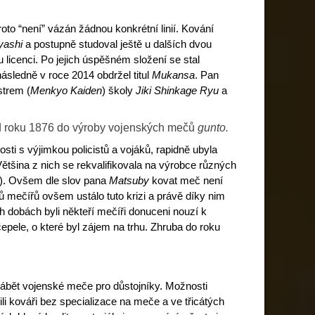
oto “není” vázán žádnou konkrétní linií. Kování
yashi
a postupně studoval ještě u dalších dvou
licenci. Po jejich úspěšném složení se stal
sledně v roce 2014 obdržel titul
Mukansa
. Pan
strem (
Menkyo Kaiden
) školy
Jiki Shinkage Ryu
a
 roku 1876 do výroby vojenských mečů
gunto.
sti s výjimkou policistů a vojáků, rapidně ubyla
ětšina z nich se rekvalifikovala na výrobce různých
…). Ovšem dle slov pana
Matsuby
kovat meč není
rů mečířů ovšem ustálo tuto krizi a právě díky nim
 dobách byli někteří mečíři donuceni nouzí k
čepele, o které byl zájem na trhu. Zhruba do roku
rábět vojenské meče pro důstojníky. Možnosti
i kováři bez specializace na meče a ve třicátých