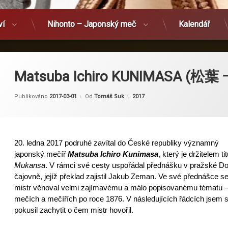
ví
Nihonto – Japonský meč
Kalendář
Matsuba Ichiro KUNIMASA (松葉
Kategorie:
Publikováno
2017-03-01
Od
Tomáš Suk
2017
20. ledna 2017 podruhé zavítal do České republiky významný
japonský mečíř
Matsuba Ichiro Kunimasa
, který je držitelem tit
Mukansa
. V rámci své cesty uspořádal přednášku v pražské D
čajovně, jejíž překlad zajistil Jakub Zeman. Ve své přednášce s
mistr věnoval velmi zajímavému a málo popisovanému tématu –
mečích a mečířích po roce 1876. V následujících řádcích jsem 
pokusil zachytit o čem mistr hovořil.