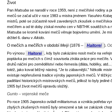
Život
Pan
Matsuba
se narodil v roce 1959, není z mečířské rodiny a pr
mečů se začal učit v roce 1983 u mistra jménem
Yasuhiro
Koba
mistrů, poté se zúčastnil nově zavedených zkoušek o mečířskou 
mečířem a od té doby získal mnoho cen v NBTHK soutěžích a ná
Matsuba
se kromě kování mečů
věnuje bojovému umění. Je mi
držitel 6. danu v
Aikido
.
O mečích a mečířích v období
Meiji
(1876 –
Haitorei
).
Od
Po výnosu
Haitorei
, kdy bylo zakázáno nosit meče na veřejno
poptávka po mečích s čímž souvisela ztráta práce pro mečíře. V
druhů náčiní pro zemědělství nebo řemesla (dláta, hoblíky, atd
totéž, jako kovat běžný nástroj. “Je to zábavnější.” Několik mist
existuje nepřerušená tradice výroby japonských mečů. V těžkých
padělání historických mistrovských mečů, jelikož to byly jediné 
1905 byl život mečířů opravdu složitý.
Gunto
– vojenské meče
Po roce 1905 Japonsko ovládl militarismus a vznikla potřeba vy
zbylých zkušených mistrů byly omezené a tak se zakázek chopil