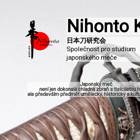
Nihonto 
Společnost pro studium 
japonského meče
Japonský meč
není jen dokonalá chladná zbraň s tisíciletou hi
ale především předmět umělecky, historicky a kultu