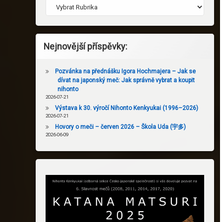
Nejnovější příspěvky:
Pozvánka na přednášku Igora Hochmajera – Jak se
dívat na japonský meč: Jak správně vybrat a koupit
nihonto
2026-07-21
Výstava k 30. výročí Nihonto Kenkyukai (1996–2026)
2026-07-21
Hovory o meči – červen 2026 – Škola Uda (宇多)
2026-06-09