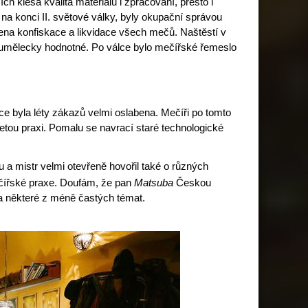
h klesá kvalita materiálu i zpracování, přesto i
na konci II. světové války, byly okupační správou
ena konfiskace a likvidace všech mečů. Naštěstí v
a umělecky hodnotné.
Po válce bylo mečířské řemeslo
e byla léty zákazů velmi oslabena. Mečíři po tomto
letou praxi. Pomalu se navrací staré technologické
 a mistr velmi otevřeně hovořil také o různých
čířské praxe. Doufám, že pan
Matsuba
Českou
 na některé z méně častých témat.