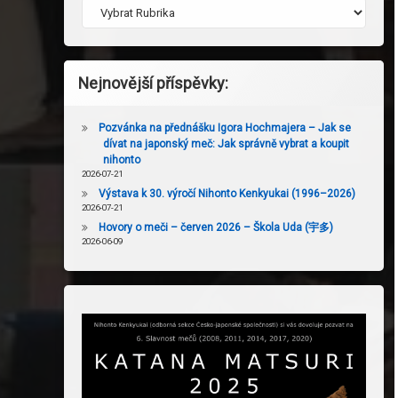
Nejnovější příspěvky:
Pozvánka na přednášku Igora Hochmajera – Jak se
dívat na japonský meč: Jak správně vybrat a koupit
nihonto
2026-07-21
Výstava k 30. výročí Nihonto Kenkyukai (1996–2026)
2026-07-21
Hovory o meči – červen 2026 – Škola Uda (宇多)
2026-06-09