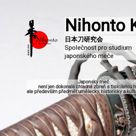
Nihonto 
Společnost pro studium 
japonského meče
Japonský meč
není jen dokonalá chladná zbraň s tisíciletou hi
ale především předmět umělecky, historicky a kultu