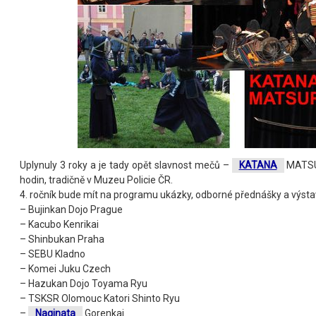
Uplynuly 3 roky a je tady opět slavnost mečů –
KATANA
MATSUR
hodin, tradičně v Muzeu Policie ČR.
4. ročník bude mít na programu ukázky, odborné přednášky a výstav
– Bujinkan Dojo Prague
– Kacubo Kenrikai
– Shinbukan Praha
– SEBU Kladno
– Komei Juku Czech
– Hazukan Dojo Toyama Ryu
– TSKSR Olomouc Katori Shinto Ryu
–
Naginata
Gorenkai