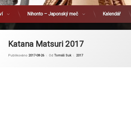
ví
Nihonto – Japonský meč
Kalendář
Katana Matsuri 2017
Kategorie:
Publikováno
2017-08-26
Od
Tomáš Suk
2017