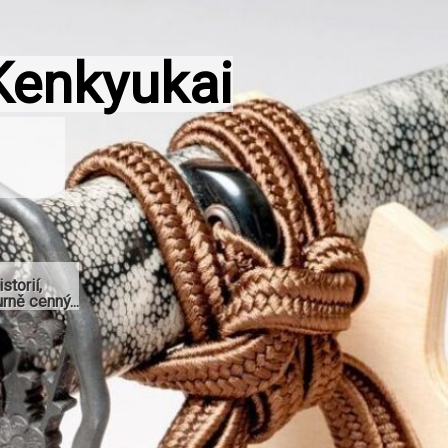
Kenkyukai
storií,
rně cenný...