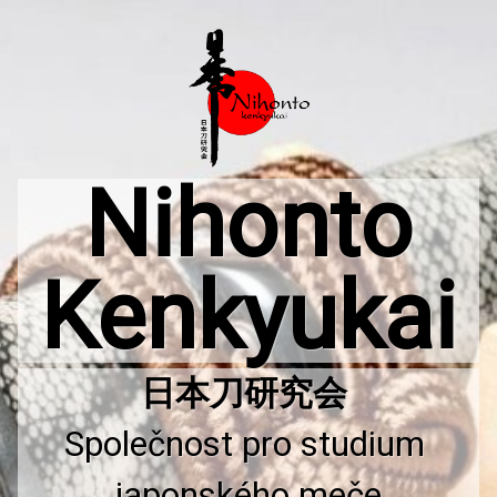
Přejít
k
obsahu
webu
Nihonto
Kenkyukai
Společnost pro studium 
japonského meče