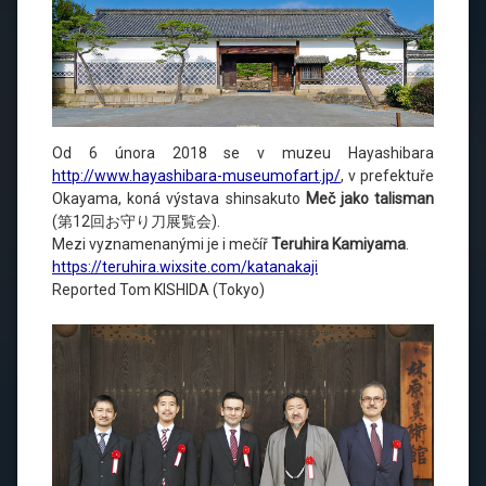
Od 6 února 2018 se v muzeu Hayashibara
http://www.hayashibara-museumofart.jp/
, v prefektuře
Okayama, koná výstava shinsakuto
Meč jako talisman
(第12回お守り刀展覧会).
Mezi vyznamenanými je i mečíř
Teruhira Kamiyama
.
https://teruhira.wixsite.com/katanakaji
Reported Tom KISHIDA (Tok
y
o)