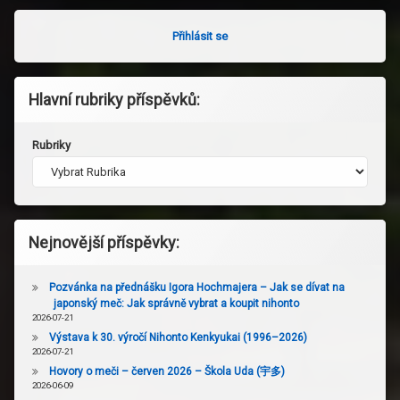
Přihlásit se
Hlavní rubriky příspěvků:
Rubriky
Nejnovější příspěvky:
Pozvánka na přednášku Igora Hochmajera – Jak se dívat na
japonský meč: Jak správně vybrat a koupit nihonto
2026-07-21
Výstava k 30. výročí Nihonto Kenkyukai (1996–2026)
2026-07-21
Hovory o meči – červen 2026 – Škola Uda (宇多)
2026-06-09