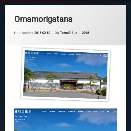
Omamorigatana
Kategorie:
Publikováno
2018-02-10
Od
Tomáš Suk
2018