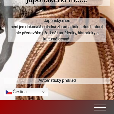
Japonský meč
není jen dokonalá chladná zbraň s tisíciletou historií,
ale především předmět umělecky, historicky a
kulturně cenný...
Automatický překlad
Čeština‎