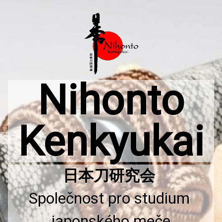
Přejít
k
obsahu
webu
Nihonto
Kenkyukai
Společnost pro studium 
japonského meče