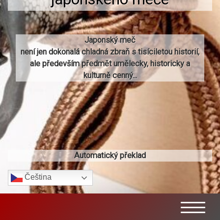
Japonský meč
není jen dokonalá chladná zbraň s tisíciletou historií,
ale především předmět umělecky, historicky a
kulturně cenný...
Automatický překlad
Čeština‎