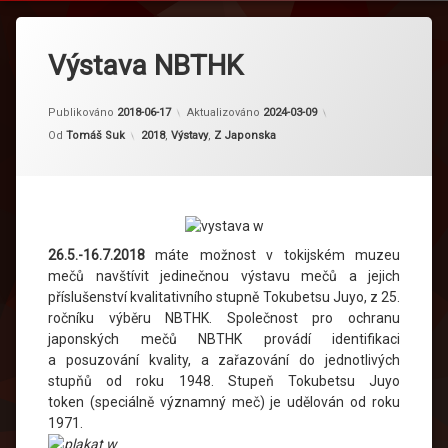
Výstava NBTHK
Publikováno
2018-06-17
Aktualizováno
2024-03-09
Kategorie:
Od
Tomáš Suk
2018
,
Výstavy
,
Z Japonska
26.5.-16.7.2018
máte možnost v tokijském muzeu
mečů navštívit jedinečnou výstavu mečů a jejich
příslušenství kvalitativního stupně Tokubetsu Juyo, z 25.
ročníku výběru NBTHK. Společnost pro ochranu
japonských mečů NBTHK provádí identifikaci
a posuzování kvality, a zařazování do jednotlivých
stupňů od roku 1948. Stupeň Tokubetsu Juyo
token (speciálně významný meč) je udělován od roku
1971.