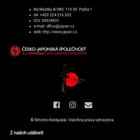
Na Můstku 8/380, 110 00 Praha 1
tel. +420 224 216 032
IČO: 00539651
e-mail:
office@japan.cz
web:
http://www.japan.cz
Facebook
Instagram
E-mail
© Nihonto Kenkyukai. Všechna práva vyhrazena.
Z našich událostí