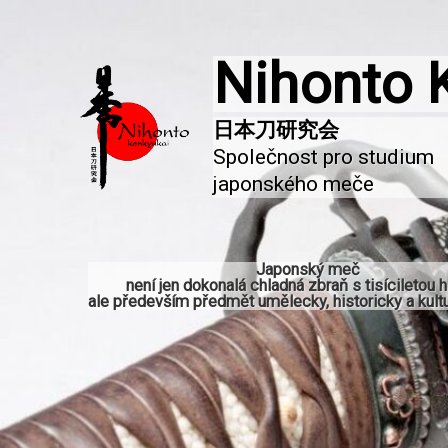
Nihonto 
Společnost pro studium 
japonského meče
Japonský meč
není jen dokonalá chladná zbraň s tisíciletou hi
ale především předmět umělecky, historicky a kultu