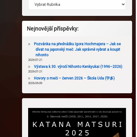
Nejnovější příspěvky:
Pozvánka na přednášku Igora Hochmajera – Jak se
dívat na japonský meč: Jak správně vybrat a koupit
nihonto
2026-07-21
Výstava k 30. výročí Nihonto Kenkyukai (1996–2026)
2026-07-21
Hovory o meči – červen 2026 – Škola Uda (宇多)
2026-06-09