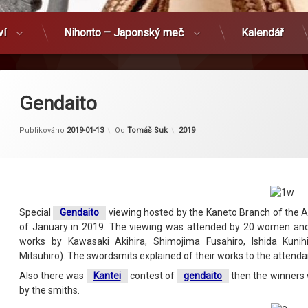
ví
Nihonto – Japonský meč
Kalendář
Gendaito
Kategorie:
Publikováno
2019-01-13
Od
Tomáš Suk
2019
Special
Gendaito
viewing hosted by the Kaneto Branch of the A
of January in 2019. The viewing was attended by 20 women a
works by Kawasaki Akihira, Shimojima Fusahiro, Ishida Kunih
Mitsuhiro). The swordsmits explained of their works to the attenda
Also there was
Kantei
contest of
gendaito
then the winners
by the smiths
.