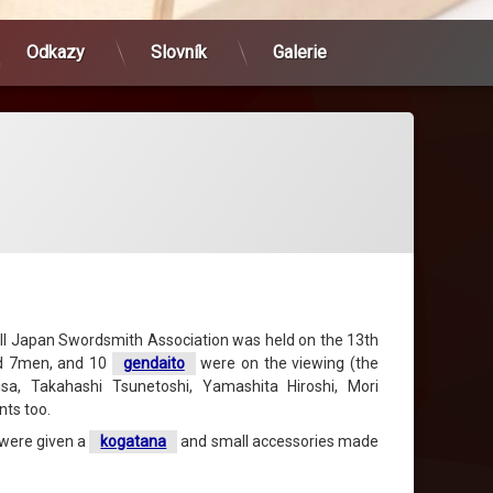
Odkazy
Slovník
Galerie
ll Japan Swordsmith Association was held on the 13th
nd 7men, and 10
gendaito
were on the viewing (the
isa, Takahashi Tsunetoshi, Yamashita Hiroshi, Mori
nts too.
 were given a
kogatana
and small accessories made