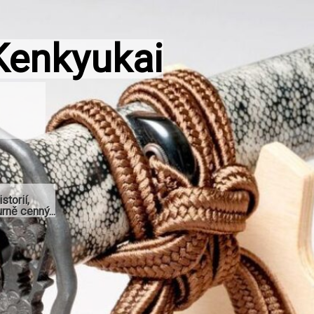
Kenkyukai
storií,
rně cenný...