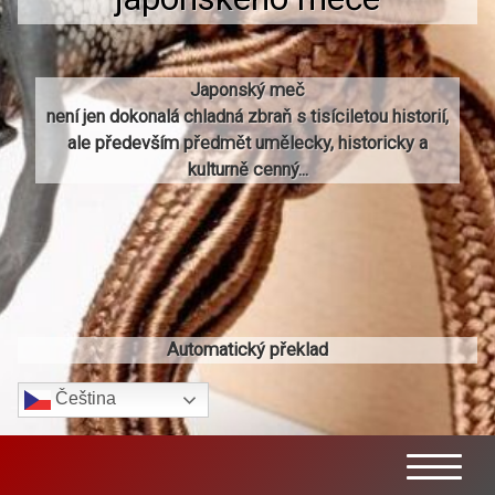
Japonský meč
není jen dokonalá chladná zbraň s tisíciletou historií,
ale především předmět umělecky, historicky a
kulturně cenný...
Automatický překlad
Čeština‎