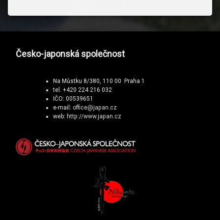
Česko-japonská společnost
Na Můstku 8/380, 110 00 Praha 1
tel. +420 224 216 032
IČO: 00539651
e-mail:
office@japan.cz
web:
http://www.japan.cz