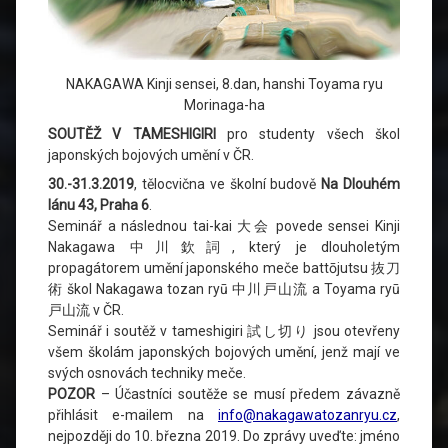
NAKAGAWA Kinji sensei, 8.dan, hanshi Toyama ryu
Morinaga-ha
SOUTĚŽ V TAMESHIGIRI
pro studenty všech škol
japonských bojových umění v ČR.
30.-31.3.2019
, tělocvična ve školní budově
Na Dlouhém
lánu 43, Praha 6
.
Seminář a následnou tai-kai 大会 povede sensei Kinji
Nakagawa 中川欽詞, který je dlouholetým
propagátorem umění japonského meče battōjutsu 抜刀
術 škol Nakagawa tozan ryū 中川戸山流 a Toyama ryū
戸山流 v ČR.
Seminář i soutěž v tameshigiri 試し切り jsou otevřeny
všem školám japonských bojových umění, jenž mají ve
svých osnovách techniky meče.
POZOR
– Účastníci soutěže se musí předem závazně
přihlásit e-mailem na
info@nakagawatozanryu.cz
,
nejpozději do 10. března 2019. Do zprávy uveďte: jméno