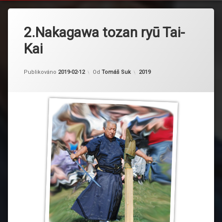
2.Nakagawa tozan ryū Tai-
Kai
Kategorie:
Publikováno
2019-02-12
Od
Tomáš Suk
2019