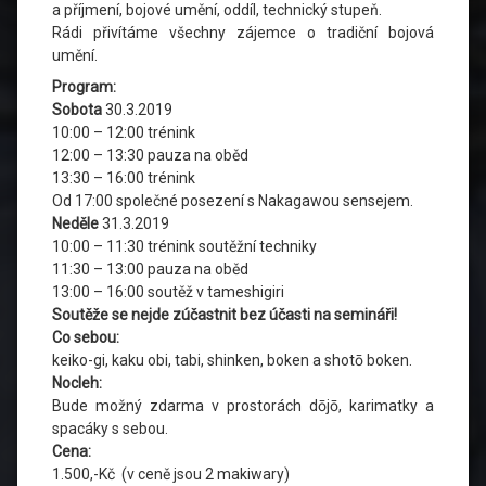
a příjmení, bojové umění, oddíl, technický stupeň.
Rádi přivítáme všechny zájemce o tradiční bojová
umění.
Program:
Sobota
30.3.2019
10:00 – 12:00 trénink
12:00 – 13:30 pauza na oběd
13:30 – 16:00 trénink
Od 17:00 společné posezení s Nakagawou sensejem.
Neděle
31.3.2019
10:00 – 11:30 trénink soutěžní techniky
11:30 – 13:00 pauza na oběd
13:00 – 16:00 soutěž v tameshigiri
Soutěže se nejde zúčastnit bez účasti na semináři!
Co sebou:
keiko-gi, kaku obi, tabi, shinken, boken a shotō boken.
Nocleh:
Bude možný zdarma v prostorách dōjō, karimatky a
spacáky s sebou.
Cena:
1.500,-Kč (v ceně jsou 2 makiwary)