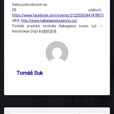
Další podorobnosti na:
FB události:
https://www.facebook.com/events/2122030344747807/
WEB:
http://www.nakagawatozanryu.cz/
Pořádá pražská centrála Nakagawa tozan ryū –
Kenshōkan Dōjō 剣捷館道場.
Tomáš Suk