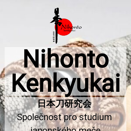
Přejít
k
obsahu
webu
Nihonto
Kenkyukai
Společnost pro studium 
japonského meče