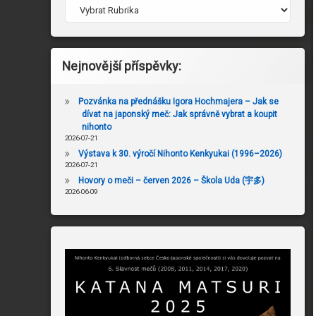
Nejnovější příspěvky:
Pozvánka na přednášku Igora Hochmajera – Jak se
dívat na japonský meč: Jak správně vybrat a koupit
nihonto
2026-07-21
Výstava k 30. výročí Nihonto Kenkyukai (1996–2026)
2026-07-21
Hovory o meči – červen 2026 – Škola Uda (宇多)
2026-06-09