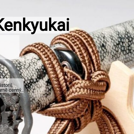
Kenkyukai
storií,
rně cenný...