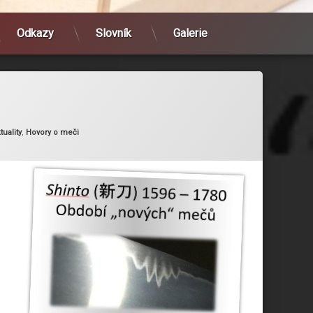
Odkazy
Slovník
Galerie
ie:
tuality
,
Hovory o meči