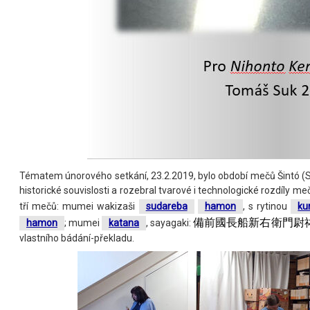
Tématem únorového setkání, 23.2.2019, bylo období mečů Šintó (
historické souvislosti a rozebral tvarové i technologické rozdíly 
tří mečů: mumei wakizaši
sudareba
hamon
, s rytinou
ku
備前國長船新右衛門尉
hamon
; mumei
katana
, sayagaki:
vlastního bádání-překladu.