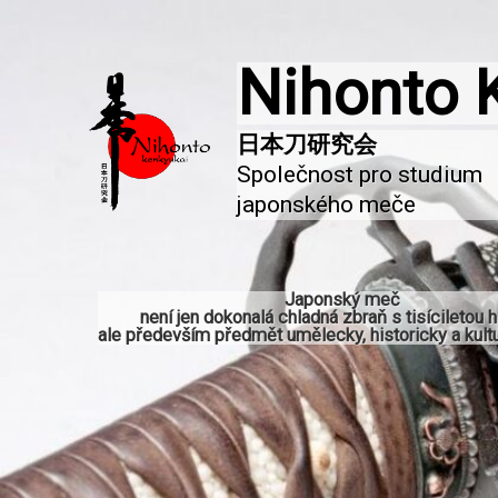
Nihonto 
Společnost pro studium 
japonského meče
Japonský meč
není jen dokonalá chladná zbraň s tisíciletou hi
ale především předmět umělecky, historicky a kultu