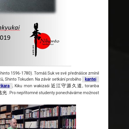
Shinto 1596-1780). Tomáš Suk ve své přednášce zmínil
mečů, Shinto Tokuden. Na závěr setkání proběho
kantei
近江守源久道
rikara
; Kiku mon wakizaši
, toranba
祐光
. Pro nepřítomné studenty ponecháváme možnost