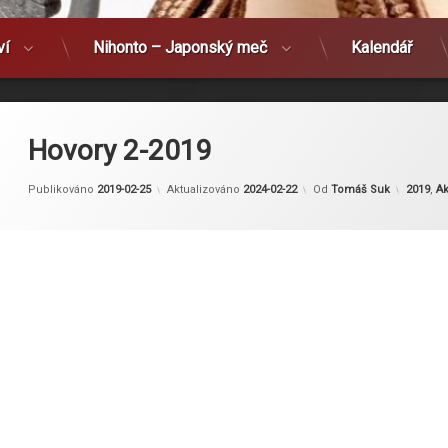
ví
Nihonto – Japonský meč
Kalendář
Hovory 2-2019
Kategor
Publikováno
2019-02-25
Aktualizováno
2024-02-22
Od
Tomáš Suk
2019
,
Ak