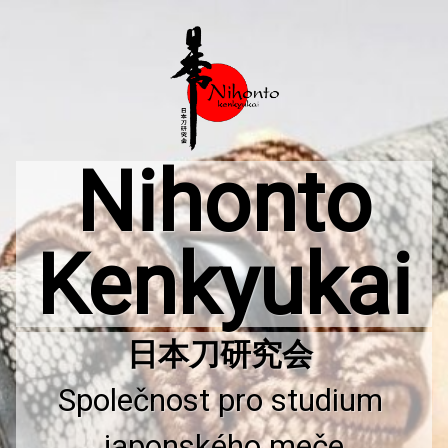
Přejít
k
obsahu
webu
Nihonto
Kenkyukai
Společnost pro studium 
japonského meče