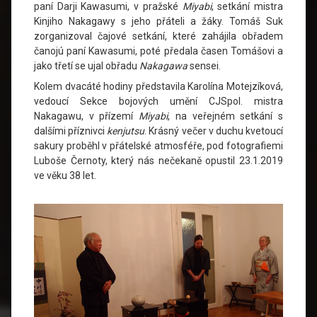
paní Darji Kawasumi, v pražské
Miyabi
, setkání mistra
Kinjiho Nakagawy s jeho přáteli a žáky. Tomáš Suk
zorganizoval čajové setkání, které zahájila obřadem
čanojú paní Kawasumi, poté předala časen Tomášovi a
jako třetí se ujal obřadu
Nakagawa
sensei.
Kolem dvacáté hodiny představila Karolína Motejzíková,
vedoucí Sekce bojových umění CJSpol. mistra
Nakagawu, v přízemí
Miyabi
, na veřejném setkání s
dalšími příznivci
kenjutsu
. Krásný večer v duchu kvetoucí
sakury proběhl v přátelské atmosféře, pod fotografiemi
Luboše Černoty, který nás nečekaně opustil 23.1.2019
ve věku 38 let.