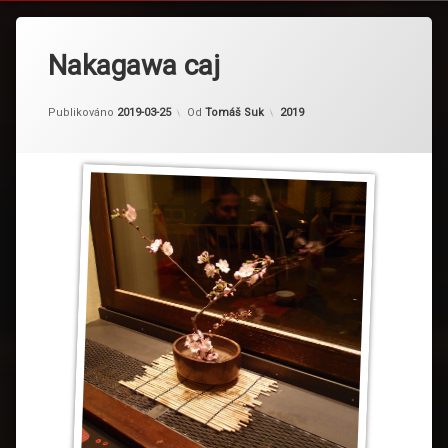
Nakagawa caj
Kategorie:
Publikováno
2019-03-25
Od
Tomáš Suk
2019