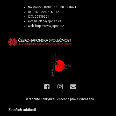
Na Můstku 8/380, 110 00 Praha 1
tel. +420 224 216 032
IČO: 00539651
e-mail:
office@japan.cz
web:
http://www.japan.cz
Facebook
Instagram
E-mail
© Nihonto Kenkyukai. Všechna práva vyhrazena.
Z našich událostí