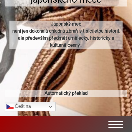
Japonský meč
není jen dokonalá chladná zbraň s tisíciletou historií,
ale především předmět umělecky, historicky a
kulturně cenný...
Automatický překlad
Čeština‎