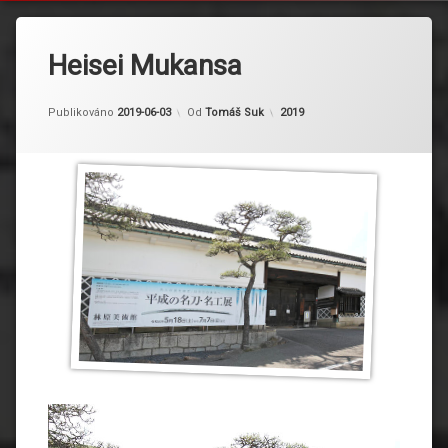
Heisei Mukansa
Kategorie:
Publikováno
2019-06-03
Od
Tomáš Suk
2019