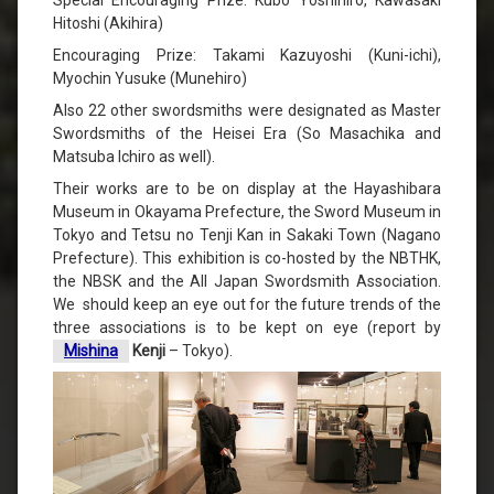
Special Encouraging Prize: Kubo Yoshihiro, Kawasaki
Hitoshi (Akihira)
Encouraging Prize: Takami Kazuyoshi (Kuni-ichi),
Myochin Yusuke (Munehiro)
Also 22 other swordsmiths were designated as Master
Swordsmiths of the Heisei Era (So Masachika and
Matsuba Ichiro as well).
Their works are to be on display at the Hayashibara
Museum in Okayama Prefecture, the Sword Museum in
Tokyo and Tetsu no Tenji Kan in Sakaki Town (Nagano
Prefecture). This exhibition is co-hosted by the NBTHK,
the NBSK and the All Japan Swordsmith Association.
We should keep an eye out for the future trends of the
three associations is to be kept on eye (report by
Mishina
Kenji
– Tokyo).