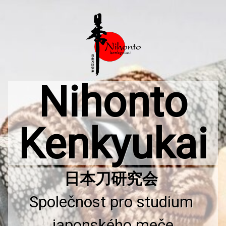
Přejít
k
obsahu
webu
Nihonto
Kenkyukai
Společnost pro studium 
japonského meče