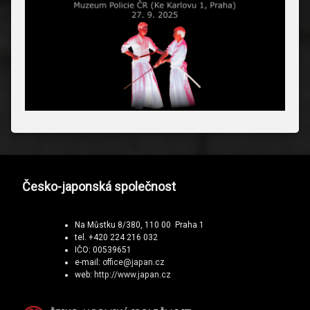
Česko-japonská společnost
Na Můstku 8/380, 110 00 Praha 1
tel. +420 224 216 032
IČO: 00539651
e-mail:
office@japan.cz
web:
http://www.japan.cz