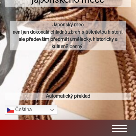
Japonský meč
není jen dokonalá chladná zbraň s tisíciletou historií,
ale především předmět umělecky, historicky a
kulturně cenný...
Automatický překlad
Čeština‎