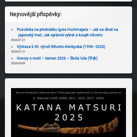
Nejnovější příspěvky:
Pozvánka na přednášku Igora Hochmajera – Jak se dívat na
japonský meč: Jak správně vybrat a koupit nihonto
2026-07-21
Výstava k 30. výročí Nihonto Kenkyukai (1996–2026)
2026-07-21
Hovory o meči – červen 2026 – Škola Uda (宇多)
2026-06-09