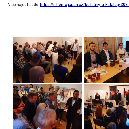
Více najdete zde:
https://nihonto.japan.cz/bulletiny-a-katalog/30