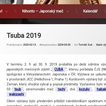
ví
Nihonto – Japonský meč
Kalendář
Tsuba 2019
Kategor
Publikováno
2020-02-13
Aktualizováno
2024-03-20
Od
Tomáš Suk
Naše vý
V termínu 2. 9. až 30. 9. 2019 proběhla po delší odmlce výs
japonských mečových záštit „
CUBA
“, kterou pořádala ČJS (N
spolupráci s Velvyslanectvím Japonska v ČR. Výstava se uskute
v prostorách JICC (Hellichova 1, Praha 1). Kurátorem výstavy byl 
Zeman, který vhodně vybral a popsal předměty. Vystaveno bylo 
50
tsub
, ceremoniální meč
tachi
, dvě
kozuky
,
habak
wakizashi
.
Cílem výstavy bylo především přiblížit návštěvníkům spektrum t
provedení, materiálů, motivů a výzdobných technik používaný