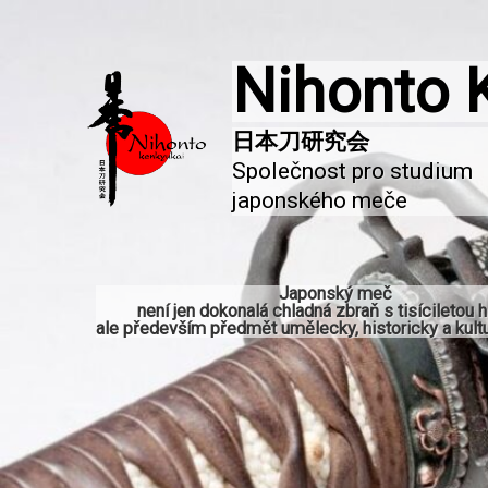
Nihonto 
Společnost pro studium 
japonského meče
Japonský meč
není jen dokonalá chladná zbraň s tisíciletou hi
ale především předmět umělecky, historicky a kultu