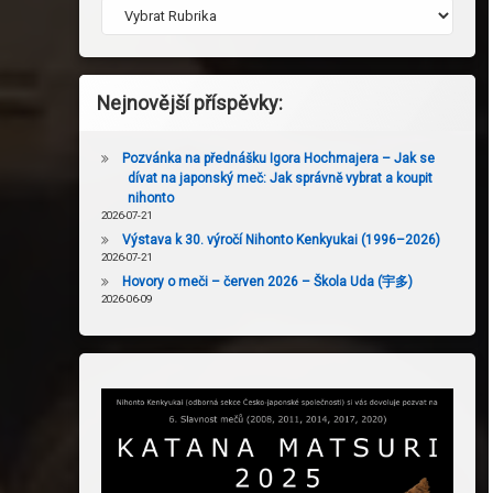
Nejnovější příspěvky:
Pozvánka na přednášku Igora Hochmajera – Jak se
dívat na japonský meč: Jak správně vybrat a koupit
nihonto
2026-07-21
Výstava k 30. výročí Nihonto Kenkyukai (1996–2026)
2026-07-21
Hovory o meči – červen 2026 – Škola Uda (宇多)
2026-06-09