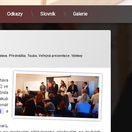
Odkazy
Slovník
Galerie
ie:
stava
,
Přednáška
,
Tsuba
,
Veřejná prezentace
,
Výstavy
tava
K) ve
čnila
Jakub
téměř
i
a
varů,
ch na mečovém příslušenství, především na tsubách.