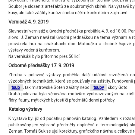
Soubor je složen z artefaktů ze soukromých sbírek. Na výstavě by
kusy, ale také záštity kuriózní nebo něčím konkrétním zajímavé.
Vernisáž 4. 9. 2019
Slavnostní vernisáž a úvodní přednáška proběhla 4. 9. od 18:00. P
slovo. J. Zeman navázal úvodní přednáškou na téma význam a ro
provázela hra na shakuhachi doc. Matouška a drobné čajové p
výstavy vedená kurátorem.
Na vernisáži bylo přítomno přes 50 lidí.
Odborné přednášky 17. 9. 2019
Zhruba v polovině výstavy proběhla další událost rozdělená n
výzdobných technikách, které se používaly na záštity. Fundovaně 
tsub
, tak mistrovské Soten záštity nebo
tsuby
školy Goto.
Druhá polovina byla věnována motivům vyobrazovaných na záštit
flóry, fauny, mýtických bytostí či předmětů denní potřeby.
Katalog výstavy
K výstavě byl již od počátku plánován katalog. Vzhledem k rozsa
publikovány jen vybrané předměty doplněné o terminologický slov
Zeman. Tomáš Suk se ujal korektury, grafického návrhu a celkové re