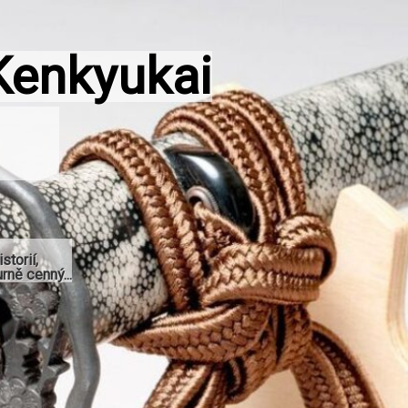
Kenkyukai
storií,
rně cenný...