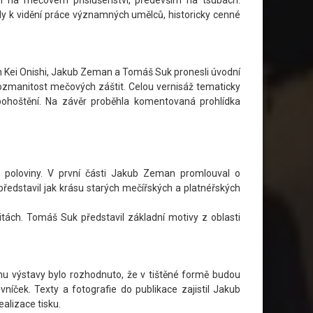
ly k vidění práce významných umělců, historicky cenné
an Kei Onishi, Jakub Zeman a Tomáš Suk pronesli úvodní
zmanitost mečových záštit. Celou vernisáž tematicky
ohoštění. Na závěr proběhla komentovaná prohlídka
a poloviny. V první části Jakub Zeman promlouval o
představil jak krásu starých mečířských a platnéřských
ách. Tomáš Suk představil základní motivy z oblasti
hu výstavy bylo rozhodnuto, že v tištěné formě budou
níček. Texty a fotografie do publikace zajistil Jakub
alizace tisku.