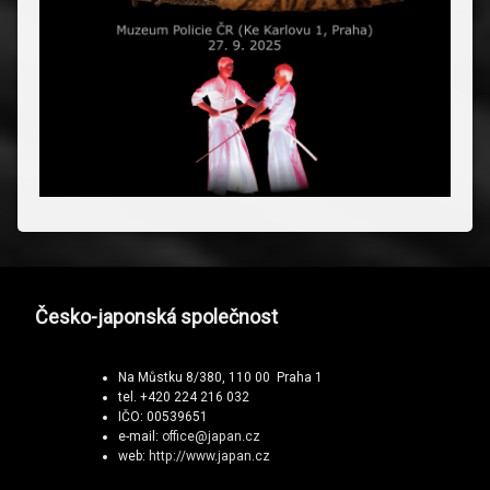
Česko-japonská společnost
Na Můstku 8/380, 110 00 Praha 1
tel. +420 224 216 032
IČO: 00539651
e-mail:
office@japan.cz
web:
http://www.japan.cz