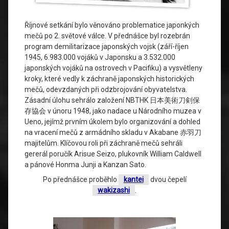
Říjnové setkání bylo věnováno problematice japonkých
mečů po 2. světové válce. V přednášce byl rozebrán
program demilitarizace japonských vojsk (září-říjen
1945, 6.983.000 vojáků v Japonsku a 3.532.000
japonských vojáků na ostrovech v Pacifiku) a vysvětleny
kroky, které vedly k záchraně japonských historických
mečů, odevzdaných při odzbrojování obyvatelstva.
Zásadní úlohu sehrálo založení NBTHK 日本美術刀剣保
存協会 v únoru 1948, jako nadace u Národního muzea v
Ueno, jejímž prvním úkolem bylo organizování a dohled
na vracení mečů z armádního skladu v Akabane 赤羽刀
majitelům. Klíčovou roli při záchraně mečů sehráli
gererál poručík Arisue Seizo, plukovník William Caldwell
a pánové Honma Junji a Kanzan Sato.
Po přednášce proběhlo
kantei
dvou čepelí
wakizashi
.