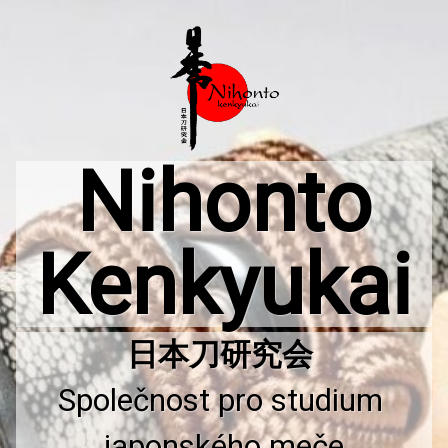
Přejít
k
obsahu
webu
Nihonto
Kenkyukai
Společnost pro studium 
japonského meče