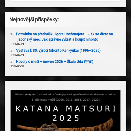
Nejnovější příspěvky:
Pozvánka na přednášku Igora Hochmajera – Jak se dívat na
japonský meč: Jak správně vybrat a koupit nihonto
2026-07-21
Výstava k 30. výročí Nihonto Kenkyukai (1996–2026)
2026-07-21
Hovory o meči – červen 2026 – Škola Uda (宇多)
2026-06-09