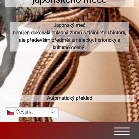
Japonský meč
není jen dokonalá chladná zbraň s tisíciletou historií,
ale především předmět umělecky, historicky a
kulturně cenný...
Automatický překlad
Čeština‎