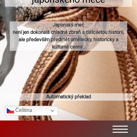
Japonský meč
není jen dokonalá chladná zbraň s tisíciletou historií,
ale především předmět umělecky, historicky a
kulturně cenný...
Automatický překlad
Čeština‎