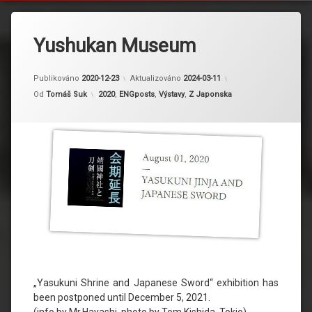
Yushukan Museum
Publikováno
2020-12-23
Aktualizováno
2024-03-11
Kategorie:
Od
Tomáš Suk
2020
,
ENGposts
,
Výstavy
,
Z Japonska
„Yasukuni Shrine and Japanese Sword“ exhibition has
been postponed until December 5, 2021.
(info by Mr.Hayashi, photo by Tom Kishida, Tokio)