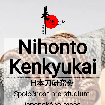
Přejít
k
obsahu
webu
Nihonto
Kenkyukai
Společnost pro studium 
japonského meče