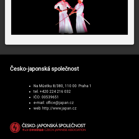
Česko-japonská společnost
Na Můstku 8/380, 110 00 Praha 1
tel. +420 224 216 032
IČO: 00539651
e-mail:
office@japan.cz
web:
http://www.japan.cz