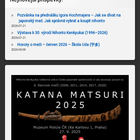
Pozvánka na přednášku Igora Hochmajera – Jak se dívat na
japonský meč: Jak správně vybrat a koupit nihonto
2026-07-21
Výstava k 30. výročí Nihonto Kenkyukai (1996–2026)
2026-07-21
Hovory o meči – červen 2026 – Škola Uda (宇多)
2026-06-09