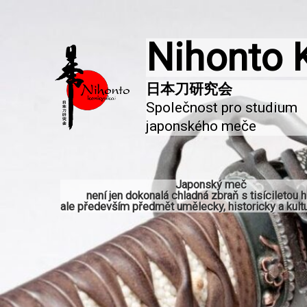
Nihonto 
Společnost pro studium 
japonského meče
Japonský meč
není jen dokonalá chladná zbraň s tisíciletou hi
ale především předmět umělecky, historicky a kultu