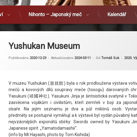
ví
Nihonto – Japonský meč
Kalendář
Yushukan Museum
Kategor
Publikováno
2020-12-23
Aktualizováno
2024-03-11
Od
Tomáš Suk
2020
,
Vý
V muzeu Yushukan (遊就館) byla o rok prodloužena výstava votiv
mečů a kovových dílů soupravy meče (tosogu) darovaných ch
Yasukuni (靖國神社). Yasukuni Jinja je šintoistická svatyně v Toki
zasvěcena vojákům i civilistům, kteří zemřeli v boji za japon
císaře. Na jejím seznamu je dva a půl miliónů osob. Vysta
předměty se postupně vyměňují a k výstavě byl vydán půvabný ka
nejvzácnějších exponátů sbírky: Swords owned by Yasukuni Jin
Japanese spirit „Yamatodamashii“.
(info by Mr.Hayashi, photo by Tom Kishida)