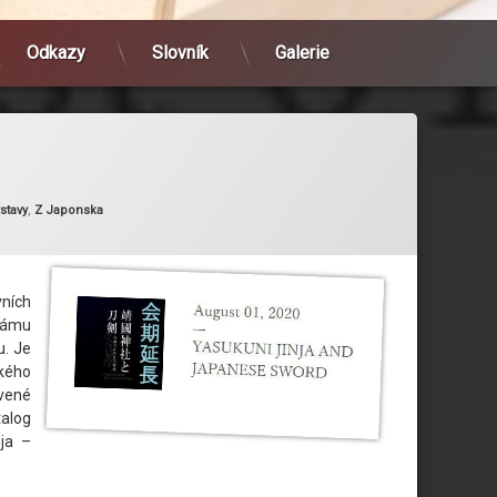
Odkazy
Slovník
Galerie
ie:
stavy
,
Z Japonska
ních
rámu
u. Je
ského
vené
talog
ja –