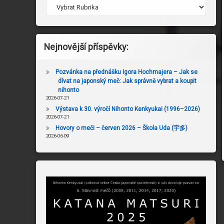
Nejnovější příspěvky:
Pozvánka na přednášku Igora Hochmajera – Jak se
dívat na japonský meč: Jak správně vybrat a koupit
nihonto
2026-07-21
Výstava k 30. výročí Nihonto Kenkyukai (1996–2026)
2026-07-21
Hovory o meči – červen 2026 – Škola Uda (宇多)
2026-06-09