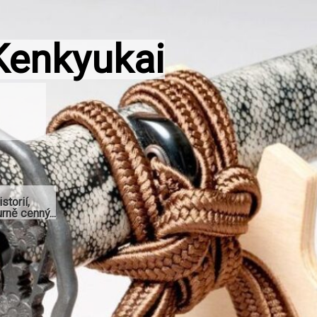
Kenkyukai
storií,
rně cenný...