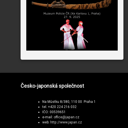
Česko-japonská společnost
Na Můstku 8/380, 110 00 Praha 1
tel. +420 224 216 032
IČO: 00539651
e-mail:
office@japan.cz
web:
http://www.japan.cz