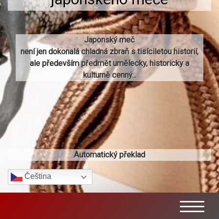
Japonský meč
není jen dokonalá chladná zbraň s tisíciletou historií,
ale především předmět umělecky, historicky a
kulturně cenný...
Automatický překlad
Čeština‎