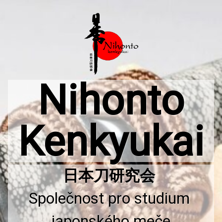
Přejít
k
obsahu
webu
Nihonto
Kenkyukai
Společnost pro studium 
japonského meče