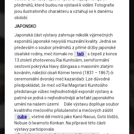
předmětů, které budou na výstavě k vidění. Fotografie
jsou ilustrativního charakteru a vztahují se k danému
období.
JAPONSKO
Japonská část výstavy zahrnuje několik výjimečných
exponátů japonské nejvyšší muzeální kvality. Jedná se
především o soubor předmětů z přímé držby japonské
císařské rodiny, meč itomaki no
tači
s čepelí z konce
13.století zhotovenou Rai Kunitošim, semiformální
cestovní pokrývka hlavy džingasa s masivním zlatým
kováním, náležící císaři Kómei tennó (1831 – 1867) či
ceremoniální dvorský meč kazaridači. Lze důvodně
předpokládat, že meč od Rai Magotaró Kunitošiho
představuje vůbec nejhodnotnější exponát výstavy a
patrně se jedná o nejhodnotnější artefakt japonského
umění na našem území. Dále výstavu doplňuje soubor
kvalitního mečového příslušenství a mečových záštit
cuba
, včetně děl mistrů jako Kanó Nacuo, Gotó Ičidžó,
Nobuie či Iwamoto Konkan. Na přípravě této části
výstavy participovala