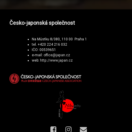
Česko-japonská společnost
Na Můstku 8/380, 110 00 Praha 1
tel. +420 224 216 032
IČO: 00539651
e-mail:
office@japan.cz
web:
http://www.japan.cz
Facebook
Instagram
E-mail