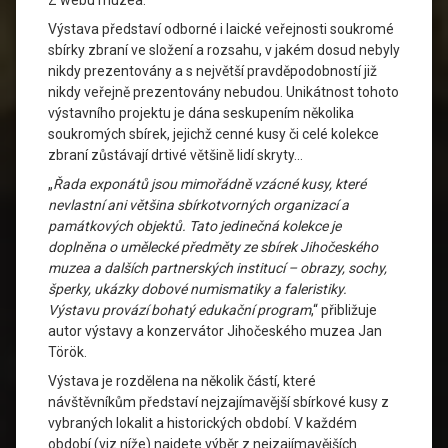
Z webu muzea:
Výstava představí odborné i laické veřejnosti soukromé
sbírky zbraní ve složení a rozsahu, v jakém dosud nebyly
nikdy prezentovány a s největší pravděpodobností již
nikdy veřejně prezentovány nebudou. Unikátnost tohoto
výstavního projektu je dána seskupením několika
soukromých sbírek, jejichž cenné kusy či celé kolekce
zbraní zůstávají drtivé většině lidí skryty…
„
Řada exponátů jsou mimořádně vzácné kusy, které
nevlastní ani většina sbírkotvorných organizací a
památkových objektů. Tato jedinečná kolekce je
doplněna o umělecké předměty ze sbírek Jihočeského
muzea a dalších partnerských institucí – obrazy, sochy,
šperky, ukázky dobové numismatiky a faleristiky.
Výstavu provází bohatý edukační program
,“ přibližuje
autor výstavy a konzervátor Jihočeského muzea Jan
Török.
Výstava je rozdělena na několik částí, které
návštěvníkům představí nejzajímavější sbírkové kusy z
vybraných lokalit a historických období. V každém
období (viz níže) najdete výběr z nejzajímavějších