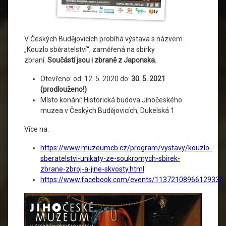
V Českých Budějovicích probíhá výstava s názvem
„Kouzlo sběratelství“, zaměřená na sbírky
zbraní.
Součástí jsou i zbraně z Japonska.
Otevřeno: od: 12. 5. 2020 do:
30. 5. 2021
(prodlouženo!)
Místo konání: Historická budova Jihočeského
muzea v Českých Budějovicích, Dukelská 1
Více na:
https://www.muzeumcb.cz/program/vystavy/kouzlo-
sberatelstvi-unikaty-ze-soukromych-sbirek-
zbrane-zbroj-a-jine-skvosty.html
https://www.facebook.com/events/1137210896612933/