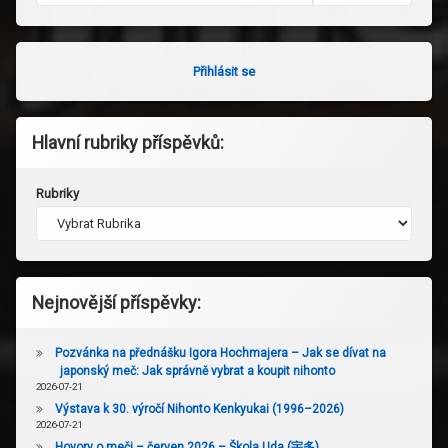
Přihlásit se
Hlavní rubriky příspěvků:
Rubriky
Nejnovější příspěvky:
Pozvánka na přednášku Igora Hochmajera – Jak se dívat na
japonský meč: Jak správně vybrat a koupit nihonto
2026-07-21
Výstava k 30. výročí Nihonto Kenkyukai (1996–2026)
2026-07-21
Hovory o meči – červen 2026 – Škola Uda (宇多)