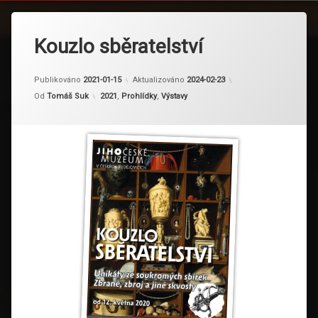
Kouzlo sběratelství
Publikováno
2021-01-15
Aktualizováno
2024-02-23
Kategorie:
Od
Tomáš Suk
2021
,
Prohlídky
,
Výstavy