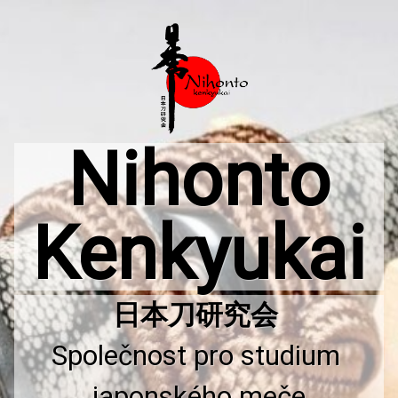
Přejít
k
obsahu
webu
Nihonto
Kenkyukai
Společnost pro studium 
japonského meče