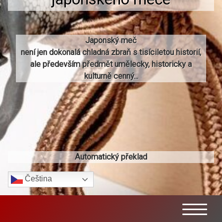
Japonský meč
není jen dokonalá chladná zbraň s tisíciletou historií,
ale především předmět umělecky, historicky a
kulturně cenný...
Automatický překlad
Čeština‎