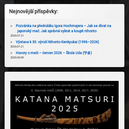
Nejnovější příspěvky:
Pozvánka na přednášku Igora Hochmajera – Jak se dívat na
japonský meč: Jak správně vybrat a koupit nihonto
2026-07-21
Výstava k 30. výročí Nihonto Kenkyukai (1996–2026)
2026-07-21
Hovory o meči – červen 2026 – Škola Uda (宇多)
2026-06-09