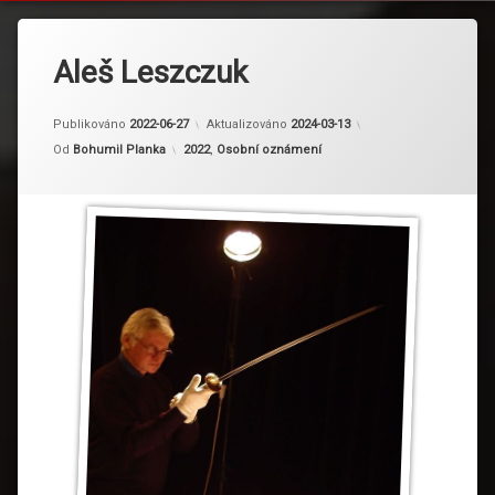
Aleš Leszczuk
Publikováno
2022-06-27
Aktualizováno
2024-03-13
Kategorie:
Od
Bohumil Planka
2022
,
Osobní oznámení