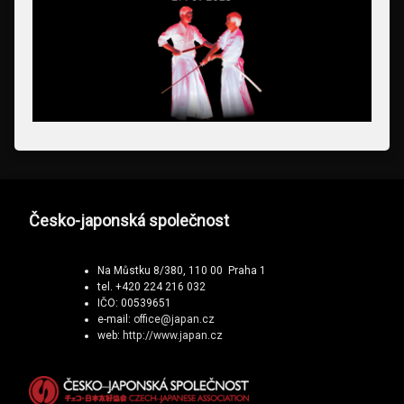
Česko-japonská společnost
Na Můstku 8/380, 110 00 Praha 1
tel. +420 224 216 032
IČO: 00539651
e-mail:
office@japan.cz
web:
http://www.japan.cz