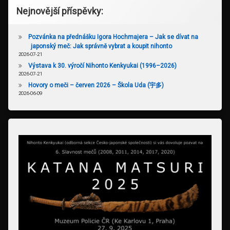
Nejnovější příspěvky:
Pozvánka na přednášku Igora Hochmajera – Jak se dívat na
japonský meč: Jak správně vybrat a koupit nihonto
2026-07-21
Výstava k 30. výročí Nihonto Kenkyukai (1996–2026)
2026-07-21
Hovory o meči – červen 2026 – Škola Uda (宇多)
2026-06-09