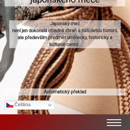
Japonský meč
není jen dokonalá chladná zbraň s tisíciletou historií,
ale především předmět umělecky, historicky a
kulturně cenný...
Automatický překlad
Čeština‎