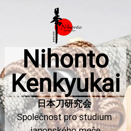
Přejít
k
obsahu
webu
Nihonto
Kenkyukai
Společnost pro studium 
japonského meče