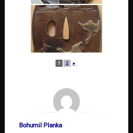
1
2
►
Bohumil Planka