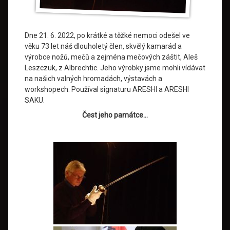
Dne 21. 6. 2022, po krátké a těžké nemoci odešel ve
věku 73 let náš dlouholetý člen, skvělý kamarád a
výrobce nožů, mečů a zejména mečových záštit, Aleš
Leszczuk, z Albrechtic. Jeho výrobky jsme mohli vídávat
na našich valných hromadách, výstavách a
workshopech. Používal signaturu ARESHI a ARESHI
SAKU.
Čest jeho památce…