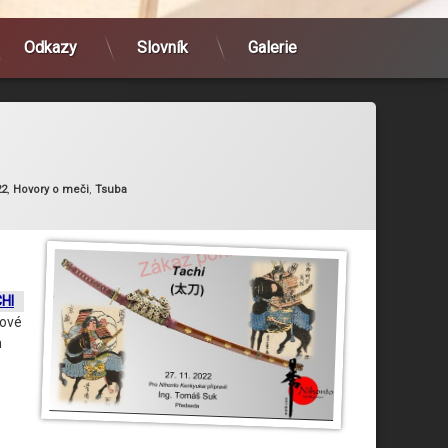
Odkazy
Slovník
Galerie
egorie:
22
,
Hovory o meči
,
Tsuba
HI
nové
h