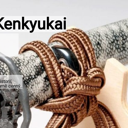
Kenkyukai
storií,
rně cenný...