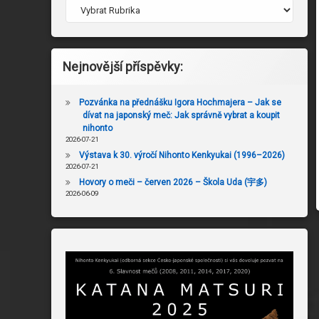
Nejnovější příspěvky:
Pozvánka na přednášku Igora Hochmajera – Jak se
dívat na japonský meč: Jak správně vybrat a koupit
nihonto
2026-07-21
Výstava k 30. výročí Nihonto Kenkyukai (1996–2026)
2026-07-21
Hovory o meči – červen 2026 – Škola Uda (宇多)
2026-06-09