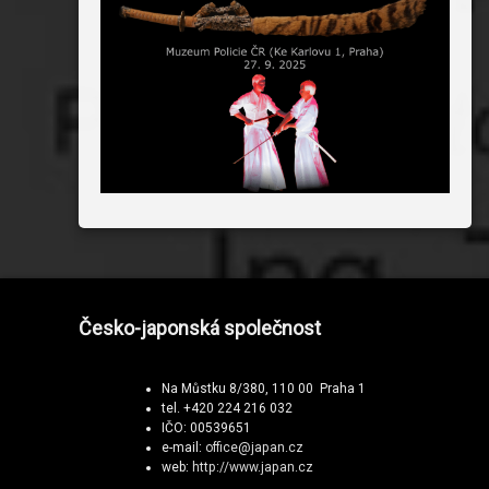
Česko-japonská společnost
Na Můstku 8/380, 110 00 Praha 1
tel. +420 224 216 032
IČO: 00539651
e-mail:
office@japan.cz
web:
http://www.japan.cz