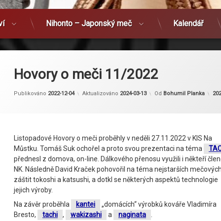
ví
Nihonto – Japonský meč
Kalendář
Hovory o meči 11/2022
Kat
Publikováno
2022-12-04
Aktualizováno
2024-03-13
Od
Bohumil Planka
20
Listopadové Hovory o meči proběhly v neděli 27.11.2022 v KIS Na
Můstku. Tomáš Suk ochořel a proto svou prezentaci na téma
TAC
přednesl z domova, on-line. Dálkového přenosu využili i někteří čle
NK. Následně David Kraček pohovořil na téma nejstarších mečovýc
záštit tokoshi a katsushi, a dotkl se některých aspektů technologie
jejich výroby.
Na závěr proběhla
kantei
„domácích“ výrobků kováře Vladimíra
Bresto,
tachi
,
wakizashi
a
naginata
.