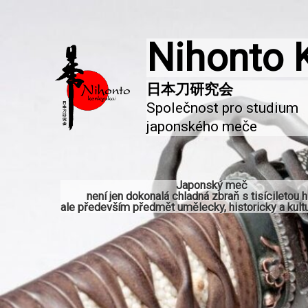
Nihonto 
Společnost pro studium 
japonského meče
Japonský meč
není jen dokonalá chladná zbraň s tisíciletou hi
ale především předmět umělecky, historicky a kultu