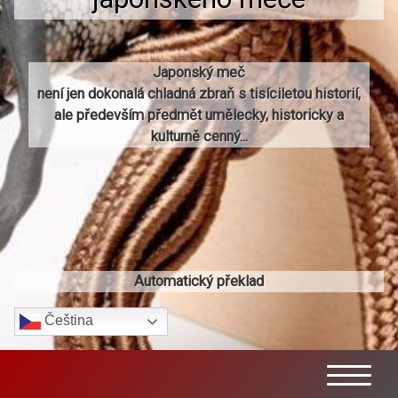
Japonský meč
není jen dokonalá chladná zbraň s tisíciletou historií,
ale především předmět umělecky, historicky a
kulturně cenný...
Automatický překlad
Čeština‎