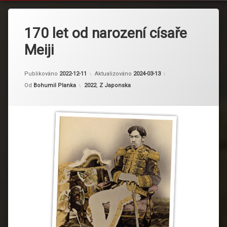
170 let od narození císaře
Meiji
Publikováno
2022-12-11
Aktualizováno
2024-03-13
Kategorie:
Od
Bohumil Planka
2022
,
Z Japonska