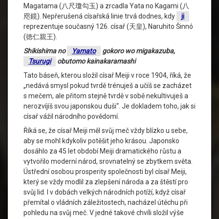
Magatama (八尺瓊勾玉) a zrcadla Yata no Kagami (八
咫鏡). Nepřerušená císařská linie trvá dodnes, kdy
ji
reprezentuje současný 126. císař (天皇), Naruhito Šinnó
(徳仁親王).
Shikishima no
Yamato
gokoro wo migakazuba,
Tsurugi
obutomo kainakaramashi
Tato báseň, kterou složil císař Meiji v roce 1904, říká, že
„nedává smysl pokud tvrdě trénuješ a učíš se zacházet
s mečem, ale přitom stejně tvrdě v sobě nekultivuješ a
nerozvíjíš svou japonskou duši“. Je dokladem toho, jak si
císař vážil národního povědomí.
Říká se, že císař Meiji měl svůj meč vždy blízko u sebe,
aby se mohl kdykoliv potěšit jeho krásou. Japonsko
dosáhlo za 45 let období Meiji dramatického růstu a
vytvořilo moderní národ, srovnatelný se zbytkem světa.
Ústřední osobou prosperity společnosti byl císař Meiji,
který se vždy modlil za zlepšení národa a za štěstí pro
svůj lid. I v dobách velkých národních potíží, když císař
přemítal o vládních záležitostech, nacházel útěchu při
pohledu na svůj meč. V jedné takové chvíli složil výše