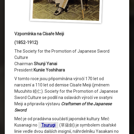
Vzpomínka na Císaře Meiji
(1852-1912)
The Society for the Promotion of Japanese Sword
Culture
Chairman
Shunji Yanai
President
Kuniie Yoshihara
V tomto roce jsou připomínána výročí 170 let od
narození a 110 let od demise Císaře Meiji (jménem
Mucuhito 睦仁). Society for the Promotion of Japanese
Sword Culture se podílí na oslavách výročí ve svatyni
Meiji a připravila výstavu
Craftsmen of the Japanese
Sword
.
Meč je od pradávna součástí japonské kultury. Meč
Kusanagi no
Tsurugi
(草薙劍) je symbolem císařské
linie vedle dvou dalších insignií, náhrdelníku Yasakani no