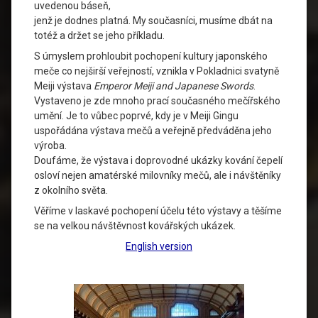
uvedenou báseň,
jenž je dodnes platná. My současníci, musíme dbát na
totéž a držet se jeho příkladu.
S úmyslem prohloubit pochopení kultury japonského
meče co nejširší veřejností, vznikla v Pokladnici svatyně
Meiji výstava
Emperor Meiji and Japanese Swords
.
Vystaveno je zde mnoho prací současného mečířského
umění. Je to vůbec poprvé, kdy je v Meiji Gingu
uspořádána výstava mečů a veřejně předváděna jeho
výroba.
Doufáme, že výstava i doprovodné ukázky kování čepelí
osloví nejen amatérské milovníky mečů, ale i návštěníky
z okolního světa.
Věříme v laskavé pochopení účelu této výstavy a těšíme
se na velkou návštěvnost kovářských ukázek.
English version