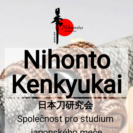
Přejít
k
obsahu
webu
Nihonto
Kenkyukai
Společnost pro studium 
japonského meče