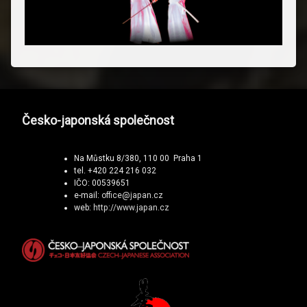
Česko-japonská společnost
Na Můstku 8/380, 110 00 Praha 1
tel. +420 224 216 032
IČO: 00539651
e-mail:
office@japan.cz
web:
http://www.japan.cz