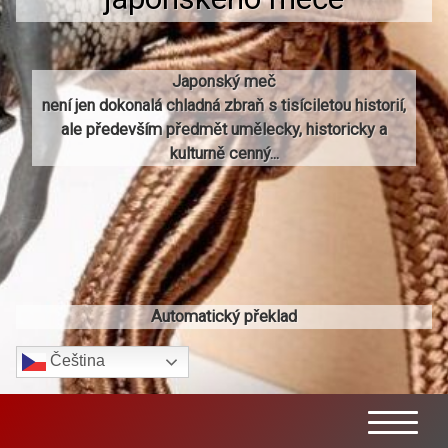
Japonský meč
není jen dokonalá chladná zbraň s tisíciletou historií,
ale především předmět umělecky, historicky a
kulturně cenný...
Automatický překlad
Čeština‎