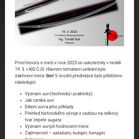
První Hovory o meči v roce 2023 se uskutečnily v neděli
19. 3. v KIS ČJS. Hlavním tématem setkání bylo
zakřivení meče
Sori
. V úvodní přednášce bylo přiblíženo
následující:
Význam
sori
(technický i praktický)
Jak vzniká
sori
Dělení
sori
a jeho příklady
Přehled historického vývoje s vazbou na celkový
tvar čepele
sugata
Význam
sori
při hodnocení meče
Zajímavosti –
sakabato
,
kubigiri
,
hanagiri
,