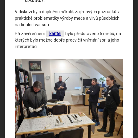
bokuwari
…
V diskuzi bylo doplněno několik zajímavých poznatků z
praktické problematiky výroby meče a vlivů působících
na finální tvar sori.
Při závěrečném
kantei
bylo představeno 5 mečů, na
kterých bylo možno dobře procvičit vnímání sori a jeho
interpretaci.