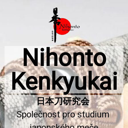
Přejít
k
obsahu
webu
Nihonto
Kenkyukai
Společnost pro studium 
japonského meče