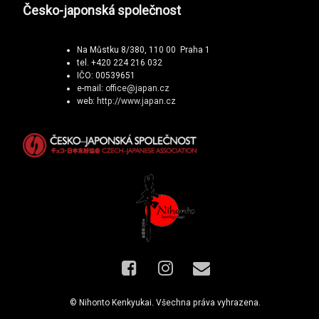
Česko-japonská společnost
Na Můstku 8/380, 110 00 Praha 1
tel. +420 224 216 032
IČO: 00539651
e-mail:
office@japan.cz
web:
http://www.japan.cz
Facebook
Instagram
E-mail
© Nihonto Kenkyukai. Všechna práva vyhrazena.