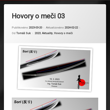
Hovory o meči 03
Publikováno
2023-03-20
Aktualizováno
2024-02-22
Kategorie:
Od
Tomáš Suk
2023
,
Aktuality
,
Hovory o meči