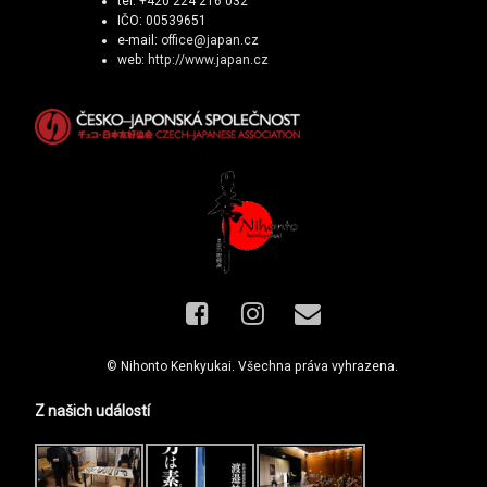
tel. +420 224 216 032
IČO: 00539651
e-mail:
office@japan.cz
web:
http://www.japan.cz
Facebook
Instagram
E-mail
© Nihonto Kenkyukai. Všechna práva vyhrazena.
Z našich událostí