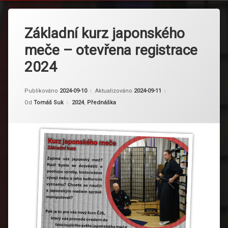
Základní kurz japonského
meče – otevřena registrace
2024
Publikováno
2024-09-10
Aktualizováno
2024-09-11
Kategorie:
Od
Tomáš Suk
2024
,
Přednáška