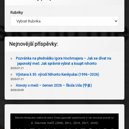
Rubriky
Nejnovější příspěvky:
Pozvánka na přednášku Igora Hochmajera – Jak se dívat na
japonský meč: Jak správně vybrat a koupit nihonto
2026-07-21
Výstava k 30. výročí Nihonto Kenkyukai (1996–2026)
2026-07-21
Hovory o meči – červen 2026 – Škola Uda (宇多)
2026-06-09