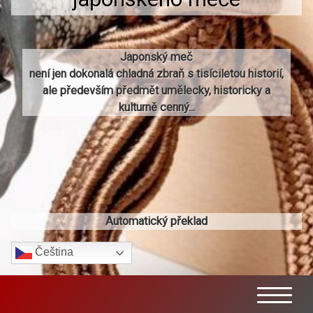
Japonský meč
není jen dokonalá chladná zbraň s tisíciletou historií,
ale především předmět umělecky, historicky a
kulturně cenný...
Automatický překlad
Čeština‎