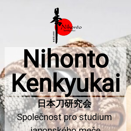
Přejít
k
obsahu
webu
Nihonto
Kenkyukai
Společnost pro studium 
japonského meče