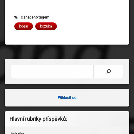
Označeno tagem
kogai
kozuka
Hledat
Přihlásit se
Hlavní rubriky příspěvků: