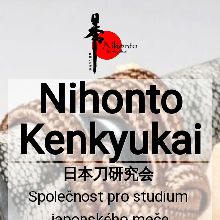
Přejít
k
obsahu
webu
Nihonto
Kenkyukai
Společnost pro studium 
japonského meče