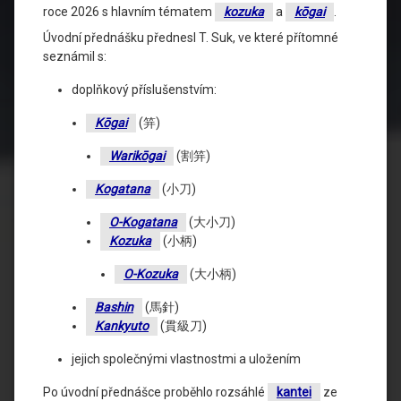
roce 2026 s hlavním tématem
kozuka
a
kōgai
.
Úvodní přednášku přednesl T. Suk, ve které přítomné
seznámil s:
doplňkový příslušenstvím:
Kōgai
(笄)
Warikōgai
(割笄)
Kogatana
(小刀)
O-Kogatana
(大小刀)
Kozuka
(小柄)
O-Kozuka
(大小柄)
Bashin
(馬針)
Kankyuto
(貫級刀)
jejich společnými vlastnostmi a uložením
Po úvodní přednášce proběhlo rozsáhlé
kantei
ze