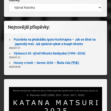
Rubriky
Nejnovější příspěvky:
Pozvánka na přednášku Igora Hochmajera – Jak se dívat na
japonský meč: Jak správně vybrat a koupit nihonto
2026-07-21
Výstava k 30. výročí Nihonto Kenkyukai (1996–2026)
2026-07-21
Hovory o meči – červen 2026 – Škola Uda (宇多)
2026-06-09