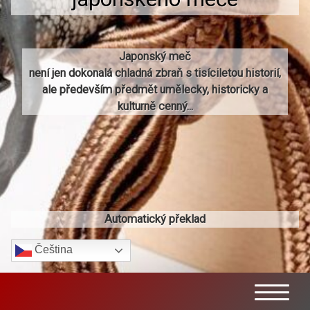
Japonský meč
není jen dokonalá chladná zbraň s tisíciletou historií,
ale především předmět umělecky, historicky a
kulturně cenný...
Automatický překlad
Čeština‎