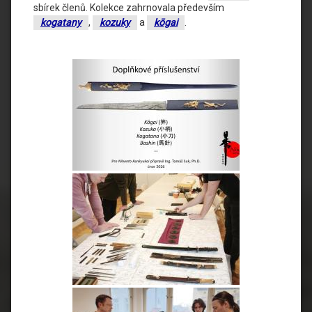
sbírek členů. Kolekce zahrnovala především
kogatany
,
kozuky
a
kōgai
.