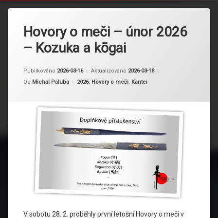
Hovory o meči – únor 2026
– Kozuka a kōgai
Publikováno
2026-03-16
Aktualizováno
2026-03-18
Kategorie:
Od
Michal Paluba
2026
,
Hovory o meči
,
Kantei
V sobotu 28. 2. proběhly první letošní Hovory o meči v