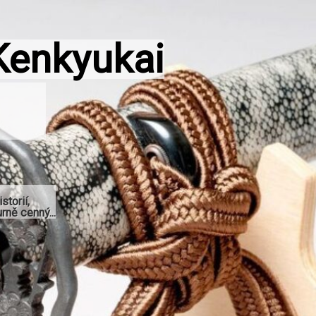
Kenkyukai
storií,
rně cenný...