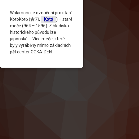
Wakimono je označení pro staré
KotoKotō (古刀,
Kotó
) – staré
meče (964 – 1596). Z hlediska
historického původu lze
japonské … Více meče, které
byly vyráběny mimo základních
pět center GOKA-DEN.