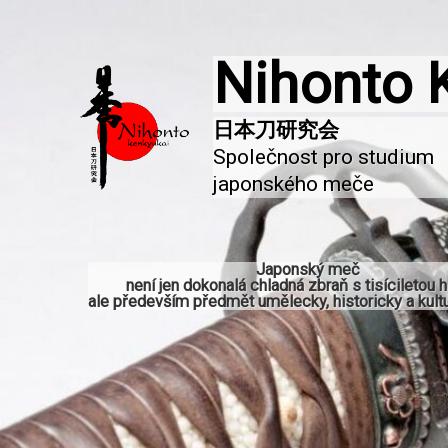
Nihonto 
Společnost pro studium 
japonského meče
Japonský meč
není jen dokonalá chladná zbraň s tisíciletou hi
ale především předmět umělecky, historicky a kultu