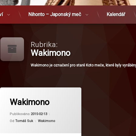
ví
Nihonto – Japonský meč
Kalendář
Rubrika:
Wakimono
Wakimono je označení pro staré Koto meče, které byly vyrábě
Wakimono
Publikováno
2015-02-13
Kategorie:
Od
Tomáš Suk
Wakimono