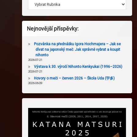
Nejnovější příspěvky:
Pozvánka na přednášku Igora Hochmajera – Jak se
dívat na japonský meč: Jak správně vybrat a koupit
nihonto
2026-07-21
Výstava k 30. výročí Nihonto Kenkyukai (1996–2026)
2026-07-21
Hovory o meči – červen 2026 – Škola Uda (宇多)
2026-06-09