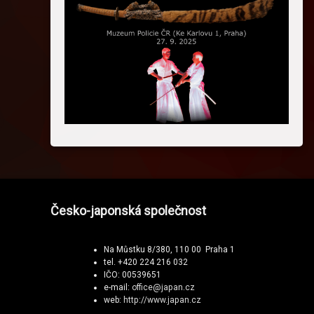
Česko-japonská společnost
Na Můstku 8/380, 110 00 Praha 1
tel. +420 224 216 032
IČO: 00539651
e-mail:
office@japan.cz
web:
http://www.japan.cz