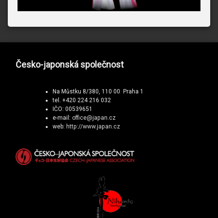
Česko-japonská společnost
Na Můstku 8/380, 110 00 Praha 1
tel. +420 224 216 032
IČO: 00539651
e-mail:
office@japan.cz
web:
http://www.japan.cz