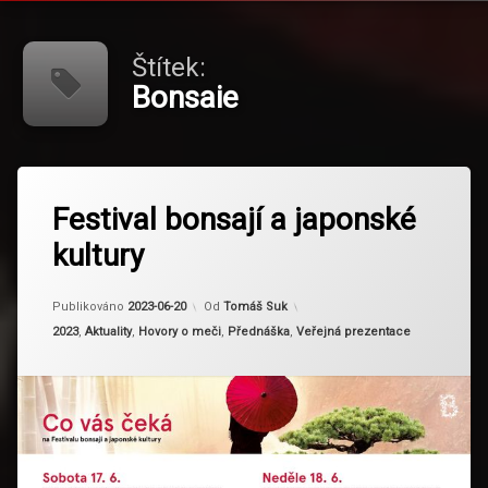
Štítek:
Bonsaie
Označeno
tagem
Festival bonsají a japonské
Bonsaie
kultury
Aktualizováno
2024-02-22
Publikováno
2023-06-20
Od
Tomáš Suk
Kategorie:
2023
,
Aktuality
,
Hovory o meči
,
Přednáška
,
Veřejná prezentace