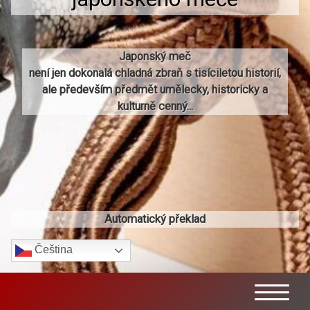
Japonský meč
není jen dokonalá chladná zbraň s tisíciletou historií,
ale především předmět umělecky, historicky a
kulturně cenný...
Automatický překlad
Čeština‎