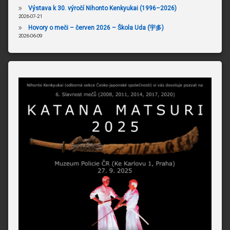
Výstava k 30. výročí Nihonto Kenkyukai (1996–2026)
2026-07-21
Hovory o meči – červen 2026 – Škola Uda (宇多)
2026-06-09