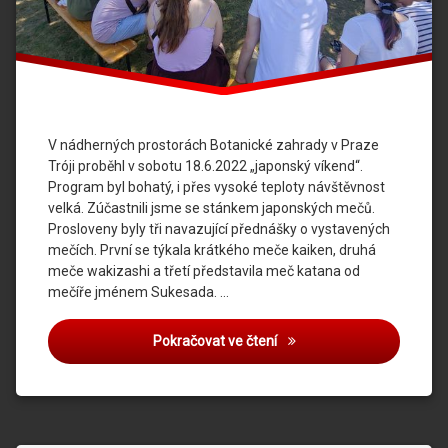
V nádherných prostorách Botanické zahrady v Praze
Tróji proběhl v sobotu 18.6.2022 „japonský víkend“.
Program byl bohatý, i přes vysoké teploty návštěvnost
velká. Zúčastnili jsme se stánkem japonských mečů.
Prosloveny byly tři navazující přednášky o vystavených
mečích. První se týkala krátkého meče kaiken, druhá
meče wakizashi a třetí představila meč katana od
mečíře jménem Sukesada. …
Botanická zahrada
Pokračovat ve čtení