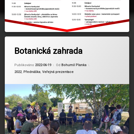
Označeno
tagem
Botanická zahrada
Bonsaie
Aktualizováno
2024-03-13
Publikováno
2022-06-19
Od
Bohumil Planka
Kategorie:
2022
,
Přednáška
,
Veřejná prezentace