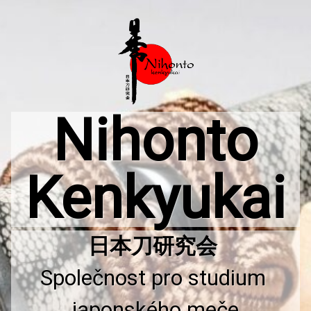
Přejít
k
obsahu
webu
Nihonto
Kenkyukai
Společnost pro studium 
japonského meče